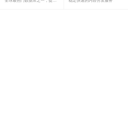
全球最热门数据库之一，提供全托管的稳定服务
稳定快速的内容分发服务