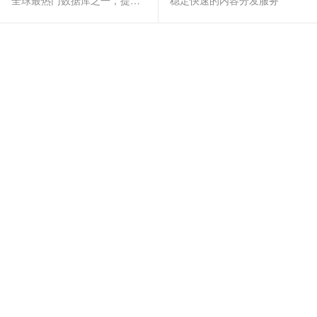
全球最热门数据库之一，提供全托管的稳定服务
稳定快速的内容分发服务