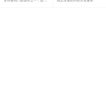
全球最热门数据库之一，提供全托管的稳定服务
稳定快速的内容分发服务