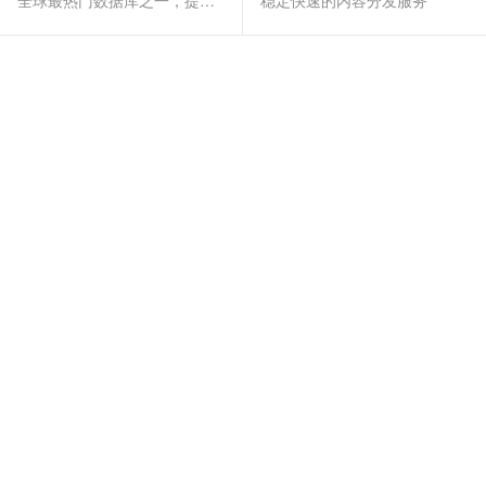
全球最热门数据库之一，提供全托管的稳定服务
稳定快速的内容分发服务