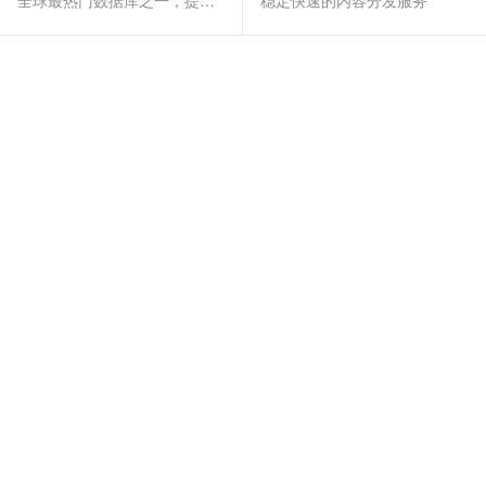
全球最热门数据库之一，提供全托管的稳定服务
稳定快速的内容分发服务