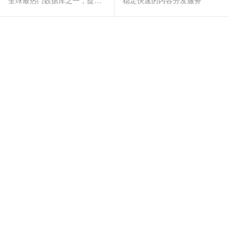
全球最热门数据库之一，提供全托管的稳定服务
稳定快速的内容分发服务