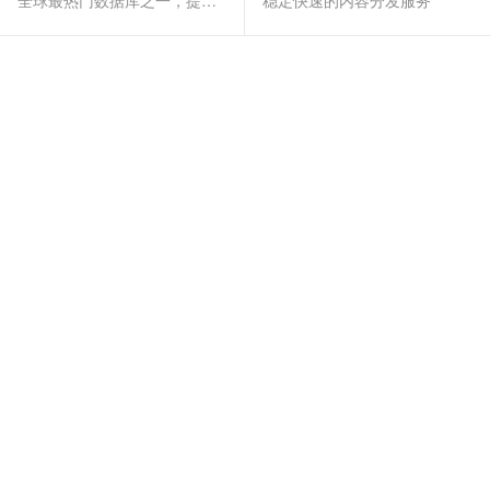
全球最热门数据库之一，提供全托管的稳定服务
稳定快速的内容分发服务