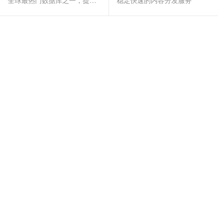
全球最热门数据库之一，提供全托管的稳定服务
稳定快速的内容分发服务