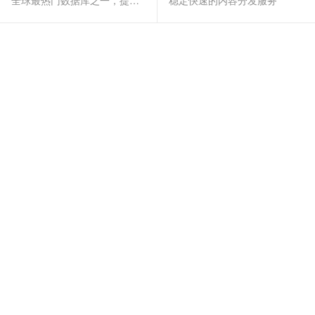
全球最热门数据库之一，提供全托管的稳定服务
稳定快速的内容分发服务