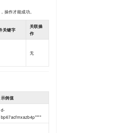
限，操作才能成功。
关联操
件关键字
作
无
示例值
d-
bp67acfmxazb4p****