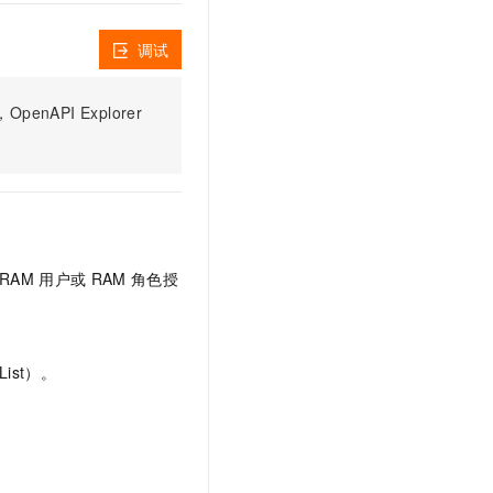
t.diy 一步搞定创意建站
构建大模型应用的安全防护体系
通过自然语言交互简化开发流程,全栈开发支持
通过阿里云安全产品对 AI 应用进行安全防护
调试
PI Explorer
RAM
用户或
RAM
角色授
ist）。