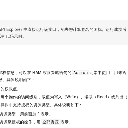
一个 AI 助手
即刻拥有 DeepSeek-R1 满血版
超强辅助，Bol
在企业官网、通讯软件中为客户提供 AI 客服
多种方案随心选，轻松解锁专属 DeepSeek
PI Explorer
中直接运行该接口，免去您计算签名的困扰。运行成功后，OpenA
DK
代码示例。
授权信息，可以在
RAM
权限策略语句的
元素中使用，用来给
Action
限。具体说明如下：
体的权限点。
每个操作的访问级别，取值为写入（Write）、读取（Read）或列出（L
指操作中支持授权的资源类型。具体说明如下：
资源类型，用前面加 * 表示。
资源级授权的操作，用
表示。
全部资源