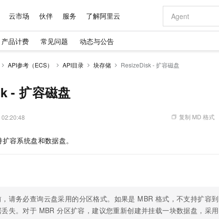
云市场
伙伴
服务
了解阿里云
产品计费
常见问题
动态与公告
AI 特惠
数据与 API
成为产品伙伴
企业增值服务
最佳实践
价格计算器
AI 场景体
基础软件
产品伙伴合
阿里云认证
市场活动
配置报价
大模型
API参考（ECS）
API目录
块存储
ResizeDisk - 扩容磁盘
自助选配和估算价格
步到位
域名与网站
智启 AI 普惠权益
产品生态集成认证中心
企业支持计划
云上春晚
Qwen Audio：打造专属 AI 语音助手
千问官方 MaaS 平台，为开发者和 Agent 而生，新用户赠送 1 亿 + tokens 额度
云服务器 EC
一句话生成原生
AI Coding
阿里云Maa
2026 阿里云
为企业打
数据集
Windows
大模型认证
模型
NEW
NEW
格式还原
值低价云产品抢先购
提供智能易用的域名与建站服务
至高享 1亿+免费 tokens，加速 Al 应用落地
Qwen-Audio-3.0-Realtime 端到端实时语音角色扮演
安全可靠、弹
输入一句话想法,
智能编程，一键
isk - 扩容磁盘
产品生态伙伴
专家技术服务
云上奥运之旅
弹性计算合作
阿里云中企出
手机三要素
宝塔 Linux
全部认证
价格优势
开源旗舰模型
对象存储 OSS
即刻拥有 DeepSeek-V4-Pro
阿里云 OPC 创新助力计划
云数据库 RD
一键部署幻兽
AI 电商营销
产品生态伙伴工作台
企业增值服务台
云栖战略参考
云存储合作计
云栖大会
身份实名认证
CentOS
训练营
推动算力普惠，释放技术红利
的大模型服务
最高返9万
真正可用的 1M 上下文,一次完成代码全链路开发
轻松解锁专属 DeepSeek-V4-Pro
至高百万元 Token 补贴，加速一人公司成长
稳定、安全、高性价比、高性能的云存储服务
一键购买专属
从图文生成到
复制 MD 格式
 02:20:48
云上的中国
数据库合作计
活动全景
短信
Docker
图片和
自进化智能体
人工智能平台 PAI
5 分钟轻松部署专属 QwenPaw
Token Plan 模型订阅计划
Qoder
高效搭建 AI
AI 广告创作
企业成长
大模型
NEW
HOT
信息公告
持扩容系统盘和数据盘。
看见新力量
云网络合作计
OCR 文字识别
JAVA
级电脑
越聪明
证享300元代金券
一站式AI开发、训练和推理服务
Qwen3.8-Max 首发尝鲜，限时加量 10 倍，夜间低至2折
从聊天伙伴进化为能主动干活的本地数字员工
面向真实软件
图文、视频一
Kimi-K3
HappyHors
NEW
魔搭 Mode
loud
服务实践
官网公告
Kimi 最新旗舰模型，长程编程与推理利器
让文字生成流
金融模力时刻
Salesforce O
版
发票查验
全能环境
Qoder CN
Claude Code + GStack 打造工程团队
千问办公，限时限量积分加倍
云原生数据库 P
低代码高效构
AI 建站
NEW
作计划
计划
创新中心
魔搭 ModelSc
健康状态
让AI从“聊天伙伴”进化为能干活的“数字员工”
覆盖公网/内网、递归/权威、移动APP等全场景解析服务
安装技能 GStack，拥有专属 AI 工程团队
你的AI工作搭子，覆盖日常办公高频场景
基于千问大模型等，支持代码智能生成、研发智能问答
0 代码专业建
客户案例
天气预报查询
操作系统
Deepseek-v4-pro
HappyHors
态合作计划
态智能体模型
旗舰 MoE 大模型，百万上下文与顶尖推理能力
图生视频，流
Compute
同享
容器服务 Kubernetes 版 ACK
万小智 AI 建站低至 15元/月
云防火墙
AI 短剧/漫剧
，请务必查询云盘采用的分区格式。如果是 MBR 格式，不支持扩容到 2
快递物流查询
WordPress
成为服务伙
高校合作
式云数据仓库
点，立即开启云上创新
提供一站式管理容器应用的 K8s 服务
送.CN域名，送备案服务码
云原生的云上
AI助力短剧
丢失。对于 MBR 分区扩容，建议您重新创建并挂载一块数据盘，采用 
GLM-5.2
Wan2.7-T
Ubuntu