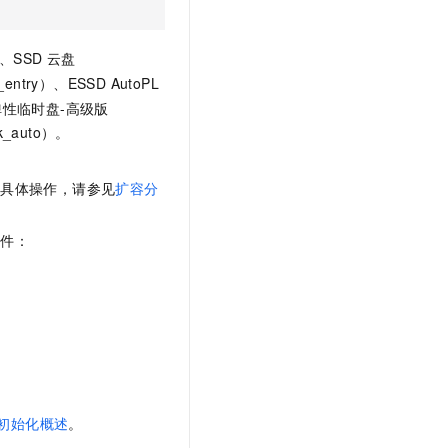
文戏情感细腻自然，动作戏激烈拳拳到肉，实现更强表演能力
支持中英文自由切换，具备更强的噪声鲁棒性
云聚AI 严选权益
SSL 证书
，一键激活高效办公新体验
精选AI产品，从模型到应用全链提效
堡垒机
、SSD 云盘
AI 用量加速计划
_entry）
、ESSD AutoPL
应用
防火墙
、识别商机，让客服更高效、服务更出色。
新老同享，达量后返
d）和弹性临时盘-高级版
千问办公
主机安全
NEW
sk_auto）。
的智能体编程平台
一站式AI生产力平台
AI 应用及服务市场
，具体操作，请参见
扩容分
伶鹊
企业级人与Agent协作平台，接入和调度多个数字员工
智能客服平台，对话机器人、对话分析、智能外呼
AI 应用
条件：
大模型服务平台百炼 - 全妙
大模型
应用创作平台
多模态内容创作工具，已接入 DeepSeek
自然语言处理
数据标注
机器学习
息提取
与 AI 智能体进行实时音视频通话
从文本、图片、视频中提取结构化的属性信息
构建支持视频理解的 AI 音视频实时通话应用
初始化概述
。