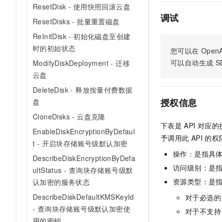
10 分钟在聊天系统中增加
ResetDisk - 使用快照回滚云盘
专有云
调试
ResetDisks - 批量重置磁盘
ReInitDisk - 初始化磁盘至创建
时的初始状态
您可以在
OpenA
可以自动生成
S
ModifyDiskDeployment - 迁移
云盘
DeleteDisk - 释放按量付费数据
授权信息
盘
CloneDisks - 云盘克隆
下表是
API
对应的
EnableDiskEncryptionByDefaul
予调用此
API
的权
t - 开启块存储账号级默认加密
操作：是指具
DescribeDiskEncryptionByDefa
访问级别：是指
ultStatus - 查询块存储账号级默
资源类型：是
认加密的服务状态
DescribeDiskDefaultKMSKeyId
对于必选的
- 查询块存储账号级默认加密使
对于不支持
用的密钥