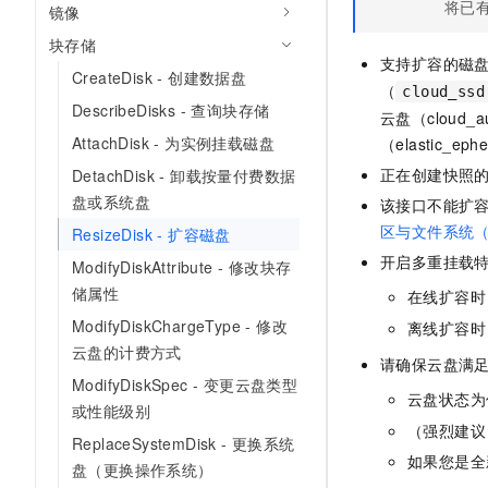
将已
镜像
AI 产品 免费试用
网络
安全
云开发大赛
Tableau 订阅
1亿+ 大模型 tokens 和 
块存储
可观测
入门学习赛
支持扩容的磁
中间件
AI空中课堂在线直播课
CreateDisk - 创建数据盘
140+云产品 免费试用
（
大模型服务
cloud_ssd
上云与迁云
DescribeDisks - 查询块存储
产品新客免费试用，最长1
数据库
云盘（cloud_a
生态解决方案
千问AI平台-Token Plan
AttachDisk - 为实例挂载磁盘
（elastic_ep
企业出海
大模型ACA认证体验
大数据计算
正在创建快照
DetachDisk - 卸载按量付费数据
助力企业全员 AI 认知与能
行业生态解决方案
政企业务
盘或系统盘
媒体服务
该接口不能扩
千问AI平台-模型体验
开发者生态解决方案
区与文件系统（L
ResizeDisk - 扩容磁盘
在线体验全尺寸、多种模态
企业服务与云通信
AI 开发和 AI 应用解决
开启多重挂载
ModifyDiskAttribute - 修改块存
Happy 系列大模型
域名与网站
储属性
在线扩容时
ModifyDiskChargeType - 修改
离线扩容时
终端用户计算
云盘的计费方式
请确保云盘满
Serverless
ModifyDiskSpec - 变更云盘类型
大模型解决方案
云盘状态为
或性能级别
开发工具
（强烈建议
快速部署 Dify，高效搭建 
ReplaceSystemDisk - 更换系统
如果您是全
迁移与运维管理
盘（更换操作系统）