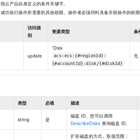
是指云产品自身定义的条件关键字。
指成功执行操作所需要的其他权限。操作者必须同时具备关联操作的权
访问级
资源类型
条
别
*
Disk
update
无
acs:ecs:{#regionId}:
{#accountId}:disk/{#diskId}
类型
必填
描述
磁盘 ID。您可以调用
string
是
DescribeDisks
查询磁盘 ID。
扩容磁盘的方式。取值范围：