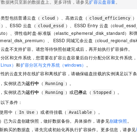
服务生态伙伴
有数据拷贝至新的数据盘上。更多详情，请参见
扩容云盘容量
。
视觉 Coding、空间感知、多模态思考等全面升级
1M上下文，专为长程任务能力而生
云工开物
企业应用
Night Plan 支持 Qwen 3.8-Max
AI 办公
NEW
Red Hat
30+ 款产品免费体验
夜间 5 折，Qwen/Meoo/TokenPlan 客户专享
AI智能应用
科研合作
ERP
盘类型包括普通云盘（
）、高效云盘（
）
cloud
cloud_efficiency
堂（旗舰版）
SUSE
智能客服
）、ESSD 云盘（
）
、ESSD Entry 云盘（cloud_essd
AI 应用构建
大模型原生
cloud_essd
CRM
2个月
自动承接线索
uto）、弹性临时盘-标准版（elastic_ephemeral_disk_standar
建站小程序
Qoder
大模型服务平台百炼-应用模版
OA 办公系统
HOT
NEW
hemeral_disk_premium）、 ESSD 同城冗余云盘（cloud_regional_di
面向真实软件
个人版上线、团队版降价；千问3.8-Max首发发尝鲜
丰富多元化的应用模版和解决方案
的云盘不支持扩容。请您等待快照创建完成后，再开始执行扩容操作。
力提升
财税管理
模板建站
容分区和文件系统，您需要在扩容云盘容量后自行分配分区和文件系统
万有无界
大模型服务平台百炼-智能体
400电话
定制建站
inux）
和
扩容分区与文件系统（windows）
。
的模型效果
灵活可视化地构建企业级 Agent
方案
广告营销
模板小程序
特性的云盘支持在线扩容和离线扩容，请确保磁盘挂载的实例满足以下
秒悟
人工智能平台 PAI
，实例状态为
运行中
（
）。
定制小程序
Running
云端极速 AI 
新一代 AI 视频生成模型，深度适配广告营销等场景
AI Native 的算法工程平台，一站式完成建模、训练、推理服务部署
，实例状态为
运行中
（
）或
已停止
（
）。
Running
Stopped
APP 开发
足以下条件：
建站系统
使用中（
）或者待挂载（
）。
In Use
Available
）已为云盘创建快照，做好数据备份。具体操作，请参见
创建快照
。
AI 应用
10分钟微调：让0.6B模型媲美235B模型
多模态数据信
依托云原生高可用架构,实现Dify私有化部署
用1%尺寸在特定领域达到大模型90%以上效果
新购买的数据盘，请先完成初始化再执行扩容操作。更多信息，请参见