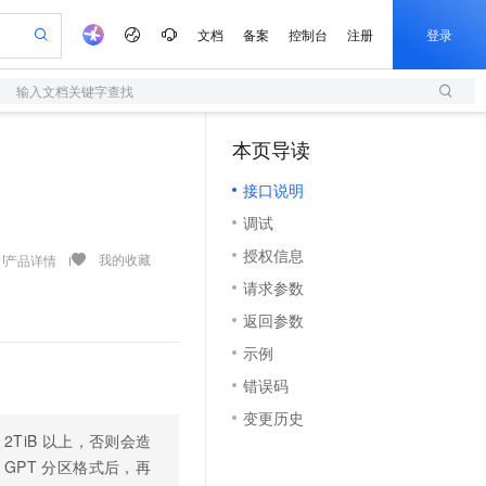
文档
备案
控制台
注册
登录
输入文档关键字查找
验
作计划
器
AI 活动
专业服务
服务伙伴合作计划
开发者社区
加入我们
服务平台百炼
阿里云 OPC 创新助力计划
本页导读
（1）
一站式生成采购清单，支持单品或批量购买
S
可编辑精美 PPT 文稿
S产品伙伴计划（繁花）
峰会
造的大模型服务与应用开发平台
轻量应用服务器
Agency Agents：拥有专属领域专家
AI 生产力先锋
Al MaaS 服务伙伴赋能合作
域名
博文
Careers
至高可申请百万元
接口说明
性可伸缩的云计算服务
 轻松生成专业的 PPT
开启高性价比 AI 编程新体验
先锋实践拓展 AI 生产力的边界
快速构建应用程序和网站，即刻迈出上云第一步
多领域专家智能体,一键组建 AI 虚拟交付团队
Token 补贴，五大权
计划
海大会
伙伴信用分合作计划
商标
问答
社会招聘
调试
益加速 OPC 成功
S
帕鲁游戏服务器
数字证书管理服务（原SSL证书）
HappyHorse 打造一站式影视创作平台
飞天发布时刻
HOT
划
备案
电子书
校园招聘
授权信息
联机服务器，轻松开启游戏
视频创作，一键激活电商全链路生产力
全托管，含MySQL、PostgreSQL、SQL Server、MariaDB多引擎
实现全站HTTPS，呈现可信的WEB访问
所见，即是所愿
可视化编排打通从文字构思到成片全链路闭环
我的收藏
产品详情
更多支持
划
公司注册
镜像站
请求参数
视频生成
语音识别与合成
 智能体与工作流应用
短信服务
漫剧工坊：一站式动画创作平台
AI 实训营
合作伙伴培训与认证
返回参数
划
上云迁移
的智能体编程平台
站生成，高效打造优质广告素材
通过阿里云百炼高效搭建AI应用,助力高效开发
快速生产连贯的高质量长漫剧
从基础到进阶，Agent 创客手把手教你
国内短信简单易用，安全可靠，秒级触达，全球覆盖200+国家和地区。
e-1.1-T2V
Qwen3-TTS-Flash
lScope
我要反馈
查询合作伙伴
示例
畅细腻的高质量视频
离线语音合成大模型，多语言方言自适应，低延迟高稳定
n Alibaba Cloud ISV 合作
代维服务
olarDB
建企业门户网站
大数据开发治理平台 DataWorks
10 分钟搭建微信、支付宝小程序
错误码
创新加速
ope
登录合作伙伴管理后台
我要建议
站，无忧落地极速上线
以可视化方式快速构建移动和 PC 门户网站
100%兼容MySQL、PostgreSQL，兼容Oracle，支持集中和分布式
高效部署网站，快速应用到小程序
Data Agent 驱动的一站式 Data+AI 开发治理平台
e-1.1-I2V
Cosyvoice-V3-Flash
变更历史
安全
畅自然，细节丰富
高表现力语音合成大模型，语音克隆听感自然
我要投诉
上云场景组合购
TiB 以上，否则会造
伴
边界网络安全防护产品
漫剧创作，剧本、分镜、视频高效生成
覆盖90%+业务场景，专享组合折扣价
GPT 分区格式后，再
2V
VPN
Fun-ASR