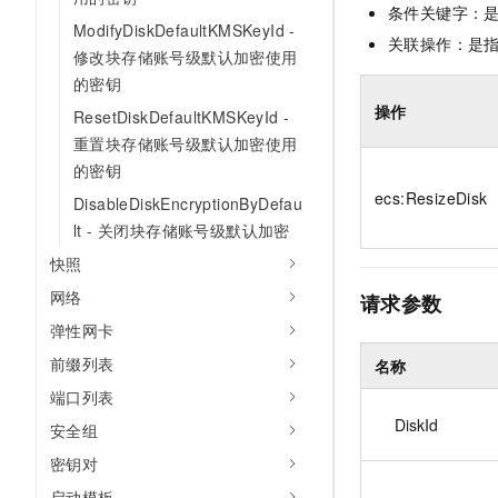
条件关键字：
ModifyDiskDefaultKMSKeyId -
关联操作：是
修改块存储账号级默认加密使用
的密钥
操作
ResetDiskDefaultKMSKeyId -
重置块存储账号级默认加密使用
的密钥
ecs:ResizeDisk
DisableDiskEncryptionByDefau
lt - 关闭块存储账号级默认加密
快照
网络
请求参数
弹性网卡
前缀列表
名称
端口列表
DiskId
安全组
密钥对
启动模板