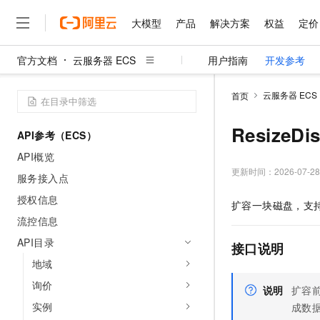
大模型
产品
解决方案
权益
定价
官方文档
云服务器 ECS
用户指南
开发参考
大模型
产品
解决方案
权益
定价
云市场
伙伴
服务
了解阿里云
精选产品
精选解决方案
普惠上云
产品定价
精选商城
成为销售伙伴
售前咨询
为什么选择阿里云
千问AI平台
云服务器 ECS
首页
了解云产品的定价详情
大模型服务平台百炼
睿译宝，AI翻译排版一
普惠上云 官方力荐
分销伙伴
在线服务
网站建设
什么是云计算
大
大模型服务与应用平台
上传文档即自动完成翻译和
云服务器38元/年起，超
ResizeD
API参考（ECS）
咨询伙伴
多端小程序
技术领先
云上成本管理
售后服务
千问大模型
GLM-5.2：长任务时代
官方推荐返现计划
大模型
API概览
大模型
精选产品
精选解决方案
Salesforce 国际版订阅
稳定可靠
管理和优化成本
多元化、高性能、安全可靠
推荐新用户得奖励，单订单
更新时间：
2026-07-28
销售伙伴合作计划
服务接入点
自助服务
友盟天域
安全合规
人工智能与机器学习
AI
文本生成
无影云电脑
Hermes Agent，打造
云工开物
授权信息
扩容一块磁盘，支
无影生态合作计划
在线服务
观测云
分析师报告
随时随地安全接入的云上超
自主进化，持久记忆，越用
高校专属算力普惠，学生认
计算
互联网应用开发
流控信息
Qwen3.8-Max
HOT
Salesforce On Alibaba C
工单服务
智能体时代全能旗舰模型
Tuya 物联网平台阿里云
研究报告与白皮书
API目录
云解析DNS
快速拥有专属 OpenClaw
Consulting Partner 合
接口说明
大数据
容器
免费试用
短信专区
地域
蓝凌 OA
Qwen3.7-Plus
AI 大模型销售与服务生
现代化应用
存储
天池大赛
能看、能想、能动手的多模
询价
云原生大数据计算服务 Max
解决方案免费试用 新老
说明
扩容前
电子合同
面向分析的企业级SaaS模
最高领取价值200元试用
安全
实例
网络与CDN
成数据
AI 算法大赛
Qwen3-VL-Plus
畅捷通