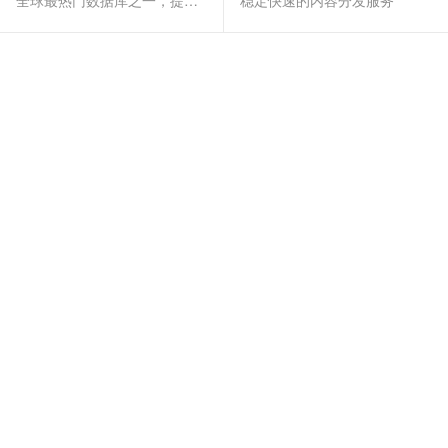
全球最热门数据库之一，提供全托管的稳定服务
稳定快速的内容分发服务