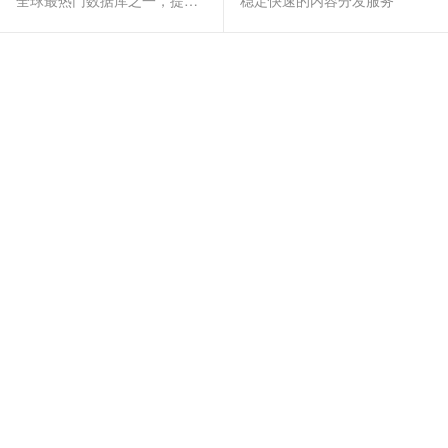
全球最热门数据库之一，提供全托管的稳定服务
稳定快速的内容分发服务