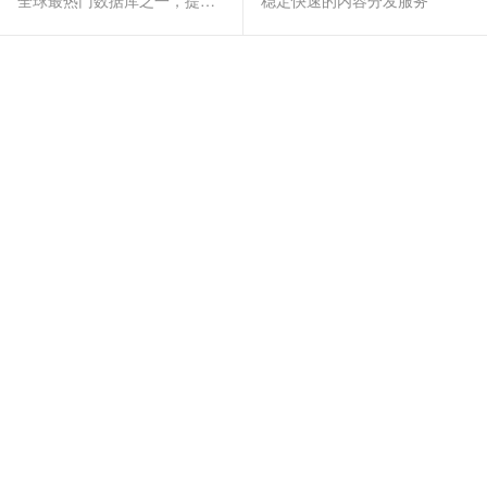
全球最热门数据库之一，提供全托管的稳定服务
稳定快速的内容分发服务