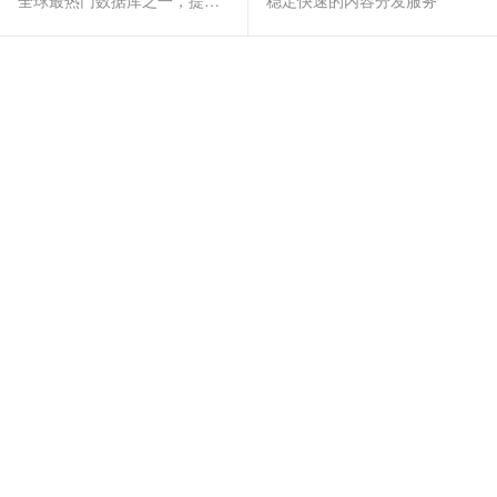
全球最热门数据库之一，提供全托管的稳定服务
稳定快速的内容分发服务