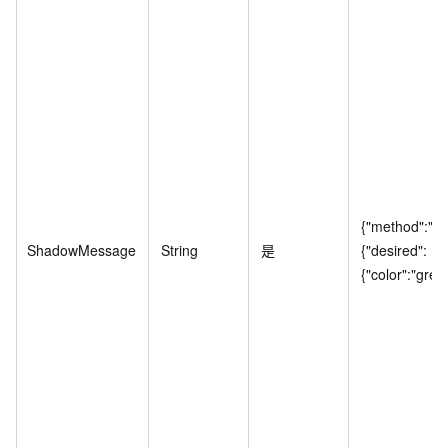
{"method":"up
ShadowMessage
String
是
{"desired":
{"color":"gree