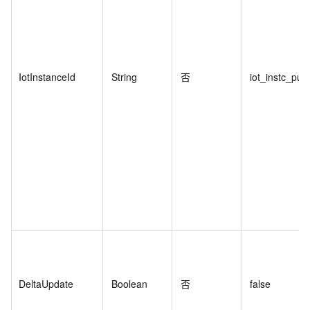
IotInstanceId
String
否
iot_instc_pu**
DeltaUpdate
Boolean
否
false