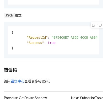
格式
JSON
{
"RequestId"
:
"6754C0E7-A35D-4CC8-A684-45EB
"Success"
:
true
}
错误码
访问
错误中心
查看更多错误码。
Previous:
GetDeviceShadow
Next:
SubscribeTopic