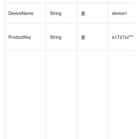
DeviceName
String
是
device1
ProductKey
String
是
a1T27vz****