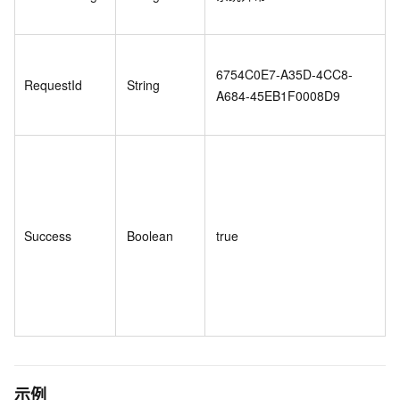
6754C0E7-A35D-4CC8-
RequestId
String
A684-45EB1F0008D9
Success
Boolean
true
示例