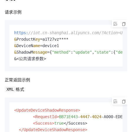
请求示例
https:
//iot.cn-shanghai.aliyuncs.com/?Action=Updat
&
ProductK
ey
=
&
DeviceN
ame
=
&
ShadowM
essage
=
{
"method"
:
"update"
,
"state"
:
{
"desire
&
<公共请求参数>
正常返回示例
格式
XML
<UpdateDeviceShadowResponse>
<RequestId>
BB71E443
-
4447
-
4024
-A000-EDE0992
<Success>
true
</Success>

</UpdateDeviceShadowResponse>