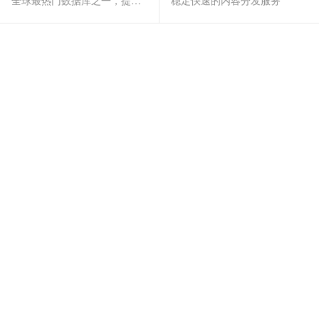
全球最热门数据库之一，提供全托管的稳定服务
稳定快速的内容分发服务