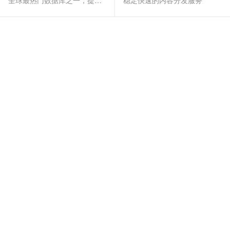
全球最热门数据库之一，提供全托管的稳定服务
稳定快速的内容分发服务