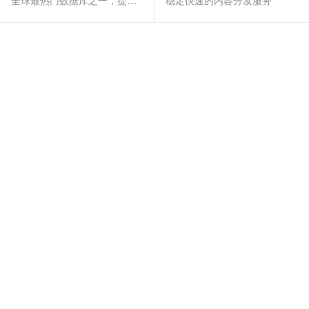
全球最热门数据库之一，提供全托管的稳定服务
稳定快速的内容分发服务