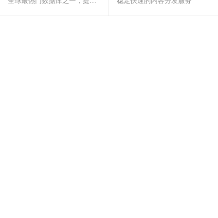
全球最热门数据库之一，提供全托管的稳定服务
稳定快速的内容分发服务