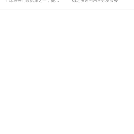
全球最热门数据库之一，提供全托管的稳定服务
稳定快速的内容分发服务