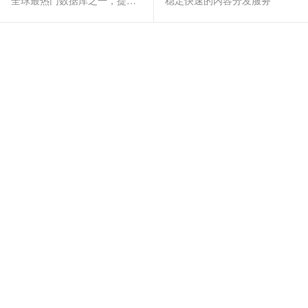
全球最热门数据库之一，提供全托管的稳定服务
稳定快速的内容分发服务