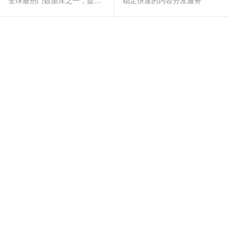
全球最热门数据库之一，提供全托管的稳定服务
稳定快速的内容分发服务