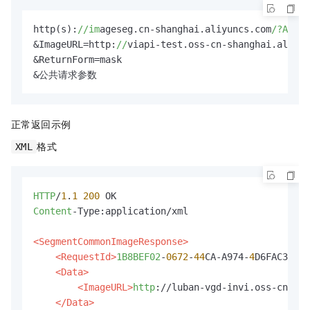
http(s):
//im
ageseg.cn-shanghai.aliyuncs.com
/?Actio
&ImageURL=http:
//
viapi-test.oss-cn-shanghai.aliyun
&ReturnForm=mask

&公共请求参数
正常返回示例
格式
XML
HTTP
/
1
.
1
200
Content
-Type:application/xml

<SegmentCommonImageResponse>
<RequestId>
1B8BEF02
-
0672
-
44
CA-A974-
4
D6FAC39249
<Data>
<ImageURL>
http
://luban-vgd-invi.oss-cn-ha
</Data>