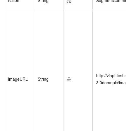
Action
String
是
SegmentCommon
http://viapi-test.o
ImageURL
String
是
3.0domepic/imag