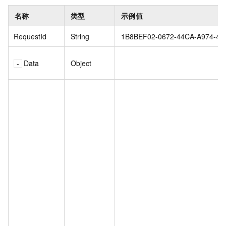
名称
类型
示例值
RequestId
String
1B8BEF02-0672-44CA-A974-4
Data
Object