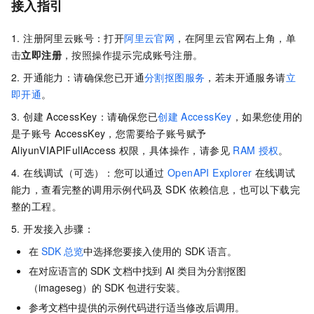
接入指引
1. 注册阿里云账号：打开
阿里云官网
，在阿里云官网右上角，单
击
立即注册
，按照操作提示完成账号注册。
2. 开通能力：请确保您已开通
分割抠图服务
，若未开通服务请
立
即开通
。
3. 创建
AccessKey：请确保您已
创建
AccessKey
，如果您使用的
是子账号
AccessKey，您需要给子账号赋予
AliyunVIAPIFullAccess
权限，具体操作，请参见
RAM
授权
。
4. 在线调试（可选）：您可以通过
OpenAPI Explorer
在线调试
能力，查看完整的调用示例代码及
SDK
依赖信息，也可以下载完
整的工程。
5. 开发接入步骤：
在
SDK
总览
中选择您要接入使用的
SDK
语言。
在对应语言的
SDK
文档中找到
AI
类目为分割抠图
（imageseg）的
SDK
包进行安装。
参考文档中提供的示例代码进行适当修改后调用。