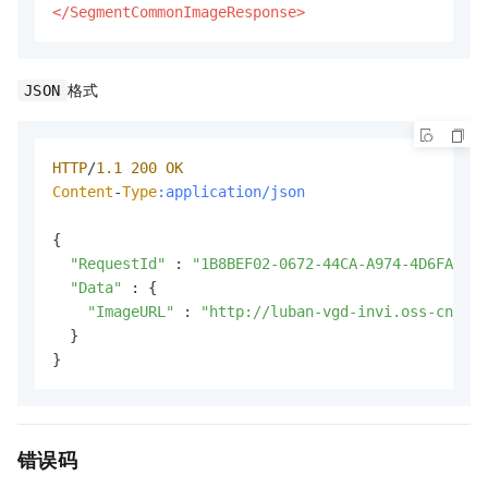
</SegmentCommonImageResponse>
格式
JSON
HTTP
/
1.1
200
OK
Content
-
Type
:application/json
{

"RequestId"
 : 
"1B8BEF02-0672-44CA-A974-4D6FAC392
"Data"
 : {

"ImageURL"
 : 
"http://luban-vgd-invi.oss-cn-han
  }

}
错误码