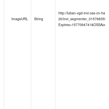
http://luban-vgd-invi.oss-cn-ha
ImageURL
String
20/invi_segmenter_0157683554
Expires=1577094741&OSSAccessK