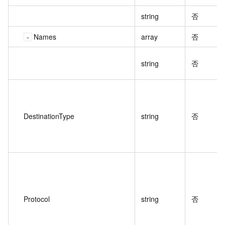
string
否
Names
array
否
string
否
DestinationType
string
否
Protocol
string
否