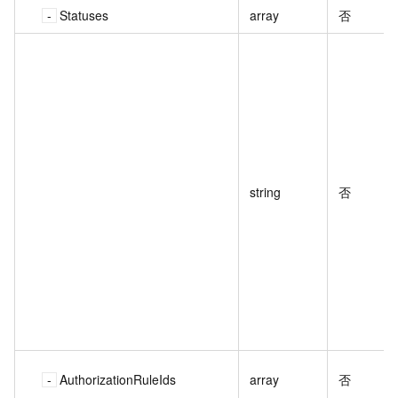
Statuses
array
否
string
否
AuthorizationRuleIds
array
否