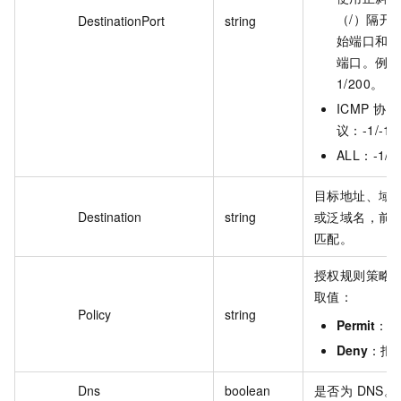
（/）隔开
DestinationPort
string
始端口和
端口。例
1/200。
ICMP 协
议：-1/-1
ALL：-1/-
目标地址、域
Destination
string
或泛域名，前
匹配。
授权规则策略
取值：
Policy
string
Permit
：允
Deny
：拒
Dns
boolean
是否为 DNS。