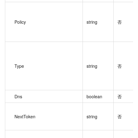
Policy
string
否
Type
string
否
Dns
boolean
否
NextToken
string
否