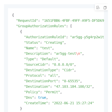
{

"RequestId"
: 
"1651FBB6-4FBF-49FF-A9F5-DF5D696C7E
"GroupAuthorizationRules"
: [

    {

"AuthorizationRuleId"
: 
"ar5gg-y5g4rp2w1tl1w7
"Status"
: 
"Creating"
,

"Name"
: 
"test"
,

"Description"
: 
"ar5gg-test
\n
"
,

"Type"
: 
"Default"
,

"SourceCidr"
: 
"0.0.0.0/0"
,

"DestinationType"
: 
"Cidr"
,

"Protocol"
: 
"all"
,

"DestinationPort"
: 
"0-65535"
,

"Destination"
: 
"47.103.184.100/32"
,

"Policy"
: 
"Permit"
,

"Dns"
: 
true
,

"CreateTime"
: 
"2022-06-21 15:27:24"
    }
