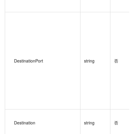
DestinationPort
string
否
Destination
string
否