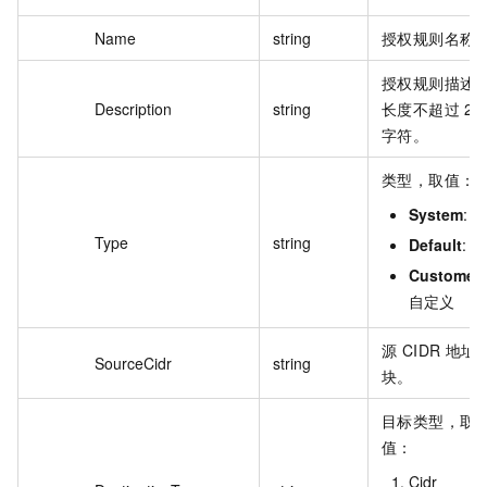
Name
string
授权规则名称
授权规则描述
Description
string
长度不超过 25
字符。
类型，取值：
System
: 
Type
string
Default
: 
Customer
:
自定义
源 CIDR 地址
SourceCidr
string
块。
目标类型，取
值：
Cidr