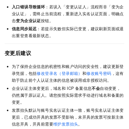
入口错误导致循环
：若误入「变更认证人」流程而非「变为企
业认证」，需终止当前流程，重新进入实名认证页面，明确点
击
变为企业认证
按钮。
信息同步延迟
：若提示失败但实际已变更，建议刷新页面或退
出重登查看最新状态。
变更后建议
为了保持企业信息的机密性和账户访问的安全性，建议更新登
录凭据，包括
修改登录名（登录邮箱）
和
修改账号密码
，这有
助于防止前个人认证主体的信息被误用或非授权访问。
企业认证主体变更后，域名和
ICP
备案信息
不会
自动变更，
仍然属于原认证人。请您按照实际需求手动进行域名和备案的
变更。
发票抬头默认与账号实名认证主体一致，账号实名认证主体变
更后，已成功开具的发票不受影响，未开具的发票可按新主体
信息开具，开具前需要
维护发票抬头
。