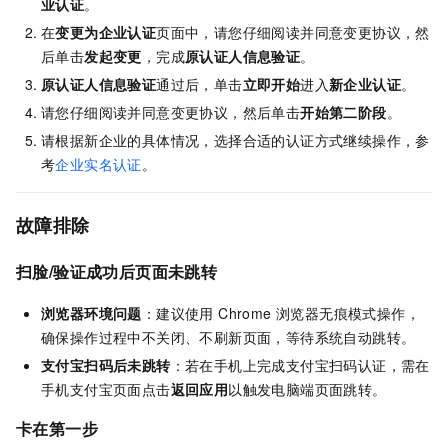
业认证
。
在
变更为企业认证
页面中，请您仔细阅读并同意变更协议，然
后单击
发起变更
，完成
原认证人信息验证
。
原认证人信息验证
通过后，单击
立即开始
进入
新企业认证
。
请您仔细阅读并同意变更协议，然后单击
开始第二阶段
。
请根据新企业的具体情况，选择合适的认证方式继续操作，参
考
企业实名认证
。
故障排除
扫脸/验证成功后页面未跳转
浏览器环境问题
：建议使用 Chrome 浏览器无痕模式操作，
确保操作过程中不关闭、不刷新页面，等待系统自动跳转。
支付宝扫码后未跳转
：若在手机上完成支付宝扫码认证，需在
手机支付宝页面点击
返回应用
以触发电脑端页面跳转。
卡在第一步