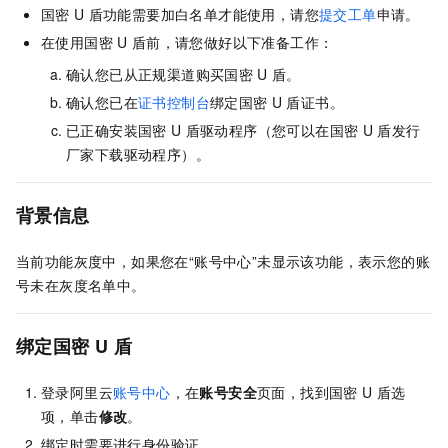
国密
U
盾功能需要加白名单才能使用，请您
提交工单
申请。
在使用国密
U
盾前，请您做好以下准备工作：
确认您已从正规渠道购买国密
U
盾。
确认您已在
证书控制台
绑定国密
U
盾证书。
已正确安装国密
U
盾驱动程序（您可以在国密
U
盾发行
厂家下载驱动程序）。
背景信息
当前功能灰度中，如果您在“账号中心”未显示该功能，表示您的账
号未在灰度名单中。
绑定国密
U
盾
登录阿里云
账号中心
，在
账号安全
页面，找到国密
U
盾选
项，单击
修改
。
绑定时需要进行身份验证。