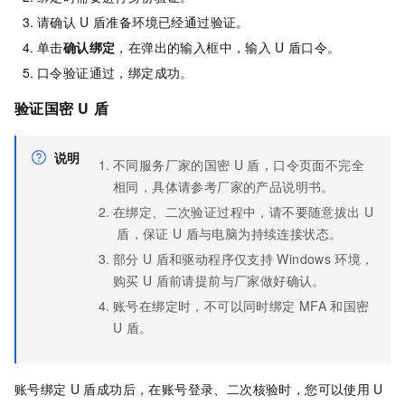
请确认
U
盾准备环境已经通过验证。
单击
确认绑定
，在弹出的输入框中，输入
U
盾口令。
口令验证通过，绑定成功。
验证国密
U
盾
说明
不同服务厂家的国密
U
盾，口令页面不完全
相同，具体请参考厂家的产品说明书。
在绑定、二次验证过程中，请不要随意拔出
U
盾，保证
U
盾与电脑为持续连接状态。
部分
U
盾和驱动程序仅支持
Windows
环境，
购买
U
盾前请提前与厂家做好确认。
账号在绑定时，不可以同时绑定
MFA
和国密
U
盾。
账号绑定
U
盾成功后，在账号登录、二次核验时，您可以使用
U