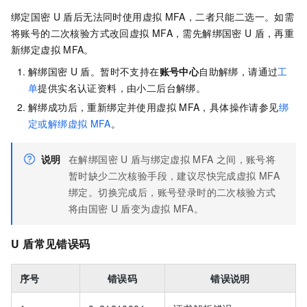
绑定国密
U
盾后无法同时使用虚拟
MFA，二者只能二选一。如需
将账号的二次核验方式改回虚拟
MFA，需先解绑国密
U
盾，再重
新绑定虚拟
MFA。
解绑国密
U
盾。暂时不支持在
账号中心
自助解绑，请通过
工
单
提供实名认证资料，由小二后台解绑。
解绑成功后，重新绑定并使用虚拟
MFA，具体操作请参见
绑
定或解绑虚拟
MFA
。
说明
在解绑国密
U
盾与绑定虚拟
MFA
之间，账号将
暂时缺少二次核验手段，建议尽快完成虚拟
MFA
绑定。切换完成后，账号登录时的二次核验方式
将由国密
U
盾变为虚拟
MFA。
U
盾常见错误码
序号
错误码
错误说明