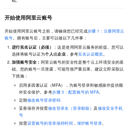
开始使用阿里云账号
开始使用阿里云账号之前，请确保您已经完成
步骤
1：注册阿里云
账号
。拥有账号后，主要可以做以下几件事：
进行实名认证
（必须）
：这是使用阿里云服务的前提。您可以
选择将账号认证为
个人
或
企业
，参考
实名认证概览
。
加强账号安全：
阿里云账号的安全性是整个云上环境安全的基
础。您的账号一旦泄露，可能导致严重后果。建议立即采取以
下措施：
启用多因素认证（MFA），为账号登录和敏感操作提供额
外安全保护。参考
步骤
3：配置账号的
MFA
。
定期
修改账号登录密码
妥善保存并按需
修改登录名（登录邮箱）
及
修改安全手机
号
按需
设置账号的登录保持时间
，
保护账号登录
。