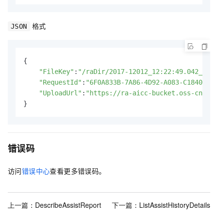
格式
JSON
{

"FileKey"
:
"/raDir/2017-12012_12:22:49.042_aee8
"RequestId"
:
"6F0A833B-7A86-4D92-A083-C184041E2
"UploadUrl"
:
"https://ra-aicc-bucket.oss-cn-sha
}
错误码
访问
错误中心
查看更多错误码。
上一篇：
DescribeAssistReport
下一篇：
ListAssistHistoryDetails