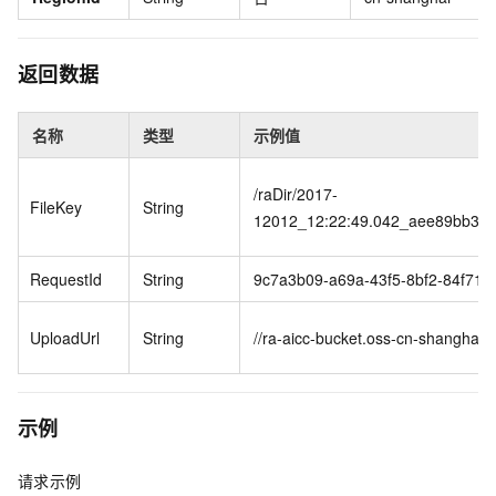
返回数据
名称
类型
示例值
/raDir/2017-
FileKey
String
12012_12:22:49.042_aee89bb387
RequestId
String
9c7a3b09-a69a-43f5-8bf2-84f71
UploadUrl
String
//ra-aicc-bucket.oss-cn-shanghai.
示例
请求示例