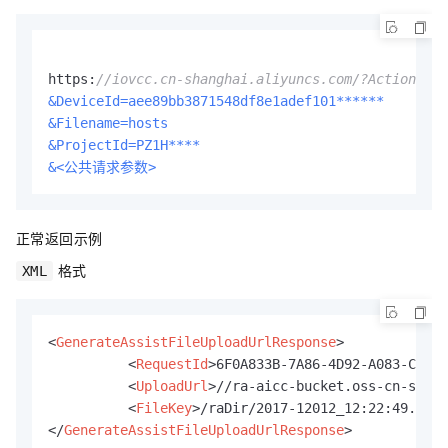
https:
//iovcc.cn-shanghai.aliyuncs.com/?Action=Gen
&DeviceId=aee89bb3871548df8e1adef101******
&Filename=hosts
&ProjectId=PZ1H****
&<公共请求参数>
正常返回示例
格式
XML
<
GenerateAssistFileUploadUrlResponse
>
<
RequestId
>
6F0A833B-7A86-4D92-A083-C1840
<
UploadUrl
>
//ra-aicc-bucket.oss-cn-shang
<
FileKey
>
/raDir/2017-12012_12:22:49.042_
</
GenerateAssistFileUploadUrlResponse
>