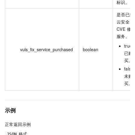
标识。
是否已购
云安全
CVE 修
服务。
true
vuls_fix_service_purchased
boolean
已购
买。
fals
未购
买。
示例
正常返回示例
格式
JSON