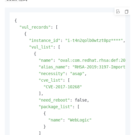
{

"vul_records"
: [

    {

"instance_id"
: 
"i-t4n2qolb0wtzt0pz****"
,

"vul_list"
: [

        {

"name"
: 
"oval:com.redhat.rhsa:def:201931
"alias_name"
: 
"RHSA-2019:3197-Important:
"necessity"
: 
"asap"
,

"cve_list"
: [

"CVE-2017-10268"
          ],

"need_reboot"
: false,

"package_list"
: [

            {

"name"
: 
"WebLogic"
            }

          ]
