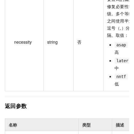
修复必要性等
级。多个等级
之间使用半角
逗号（,）分
隔。取值：
necessity
string
否
：
asap
高
later
中
：
nntf
低
返回参数
名称
类型
描述