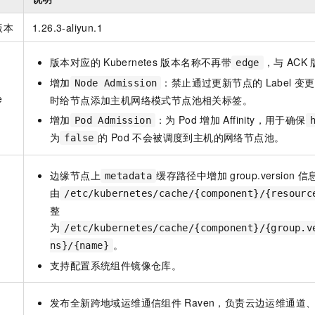
服务生态伙伴
视觉 Coding、空间感知、多模态思考等全面升级
1M上下文，专为长程任务能力而生
云工开物
企业应用
Night Plan 支持 Qwen 3.8-Max
AI 办公
NEW
Red Hat
30+ 款产品免费体验
夜间 5 折，Qwen/Meoo/TokenPlan 客户专享
AI智能应用
版本
1.26.3-aliyun.1
科研合作
ERP
堂（旗舰版）
SUSE
智能客服
AI 应用构建
大模型原生
版本对应的
Kubernetes
版本名称不再带
，与
ACK
edge
CRM
2个月
自动承接线索
增加
：禁止通过更新节点的
Label
变更
Node Admission
建站小程序
Qoder
大模型服务平台百炼-应用模版
OA 办公系统
HOT
NEW
e
时给节点添加主机网络模式节点池相关标签。
面向真实软件
个人版上线、团队版降价；千问3.8-Max首发发尝鲜
丰富多元化的应用模版和解决方案
力提升
财税管理
模板建站
增加
：为
Pod
增加
Affinity，用于确保
Pod Admission
万有无界
大模型服务平台百炼-智能体
为
的
Pod
不会被调度到主机的网络节点池。
false
400电话
定制建站
的模型效果
灵活可视化地构建企业级 Agent
方案
广告营销
模板小程序
边缘节点上
缓存路径中增加
group.version 
metadata
秒悟
人工智能平台 PAI
定制小程序
由
云端极速 AI 
新一代 AI 视频生成模型，深度适配广告营销等场景
AI Native 的算法工程平台，一站式完成建模、训练、推理服务部署
/etc/kubernetes/cache/{component}/{resour
整
APP 开发
为
/etc/kubernetes/cache/{component}/{group.v
建站系统
。
ns}/{name}
支持配置系统组件镜像仓库。
AI 应用
10分钟微调：让0.6B模型媲美235B模型
多模态数据信
依托云原生高可用架构,实现Dify私有化部署
用1%尺寸在特定领域达到大模型90%以上效果
发布全新跨地域运维通信组件
Raven，负责云边运维通道