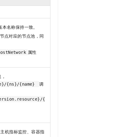
文戏情感细腻自然，动作戏激烈拳拳到肉，实现更强表演能力
支持中英文自由切换，具备更强的噪声鲁棒性
云聚AI 严选权益
SSL 证书
，一键激活高效办公新体验
精选AI产品，从模型到应用全链提效
堡垒机
AI 用量加速计划
应用
版本名称保持一致。
防火墙
、识别商机，让客服更高效、服务更出色。
新老同享，达量后返
节点对应的节点池，同
千问办公
主机安全
NEW
的智能体编程平台
一站式AI生产力平台
属性
hostNetwork
AI 应用及服务市场
伶鹊
企业级人与Agent协作平台，接入和调度多个数字员工
智能客服平台，对话机器人、对话分析、智能外呼
AI 应用
信息，
大模型服务平台百炼 - 全妙
大模型
调
应用创作平台
多模态内容创作工具，已接入 DeepSeek
ce}/{ns}/{name}
自然语言处理
ersion.resource}/{
数据标注
机器学习
息提取
与 AI 智能体进行实时音视频通话
从文本、图片、视频中提取结构化的属性信息
构建支持视频理解的 AI 音视频实时通话应用
、主机指标监控、容器指