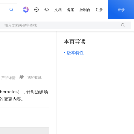
文档
备案
控制台
注册
登录
输入文档关键字查找
验
作计划
器
AI 活动
专业服务
服务伙伴合作计划
开发者社区
加入我们
服务平台百炼
阿里云 OPC 创新助力计划
本页导读
（1）
一站式生成采购清单，支持单品或批量购买
S
io：打造专属 AI 语音助手
S产品伙伴计划（繁花）
峰会
造的大模型服务与应用开发平台
轻量应用服务器
一句话生成原生可编辑精美 PPT 文稿
AI 生产力先锋
Al MaaS 服务伙伴赋能合作
域名
博文
Careers
至高可申请百万元
版本特性
性可伸缩的云计算服务
开启高性价比 AI 编程新体验
Qwen-Audio-3.0-Realtime 端到端实时语音角色扮演
输入一句话想法, 轻松生成专业的 PPT
先锋实践拓展 AI 生产力的边界
快速构建应用程序和网站，即刻迈出上云第一步
Token 补贴，五大权
计划
海大会
伙伴信用分合作计划
商标
问答
社会招聘
益加速 OPC 成功
S
eek-V4-Pro
数字证书管理服务（原SSL证书）
一键部署幻兽帕鲁游戏服务器
飞天发布时刻
HOT
划
备案
电子书
校园招聘
pSeek-V4-Pro
视频创作，一键激活电商全链路生产力
全托管，含MySQL、PostgreSQL、SQL Server、MariaDB多引擎
实现全站HTTPS，呈现可信的WEB访问
一键购买专属联机服务器，轻松开启游戏
所见，即是所愿
更多支持
我的收藏
产品详情
划
公司注册
镜像站
视频生成
语音识别与合成
专属 QwenPaw
短信服务
漫剧工坊：一站式动画创作平台
AI 实训营
HOT
合作伙伴培训与认证
划
上云迁移
的智能体编程平台
站生成，高效打造优质广告素材
从聊天伙伴进化为能主动干活的本地数字员工
快速生产连贯的高质量长漫剧
从基础到进阶，Agent 创客手把手教你
国内短信简单易用，安全可靠，秒级触达，全球覆盖200+国家和地区。
ubernetes）
，针对边缘场
e-1.1-T2V
Qwen3-TTS-Flash
lScope
我要反馈
查询合作伙伴
的变更内容。
畅细腻的高质量视频
离线语音合成大模型，多语言方言自适应，低延迟高稳定
n Alibaba Cloud ISV 合作
代维服务
olarDB
建企业门户网站
大数据开发治理平台 DataWorks
10 分钟搭建微信、支付宝小程序
创新加速
ope
登录合作伙伴管理后台
我要建议
站，无忧落地极速上线
以可视化方式快速构建移动和 PC 门户网站
100%兼容MySQL、PostgreSQL，兼容Oracle，支持集中和分布式
高效部署网站，快速应用到小程序
Data Agent 驱动的一站式 Data+AI 开发治理平台
e-1.1-I2V
Cosyvoice-V3-Flash
安全
畅自然，细节丰富
高表现力语音合成大模型，语音克隆听感自然
我要投诉
netes 版 ACK
上云场景组合购
伴
容器应用的 K8s 服务
漫剧创作，剧本、分镜、视频高效生成
覆盖90%+业务场景，专享组合折扣价
2V
VPN
Fun-ASR