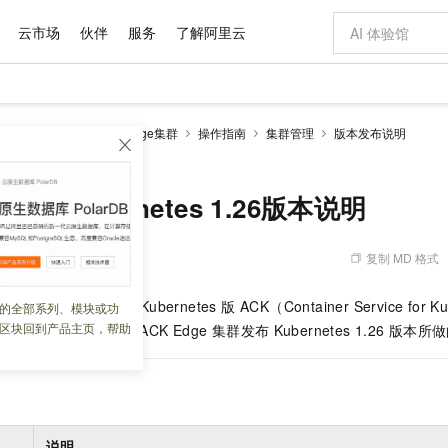
云市场
伙伴
服务
了解阿里云
AI 特惠
数据与 API
成为产品伙伴
企业增值服务
最佳实践
价格计算器
AI 场景体
基础软件
产品伙伴合
阿里云认证
市场活动
配置报价
大模型
netes 版 ACK
ACK Edge集群
操作指南
集群管理
版本发布说明
自助选配和估算价格
ernetes 1.26版本说明
新方式
域名与网站
睿译宝，AI翻译排版一步到位
智启 AI 普惠权益
产品生态集成认证中心
企业支持计划
云上春晚
千问官方 MaaS 平台，为开发者和 Agent 而生，新用户赠送 1 亿 + tokens 额度
云服务器 EC
Qwen Aud
AI Coding
阿里云Maa
2026 阿里云
为企业打
数据集
Windows
大模型认证
模型
NEW
NEW
交付可用成果
值低价云产品抢先购
提供智能易用的域名与建站服务
上传文档即自动完成翻译和格式还原
至高享 1亿+免费 tokens，加速 Al 应用落地
安全可靠、弹
智能编程，一键
产品生态伙伴
专家技术服务
云上奥运之旅
弹性计算合作
阿里云中企出
手机三要素
宝塔 Linux
全部认证
e发布Kubernetes 1.26版本说明
价格优势
有专属领域专家
对象存储 OSS
GLM-5.2：长任务时代开源旗舰模型
阿里云 OPC 创新助力计划
云数据库 RD
即刻拥有 DeepS
AI 电商营销
产品生态伙伴工作台
企业增值服务台
云栖战略参考
云存储合作计
云栖大会
身份实名认证
CentOS
训练营
推动算力普惠，释放技术红利
的大模型服务
最高返9万
多领域专家智能体,一键组建 AI 虚拟交付团队
至高百万元 Token 补贴，加速一人公司成长
稳定、安全、高性价比、高性能的云存储服务
真正可用的 1M 上下文,一次完成代码全链路开发
轻松解锁专属 Dee
从图文生成到
复制 MD 格式
 02:30:10
云上的中国
数据库合作计
活动全景
短信
Docker
图片和
站式影视创作平台
人工智能平台 PAI
Hermes Agent，打造自进化智能体
Token Plan 模型订阅计划
Qoder
5 分钟轻松部署
AI 广告创作
企业成长
大模型
NEW
信息公告
看见新力量
云网络合作计
OCR 文字识别
JAVA
级电脑
证享300元代金券
可视化编排打通从文字构思到成片全链路闭环
一站式AI开发、训练和推理服务
自主进化，持久记忆，越用越聪明
Qwen3.8-Max 首发尝鲜，限时加量 10 倍，夜间低至2折
面向真实软件
图文、视频一
ge 版
是基于
容器服务 Kubernetes 版 ACK（Container Service for K
的全部系列、模块或功
Kimi-K3
HappyHors
NEW
魔搭 Mode
loud
服务实践
官网公告
区块回到产品主页，帮助
化托管方案。本文介绍
ACK Edge
集群
发布
Kubernetes 1.26
版本所做
Kimi 最新旗舰模型，长程编程与推理利器
让文字生成流
金融模力时刻
Salesforce O
版
发票查验
全能环境
Qoder CN
Claude Code + GStack 打造工程团队
千问办公，限时限量积分加倍
云原生数据库 P
低代码高效构
AI 建站
NEW
作计划
计划
创新中心
魔搭 ModelSc
健康状态
让AI从“聊天伙伴”进化为能干活的“数字员工”
覆盖公网/内网、递归/权威、移动APP等全场景解析服务
安装技能 GStack，拥有专属 AI 工程团队
你的AI工作搭子，覆盖日常办公高频场景
基于千问大模型等，支持代码智能生成、研发智能问答
0 代码专业建
客户案例
天气预报查询
操作系统
Deepseek-v4-pro
HappyHors
态合作计划
态智能体模型
旗舰 MoE 大模型，百万上下文与顶尖推理能力
图生视频，流
Compute
同享
云防火墙
万小智 AI 建站低至 15元/月
容器服务 Kuber
AI 短剧/漫剧
快递物流查询
WordPress
成为服务伙
高校合作
式云数据仓库
点，立即开启云上创新
云原生的云上边界网络安全防护产品
送.CN域名，送备案服务码
提供一站式管理
AI助力短剧
GLM-5.2
Wan2.7-T
Ubuntu
说明