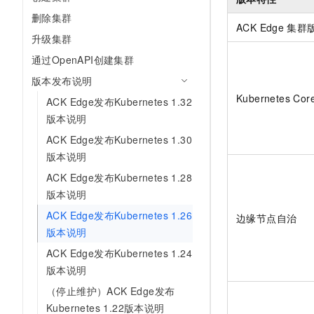
AI 产品 免费试用
网络
安全
云开发大赛
删除集群
Tableau 订阅
1亿+ 大模型 tokens 和 
ACK Edge
集群
升级集群
可观测
入门学习赛
中间件
AI空中课堂在线直播课
140+云产品 免费试用
通过OpenAPI创建集群
大模型服务
上云与迁云
产品新客免费试用，最长1
数据库
版本发布说明
生态解决方案
千问AI平台-Token Plan
企业出海
大模型ACA认证体验
Kubernetes Cor
大数据计算
ACK Edge发布Kubernetes 1.32
助力企业全员 AI 认知与能
行业生态解决方案
版本说明
政企业务
媒体服务
千问AI平台-模型体验
ACK Edge发布Kubernetes 1.30
开发者生态解决方案
在线体验全尺寸、多种模态
版本说明
企业服务与云通信
AI 开发和 AI 应用解决
ACK Edge发布Kubernetes 1.28
Happy 系列大模型
域名与网站
版本说明
终端用户计算
ACK Edge发布Kubernetes 1.26
边缘节点自治
版本说明
Serverless
大模型解决方案
ACK Edge发布Kubernetes 1.24
版本说明
开发工具
快速部署 Dify，高效搭建 
（停止维护）ACK Edge发布
迁移与运维管理
Kubernetes 1.22版本说明