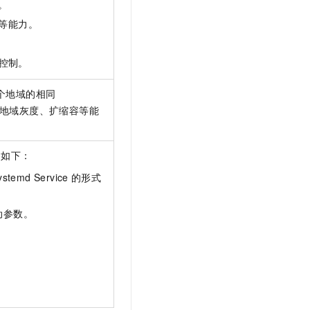
。
t.diy 一步搞定创意建站
构建大模型应用的安全防护体系
通过自然语言交互简化开发流程,全栈开发支持
通过阿里云安全产品对 AI 应用进行安全防护
等能力。
控制。
多个地域的相同
地域灰度、扩缩容等能
容如下：
ystemd Service
的形式
动参数。