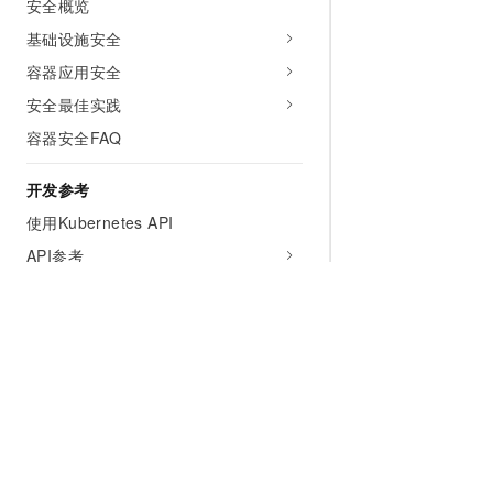
安全概览
基础设施安全
容器应用安全
安全最佳实践
容器安全FAQ
开发参考
使用Kubernetes API
API参考
SDK参考
CLI参考
Terraform
服务支持
为什么选择阿里云
大模型
产品和定
阿里云边缘容器服务服务等级协议说明
联系我们
什么是云计算
千问大模型
全部产品