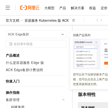
大模型
产品
解决方案
权益
定价
官方文档
容器服务 Kubernetes 版 ACK
大模型
产品
解决方案
权益
定价
云市场
伙伴
服务
了解阿里云
精选产品
精选解决方案
普惠上云
产品定价
精选商城
成为销售伙伴
售前咨询
为什么选择阿里云
千问AI平台
容器服务 Kuber
首页
ACK Edge集群
了解云产品的定价详情
切换产品系列
ACK Edge发布Kub
大模型服务平台百炼
千问办公，解锁你的工作
普惠上云 官方力荐
分销伙伴
在线服务
网站建设
什么是云计算
大
大模型服务与应用平台
企业级Agent产品，直接
云服务器38元/年起，超
咨询伙伴
多端小程序
技术领先
ACK Edg
云上成本管理
售后服务
千问大模型
Agency Agents：拥
官方推荐返现计划
大模型
大模型
精选产品
精选解决方案
Salesforce 国际版订阅
稳定可靠
产品概述
管理和优化成本
多元化、高性能、安全可靠
推荐新用户得奖励，单订单
销售伙伴合作计划
自助服务
什么是容器服务 Edge 版
更新时间：
2025-01-21
友盟天域
安全合规
人工智能与机器学习
AI
文本生成
无影云电脑
HappyHorse 打造一
云工开物
无影生态合作计划
在线服务
ACK Edge集群计费说明
观测云
分析师报告
随时随地安全接入的云上超
高校专属算力普惠，学生认
计算
互联网应用开发
阿里云
容器服务 Ed
您可以在下拉框切换本产品
Qwen3.8-Max
HOT
Salesforce On Alibaba C
工单服务
能，也可以点击左上角产品
景推出的云边一体
智能体时代全能旗舰模型
Tuya 物联网平台阿里云
研究报告与白皮书
快速入门
云解析DNS
快速拥有专属 OpenClaw
Consulting Partner 合
大数据
容器
您更高效阅读文档。
免费试用
短信专区
蓝凌 OA
Qwen3.7-Plus
AI 大模型销售与服务生
操作指南
现代化应用
存储
版本特性
天池大赛
能看、能想、能动手的多模
云原生大数据计算服务 Max
解决方案免费试用 新老
电子合同
集群管理
面向分析的企业级SaaS模
最高领取价值200元试用
安全
网络与CDN
AI 算法大赛
Qwen3-VL-Plus
创建集群
畅捷通
版本特性