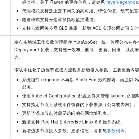
标监控。关于
Raven
的更多信息，请参见
raven-agent-ds
一个 AI 助手
即刻拥有 DeepSeek-R1 满血版
超强辅助，Bol
在企业官网、通讯软件中为客户提供 AI 客服
多种方案随心选，轻松解锁专属 DeepSeek
代理模式支持云上云下网关的高可用、弹性伸缩、动态配置
隧道模式支持云边容器指标监控通道。
支持云端网关公网
SLB
暴露，新增
ACL
实现公网访问安全
发布多地域工作负载管理组件
YurtAppSet，统一管理分布在
Deployment
负载，支持统一发布、删除、更新、回滚，以及按
力。
该版本优化了边缘节点接入流程并新增接入参数，主要更新内
系统组件
edgehub
不再以
Static Pod
形式部署，而是以
S
部署。
使用
kubelet Configuration
配置文件来管理
kubelet
的启
支持指定节点上系统组件镜像的下载来源（公网或内网）。
更新了添加节点时需要访问的公网地址列表。
新增支持
Red Hat Enterprise Linux 8.8
操作系统。
新增边缘节点接入参数。更多信息，请参见
参数列表
。