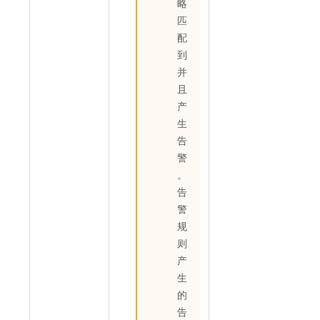
略
匹
配
到
并
且
产
生
告
警
。
告
警
规
则
产
生
的
告