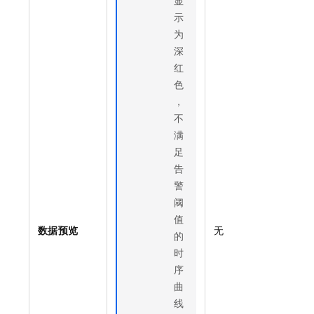
示
为
深
红
色
，
不
满
足
告
警
阈
值
数据预览
无
的
时
序
曲
线