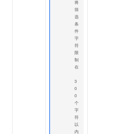
将
筛
选
条
件
字
符
限
制
在
3
0
0
个
字
符
以
内