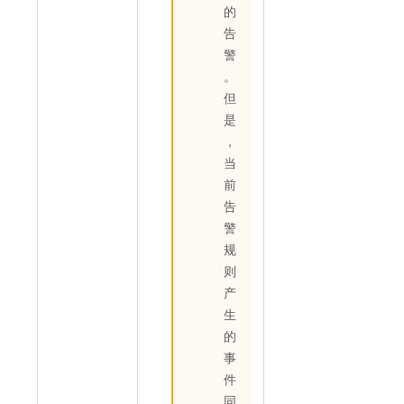
的
告
警
。
但
是
，
当
前
告
警
规
则
产
生
的
事
件
同