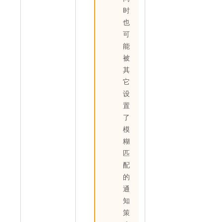
时
也
可
能
被
其
它
设
置
了
模
糊
匹
配
的
通
知
策