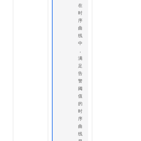
在
时
序
曲
线
中
，
满
足
告
警
阈
值
的
时
序
曲
线
显