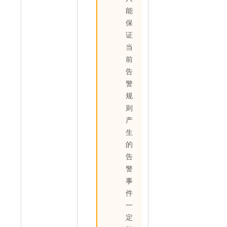
能
保
证
当
前
告
警
规
则
产
生
的
告
警
事
件
一
定