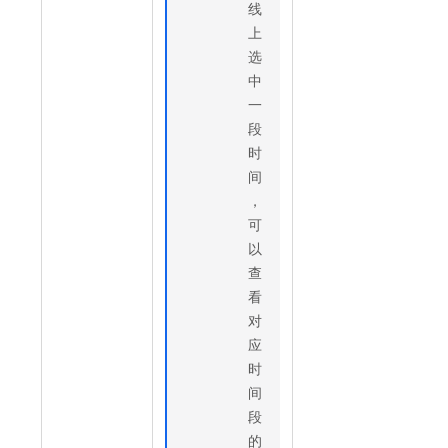
线
上
选
中
一
段
时
间
，
可
以
查
看
对
应
时
间
段
的