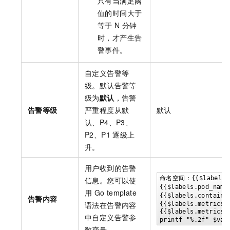
只有当满足阈
值的时间大于
等于
N
分钟
时，才产生告
警事件。
自定义告警等
级。默认告警等
级为
默认
，告警
告警等级
严重程度从默
默认
认、P4、P3、
P2、P1
逐级上
升。
用户收到的告警
命名空间：{{$labels.n
信息。您可以使
{{$labels.pod_nam
用
Go template
{{$labels.containe
告警内容
语法在告警内容
{{$labels.metrics_
{{$labels.metrics
中自定义告警参
printf "%.2f" $val
数变量。