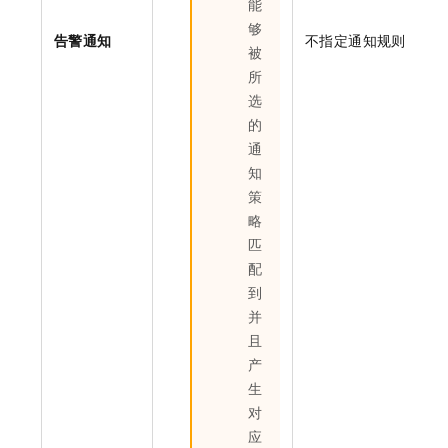
能
够
告警通知
不指定通知规则
被
所
选
的
通
知
策
略
匹
配
到
并
且
产
生
对
应