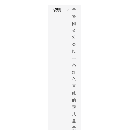
说明
告
警
阈
值
将
会
以
一
条
红
色
直
线
的
形
式
显
示