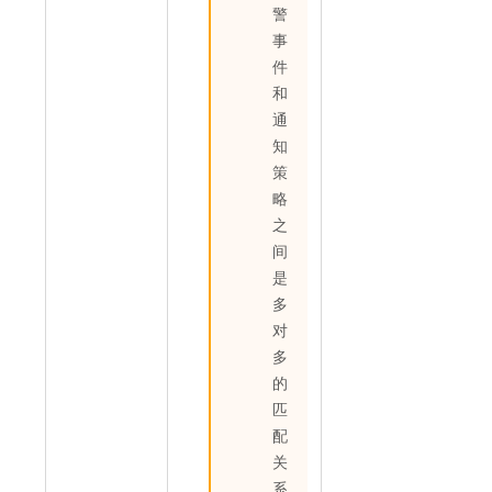
警
事
件
和
通
知
策
略
之
间
是
多
对
多
的
匹
配
关
系