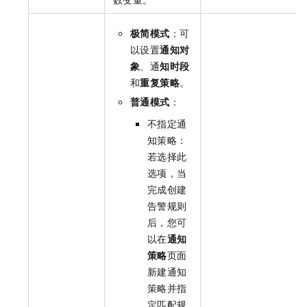
极简模式
：可
以设置
通知对
象
、通
知时段
和
重复策略
。
普通模式
：
不指定通
知策略：
若选择此
选项，当
完成创建
告警规则
后，您可
以在
通知
策略
页面
新建通知
策略并指
定匹配规