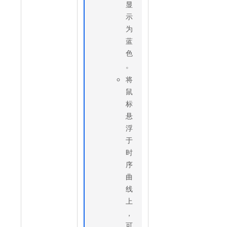
显
示
为
蓝
色
。
将
鼠
标
悬
浮
于
时
序
曲
线
上
，
可