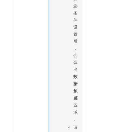
选
条
件
设
置
后
，
会
弹
出
数
据
预
览
区
域
。
请