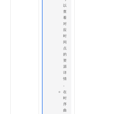
以
查
看
对
应
时
间
点
的
资
源
详
情
。
在
时
序
曲