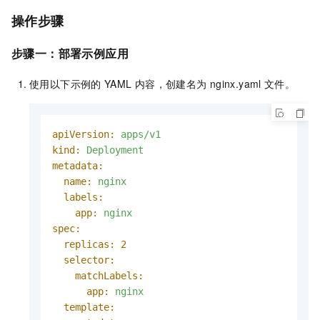
操作步骤
步骤一：部署示例应用
使用以下示例的
YAML
内容，创建名为
nginx.yaml
文件。
apiVersion:
apps/v1
kind:
Deployment
metadata:
name:
nginx
labels:
app:
nginx
spec:
replicas:
2
selector:
matchLabels:
app:
nginx
template: