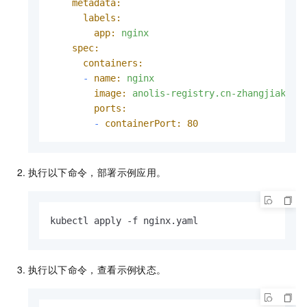
metadata:
labels:
app:
nginx
spec:
containers:
-
name:
nginx
image:
anolis-registry.cn-zhangjiakou.
ports:
-
containerPort:
80
执行以下命令，部署示例应用。
kubectl apply -f nginx.yaml
执行以下命令，查看示例状态。