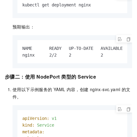
kubectl get deployment nginx
预期输出：
NAME       READY   UP-TO-DATE   AVAILABLE   AGE
nginx      2/2     2            2           43
步骤二：使用
NodePort
类型的
Service
使用以下示例服务的
YAML
内容，创建
nginx-svc.yaml
的文
件。
apiVersion:
v1
kind:
Service
metadata: