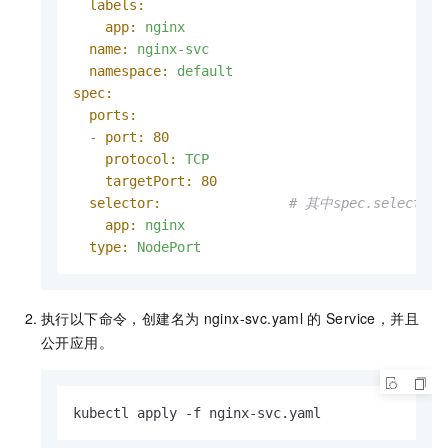
labels:
app:
nginx
name:
nginx-svc
namespace:
default
spec:
ports:
-
port:
80
protocol:
TCP
targetPort:
80
selector:
# 其中spec.selector
app:
nginx
type:
NodePort
执行以下命令，创建名为
nginx-svc.yaml
的
Service，并且
公开应用。
kubectl apply -f nginx-svc.yaml