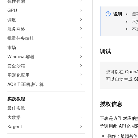
弹性伸缩
AI 产品 免费试用
网络
安全
云开发大赛
Tableau 订阅
GPU
1亿+ 大模型 tokens 和 
说明
需
可观测
入门学习赛
调度
中间件
AI空中课堂在线直播课
不
140+云产品 免费试用
大模型服务
服务网格
不
上云与迁云
产品新客免费试用，最长1
数据库
生态解决方案
批量任务编排
千问AI平台-Token Plan
企业出海
大模型ACA认证体验
大数据计算
市场
助力企业全员 AI 认知与能
调试
行业生态解决方案
政企业务
Windows容器
媒体服务
千问AI平台-模型体验
开发者生态解决方案
安全沙箱
在线体验全尺寸、多种模态
企业服务与云通信
您可以在
OpenA
AI 开发和 AI 应用解决
图形化应用
Happy 系列大模型
可以自动生成
S
域名与网站
ACK-TEE机密计算
终端用户计算
实践教程
授权信息
Serverless
最佳实践
大模型解决方案
大数据
下表是
API
对应的
开发工具
快速部署 Dify，高效搭建 
予调用此
API
的权
Kagent
迁移与运维管理
操作：是指具体