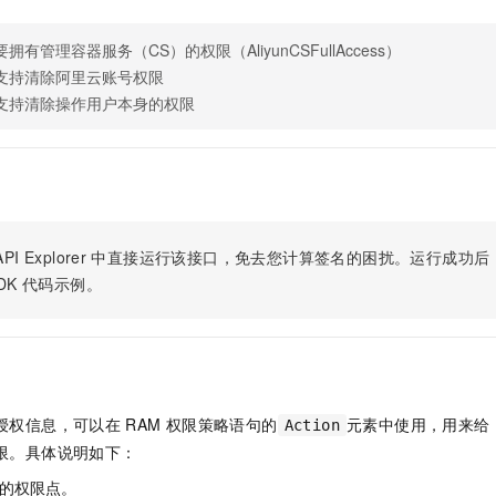
服务生态伙伴
视觉 Coding、空间感知、多模态思考等全面升级
1M上下文，专为长程任务能力而生
云工开物
企业应用
Night Plan 支持 Qwen 3.8-Max
AI 办公
NEW
Red Hat
30+ 款产品免费体验
夜间 5 折，Qwen/Meoo/TokenPlan 客户专享
AI智能应用
要拥有管理容器服务（CS）的权限（AliyunCSFullAccess）
科研合作
ERP
堂（旗舰版）
SUSE
支持清除阿里云账号权限
智能客服
AI 应用构建
大模型原生
支持清除操作用户本身的权限
CRM
2个月
自动承接线索
建站小程序
Qoder
大模型服务平台百炼-应用模版
OA 办公系统
HOT
NEW
面向真实软件
个人版上线、团队版降价；千问3.8-Max首发发尝鲜
丰富多元化的应用模版和解决方案
力提升
财税管理
模板建站
万有无界
大模型服务平台百炼-智能体
400电话
定制建站
的模型效果
灵活可视化地构建企业级 Agent
PI Explorer
中直接运行该接口，免去您计算签名的困扰。运行成功后，OpenA
方案
广告营销
模板小程序
秒悟
人工智能平台 PAI
DK
代码示例。
定制小程序
云端极速 AI 
新一代 AI 视频生成模型，深度适配广告营销等场景
AI Native 的算法工程平台，一站式完成建模、训练、推理服务部署
APP 开发
建站系统
授权信息，可以在
RAM
权限策略语句的
元素中使用，用来给
Action
AI 应用
10分钟微调：让0.6B模型媲美235B模型
多模态数据信
限。具体说明如下：
依托云原生高可用架构,实现Dify私有化部署
用1%尺寸在特定领域达到大模型90%以上效果
的权限点。