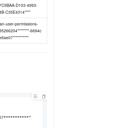
7C5BAA-D103-4993-
4B-C35E4314****
ean-user-permissions-
85266204********-6694c
6ae07***********
07
****
****
**
*"
