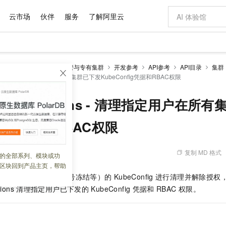
云市场
伙伴
服务
了解阿里云
AI 特惠
数据与 API
成为产品伙伴
企业增值服务
最佳实践
价格计算器
AI 场景体
基础软件
产品伙伴合
阿里云认证
市场活动
配置报价
大模型
netes 版 ACK
ACK托管与专有集群
开发参考
API参考
API目录
集群
自助选配和估算价格
missions - 清理指定用户在所有集群已下发KubeConfig凭据和RBAC权限
新方式
域名与网站
睿译宝，AI翻译排版一步到位
智启 AI 普惠权益
产品生态集成认证中心
企业支持计划
云上春晚
千问官方 MaaS 平台，为开发者和 Agent 而生，新用户赠送 1 亿 + tokens 额度
云服务器 EC
Qwen Aud
AI Coding
阿里云Maa
2026 阿里云
为企业打
数据集
Windows
大模型认证
模型
NEW
NEW
交付可用成果
值低价云产品抢先购
提供智能易用的域名与建站服务
上传文档即自动完成翻译和格式还原
至高享 1亿+免费 tokens，加速 Al 应用落地
安全可靠、弹
智能编程，一键
产品生态伙伴
专家技术服务
云上奥运之旅
弹性计算合作
阿里云中企出
手机三要素
宝塔 Linux
全部认证
serPermissions - 清理指定用户在所
价格优势
有专属领域专家
对象存储 OSS
GLM-5.2：长任务时代开源旗舰模型
阿里云 OPC 创新助力计划
云数据库 RD
即刻拥有 DeepS
AI 电商营销
产品生态伙伴工作台
企业增值服务台
云栖战略参考
云存储合作计
云栖大会
身份实名认证
CentOS
训练营
推动算力普惠，释放技术红利
的大模型服务
最高返9万
多领域专家智能体,一键组建 AI 虚拟交付团队
至高百万元 Token 补贴，加速一人公司成长
稳定、安全、高性价比、高性能的云存储服务
真正可用的 1M 上下文,一次完成代码全链路开发
轻松解锁专属 Dee
从图文生成到
nfig凭据和RBAC权限
云上的中国
数据库合作计
活动全景
短信
Docker
图片和
站式影视创作平台
人工智能平台 PAI
Hermes Agent，打造自进化智能体
Token Plan 模型订阅计划
Qoder
5 分钟轻松部署
AI 广告创作
企业成长
大模型
NEW
信息公告
看见新力量
云网络合作计
OCR 文字识别
JAVA
级电脑
证享300元代金券
可视化编排打通从文字构思到成片全链路闭环
一站式AI开发、训练和推理服务
自主进化，持久记忆，越用越聪明
Qwen3.8-Max 首发尝鲜，限时加量 10 倍，夜间低至2折
面向真实软件
图文、视频一
复制 MD 格式
 10:44:55
的全部系列、模块或功
Kimi-K3
HappyHors
NEW
魔搭 Mode
loud
服务实践
官网公告
区块回到产品主页，帮助
Kimi 最新旗舰模型，长程编程与推理利器
让文字生成流
金融模力时刻
Salesforce O
版
发票查验
全能环境
Qoder CN
Claude Code + GStack 打造工程团队
千问办公，限时限量积分加倍
云原生数据库 P
低代码高效构
AI 建站
NEW
作计划
风险用户（已离职、账号冻结等）的
KubeConfig
进行清理并解除授权
计划
创新中心
魔搭 ModelSc
健康状态
让AI从“聊天伙伴”进化为能干活的“数字员工”
覆盖公网/内网、递归/权威、移动APP等全场景解析服务
安装技能 GStack，拥有专属 AI 工程团队
你的AI工作搭子，覆盖日常办公高频场景
基于千问大模型等，支持代码智能生成、研发智能问答
0 代码专业建
客户案例
天气预报查询
操作系统
Deepseek-v4-pro
HappyHors
ions
清理指定用户已下发的
KubeConfig
凭据和
RBAC
权限。
态合作计划
态智能体模型
旗舰 MoE 大模型，百万上下文与顶尖推理能力
图生视频，流
Compute
同享
容器服务 Kubernetes 版 ACK
万小智 AI 建站低至 15元/月
云防火墙
AI 短剧/漫剧
快递物流查询
WordPress
成为服务伙
高校合作
式云数据仓库
点，立即开启云上创新
提供一站式管理容器应用的 K8s 服务
送.CN域名，送备案服务码
云原生的云上
AI助力短剧
GLM-5.2
Wan2.7-T
Ubuntu