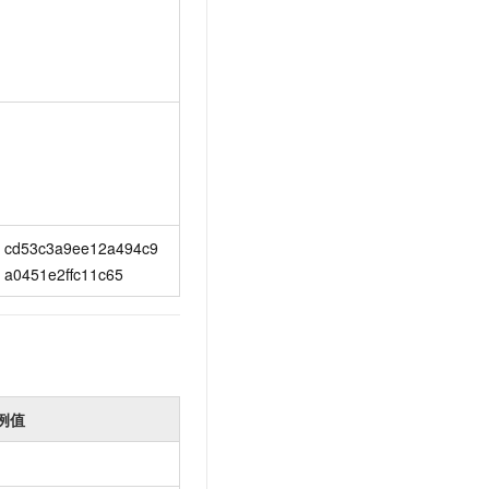
cd53c3a9ee12a494c9
a0451e2ffc11c65
例值