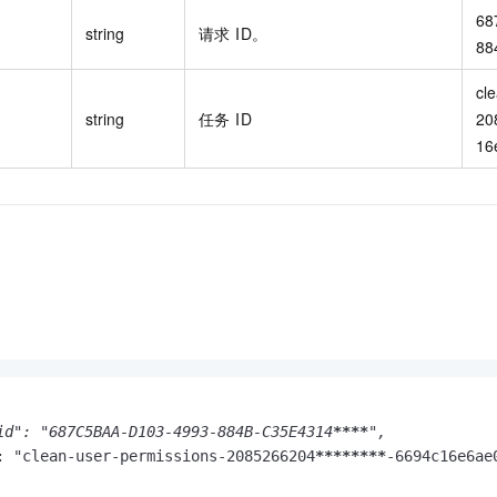
68
string
请求 ID。
88
cl
string
任务 ID
20
16e
id": "687C5BAA-D103-4993-884B-C35E4314
****
",

: "clean-user-permissions-2085266204
****
****
-6694c16e6ae