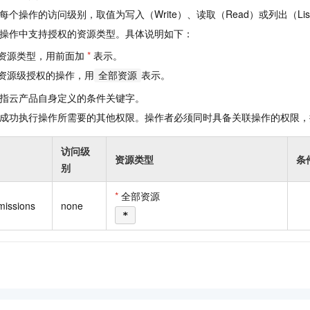
一个 AI 助手
即刻拥有 DeepSeek-R1 满血版
超强辅助，Bol
个操作的访问级别，取值为写入（Write）、读取（Read）或列出（Lis
在企业官网、通讯软件中为客户提供 AI 客服
多种方案随心选，轻松解锁专属 DeepSeek
操作中支持授权的资源类型。具体说明如下：
资源类型，用前面加
*
表示。
资源级授权的操作，用
表示。
全部资源
指云产品自身定义的条件关键字。
成功执行操作所需要的其他权限。操作者必须同时具备关联操作的权限，
访问级
资源类型
条
别
*
全部资源
missions
none
*