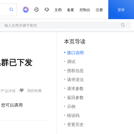
文档
备案
控制台
注册
登录
输入文档关键字查找
验
作计划
器
AI 活动
专业服务
服务伙伴合作计划
开发者社区
加入我们
服务平台百炼
阿里云 OPC 创新助力计划
本页导读
（1）
一站式生成采购清单，支持单品或批量购买
S
io：打造专属 AI 语音助手
S产品伙伴计划（繁花）
峰会
造的大模型服务与应用开发平台
轻量应用服务器
一句话生成原生可编辑精美 PPT 文稿
AI 生产力先锋
Al MaaS 服务伙伴赋能合作
域名
博文
Careers
至高可申请百万元
接口说明
性可伸缩的云计算服务
开启高性价比 AI 编程新体验
Qwen-Audio-3.0-Realtime 端到端实时语音角色扮演
输入一句话想法, 轻松生成专业的 PPT
先锋实践拓展 AI 生产力的边界
快速构建应用程序和网站，即刻迈出上云第一步
Token 补贴，五大权
计划
海大会
伙伴信用分合作计划
商标
问答
社会招聘
有集群已下发
调试
益加速 OPC 成功
S
eek-V4-Pro
数字证书管理服务（原SSL证书）
一键部署幻兽帕鲁游戏服务器
飞天发布时刻
HOT
划
备案
电子书
校园招聘
授权信息
pSeek-V4-Pro
视频创作，一键激活电商全链路生产力
全托管，含MySQL、PostgreSQL、SQL Server、MariaDB多引擎
实现全站HTTPS，呈现可信的WEB访问
一键购买专属联机服务器，轻松开启游戏
所见，即是所愿
更多支持
划
公司注册
镜像站
请求语法
视频生成
语音识别与合成
专属 QwenPaw
短信服务
漫剧工坊：一站式动画创作平台
AI 实训营
HOT
合作伙伴培训与认证
请求参数
划
上云迁移
的智能体编程平台
站生成，高效打造优质广告素材
从聊天伙伴进化为能主动干活的本地数字员工
快速生产连贯的高质量长漫剧
从基础到进阶，Agent 创客手把手教你
国内短信简单易用，安全可靠，秒级触达，全球覆盖200+国家和地区。
我的收藏
产品详情
e-1.1-T2V
Qwen3-TTS-Flash
lScope
我要反馈
查询合作伙伴
返回参数
畅细腻的高质量视频
离线语音合成大模型，多语言方言自适应，低延迟高稳定
n Alibaba Cloud ISV 合作
代维服务
olarDB
建企业门户网站
大数据开发治理平台 DataWorks
10 分钟搭建微信、支付宝小程序
，您可以调用
示例
创新加速
ope
登录合作伙伴管理后台
我要建议
站，无忧落地极速上线
以可视化方式快速构建移动和 PC 门户网站
100%兼容MySQL、PostgreSQL，兼容Oracle，支持集中和分布式
高效部署网站，快速应用到小程序
Data Agent 驱动的一站式 Data+AI 开发治理平台
e-1.1-I2V
Cosyvoice-V3-Flash
错误码
安全
畅自然，细节丰富
高表现力语音合成大模型，语音克隆听感自然
我要投诉
上云场景组合购
伴
变更历史
边界网络安全防护产品
漫剧创作，剧本、分镜、视频高效生成
覆盖90%+业务场景，专享组合折扣价
2V
VPN
Fun-ASR