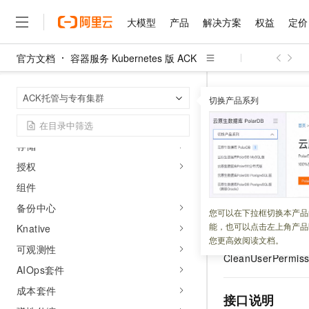
使用指引
大模型
产品
解决方案
权益
定价
操作指南
官方文档
容器服务 Kubernetes 版 ACK
集群
大模型
产品
解决方案
权益
定价
云市场
伙伴
服务
了解阿里云
精选产品
精选解决方案
普惠上云
产品定价
精选商城
成为销售伙伴
售前咨询
为什么选择阿里云
节点与节点池
千问AI平台
容器服务 Kuber
首页
ACK托管与专有集群
了解云产品的定价详情
切换产品系列
工作负载
CleanUserPer
大模型服务平台百炼
千问办公，解锁你的工作
普惠上云 官方力荐
分销伙伴
在线服务
网站建设
什么是云计算
大
大模型服务与应用平台
企业级Agent产品，直接
云服务器38元/年起，超
网络
咨询伙伴
多端小程序
技术领先
CleanU
云上成本管理
售后服务
存储
千问大模型
Agency Agents：拥
官方推荐返现计划
大模型
大模型
精选产品
精选解决方案
Salesforce 国际版订阅
稳定可靠
管理和优化成本
多元化、高性能、安全可靠
推荐新用户得奖励，单订单
授权
KubeCo
销售伙伴合作计划
自助服务
友盟天域
安全合规
人工智能与机器学习
AI
文本生成
组件
无影云电脑
HappyHorse 打造一
云工开物
无影生态合作计划
在线服务
观测云
分析师报告
备份中心
随时随地安全接入的云上超
高校专属算力普惠，学生认
更新时间：
2026-03-26
计算
互联网应用开发
您可以在下拉框切换本产品
Qwen3.8-Max
HOT
Salesforce On Alibaba C
工单服务
能，也可以点击左上角产品
Knative
智能体时代全能旗舰模型
Tuya 物联网平台阿里云
研究报告与白皮书
云解析DNS
快速拥有专属 OpenClaw
Consulting Partner 合
大数据
容器
您更高效阅读文档。
如果您想针对部分
免费试用
短信专区
可观测性
蓝凌 OA
Qwen3.7-Plus
CleanUserPermiss
AI 大模型销售与服务生
现代化应用
存储
天池大赛
AIOps套件
能看、能想、能动手的多模
云原生大数据计算服务 Max
解决方案免费试用 新老
电子合同
成本套件
面向分析的企业级SaaS模
最高领取价值200元试用
安全
网络与CDN
接口说明
AI 算法大赛
Qwen3-VL-Plus
畅捷通