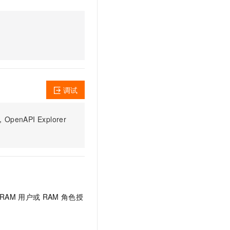
文戏情感细腻自然，动作戏激烈拳拳到肉，实现更强表演能力
支持中英文自由切换，具备更强的噪声鲁棒性
云聚AI 严选权益
SSL 证书
，一键激活高效办公新体验
精选AI产品，从模型到应用全链提效
堡垒机
AI 用量加速计划
应用
防火墙
、识别商机，让客服更高效、服务更出色。
新老同享，达量后返
千问办公
主机安全
NEW
的智能体编程平台
一站式AI生产力平台
调试
AI 应用及服务市场
伶鹊
企业级人与Agent协作平台，接入和调度多个数字员工
智能客服平台，对话机器人、对话分析、智能外呼
AI 应用
PI Explorer
大模型服务平台百炼 - 全妙
大模型
应用创作平台
多模态内容创作工具，已接入 DeepSeek
自然语言处理
数据标注
机器学习
RAM
用户或
RAM
角色授
息提取
与 AI 智能体进行实时音视频通话
从文本、图片、视频中提取结构化的属性信息
构建支持视频理解的 AI 音视频实时通话应用