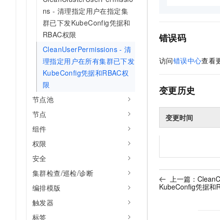
ns - 清理指定用户在指定集
群已下发KubeConfig凭据和
RBAC权限
错误码
CleanUserPermissions - 清
访问
错误中心
查看
理指定用户在所有集群已下发
KubeConfig凭据和RBAC权
限
变更历史
节点池
节点
变更时间
组件
权限
安全
集群检查/巡检/诊断
上一篇：
Clean
KubeConfig凭据
编排模版
触发器
标签