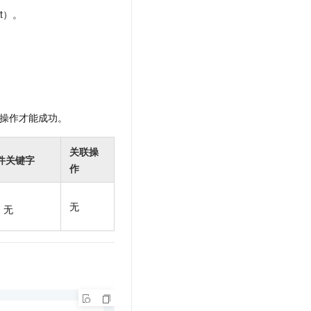
t.diy 一步搞定创意建站
构建大模型应用的安全防护体系
t）。
通过自然语言交互简化开发流程,全栈开发支持
通过阿里云安全产品对 AI 应用进行安全防护
操作才能成功。
关联操
件关键字
作
无
无