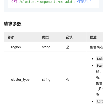
GET
/clusters/components/metadata
HTTP/1.1
请求参数
名称
类型
必填
描述
region
string
是
集群所在地
Kube
Mana
群，包括
版、AC
cluster_type
string
否
集群（P
（Pro
版）。
Exte