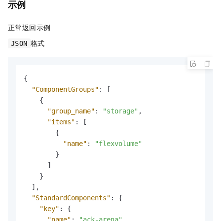
示例
正常返回示例
格式
JSON
{
"ComponentGroups"
:
[
{
"group_name"
:
"storage"
,
"items"
:
[
{
"name"
:
"flexvolume"
}
]
}
]
,
"StandardComponents"
:
{
"key"
:
{
"name"
:
"ack-arena"
,