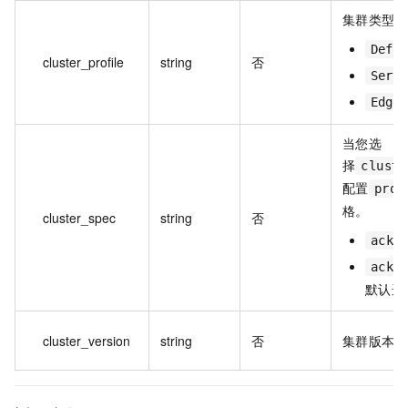
集群类型
Defau
cluster_profile
string
否
Serve
Edge
当您选
择
cluste
配置
prof
格。
cluster_spec
string
否
ack.
ack.
默认选
cluster_version
string
否
集群版本。