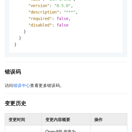
"version"
:
"0.5.0"
,
"description"
:
"***"
,
"required"
:
false
,
"disabled"
:
false
}
}
}
错误码
访问
错误中心
查看更多错误码。
变更历史
变更时间
变更内容概要
操作
OpenAPI 变更为