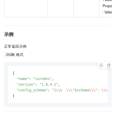
Properti
: false\n
示例
正常返回示例
格式
JSON
{

"name"
: 
"coredns"
,

"version"
: 
"1.8.4.1"
,

"config_schema"
: 
"{
\\
n  
\\
\"
$schema
\\
\"
: 
\\
\"
htt
}