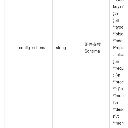
key>\"\n                        
}\n                      
},\n                      
\"type\": 
\"object\",\n            
\"additi
组件参数
config_schema
string
Properti
Schema
: false\n                    
},\n                    
\"reques
: {\n                      
\"proper
\": {\n                        
\"memory
{\n                          
\"descri
n\": 
\"memor