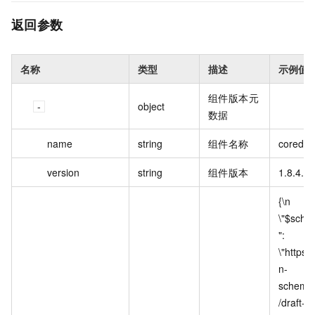
返回参数
名称
类型
描述
示例值
组件版本元
object
数据
name
string
组件名称
coredns
version
string
组件版本
1.8.4.1
{\n  
\"$sche
": 
\"https:/
n-
schema
/draft-