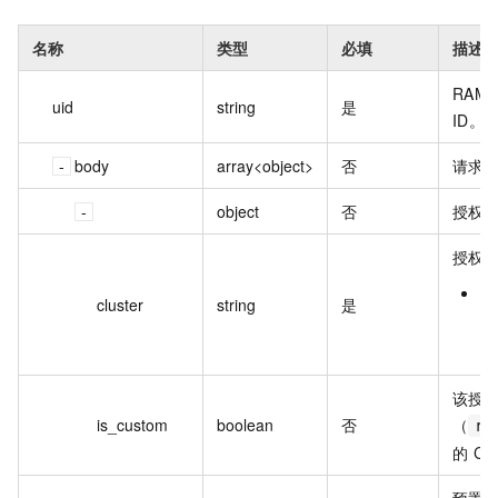
名称
类型
必填
描述
RAM
uid
string
是
ID。
body
array<object>
否
请求
object
否
授权
授权目
当
cluster
string
是
是
此
该授
is_custom
boolean
否
（
ro
的 Cl
预置