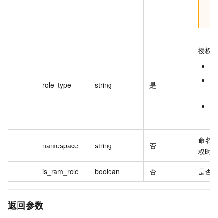
授权
c
n
role_type
string
是
维
a
集
命名
namespace
string
否
权时
is_ram_role
boolean
否
是否是
返回参数