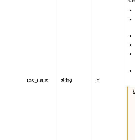
a
a
理
o
d
r
户
自
称
role_name
string
是
注