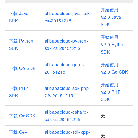
开始使用
下载
Java
alibabacloud-java-sdk-
V2.0 Java
SDK
cs-20151215
SDK
开始使用
下载
Python
alibabacloud-python-
V2.0 Python
SDK
sdk-cs-20151215
SDK
alibabacloud-go-cs-
开始使用
下载
Go SDK
20151215
V2.0 Go SDK
开始使用
下载
PHP
alibabacloud-sdk-php-
V2.0 PHP
SDK
CS-20151215
SDK
alibabacloud-csharp-
下载
C# SDK
无
sdk-cs-20151215
下载
C++
alibabacloud-sdk-cpp-
无