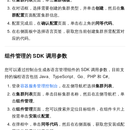
在对话框，选择需要创建的集群类型，并单击
创建
，然后在
集
群配置
页面配置集群信息。
配置完成后，在
确认配置
页面，单击右上角的
同等代码
。
在右侧面板中选择语言页签，获取您当前创建集群所需配置对
应的代码。
组件管理的
SDK
调用参数
您可以通过控制台生成各语言管理组件的
SDK
调用参数，目前支
持的编程语言包括 Java、TypeScript、Go、PHP 和 C#。
登录
容器服务管理控制台
，在左侧导航栏选择
集群列表
。
在
集群列表
页面，单击目标集群名称，然后在左侧导航栏，单
击
组件管理
。
在
组件管理
页面，您可以搜索并定位目标组件，在组件卡片上
按需单击
安装
或
配置
。
在弹框中，单击
同等代码
，然后在右侧面板，获取您安装或配