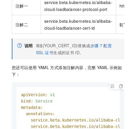
service.beta.kubernetes.io/alibaba-
注解一
http
cloud-loadbalancer-protocol-port
service.beta.kubernetes.io/alibaba-
注解二
${Y
cloud-loadbalancer-cert-id
说明
将${YOUR_CERT_ID}替换成
步骤
7
配置
SSL
证书
生成的证书
ID。
您还可以使用
YAML
方式添加注解内容，完整
YAML
示例如
下：
apiVersion:
v1
kind:
Service
metadata:
annotations:
service.beta.kubernetes.io/alibaba-cloud
service.beta.kubernetes.io/alibaba-cloud