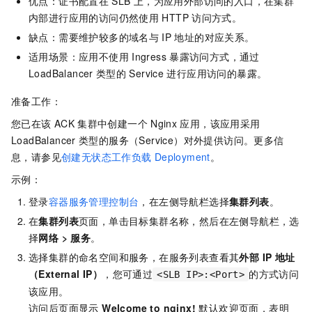
优点：证书配置在
SLB
上，为应用外部访问的入口，在集群
内部进行应用的访问仍然使用
HTTP
访问方式。
缺点：需要维护较多的域名与
IP
地址的对应关系。
适用场景：应用不使用
Ingress
暴露访问方式，通过
LoadBalancer
类型的
Service
进行应用访问的暴露。
准备工作：
您已在该
ACK
集群中创建一个
Nginx
应用，该应用采用
LoadBalancer
类型的服务（Service）对外提供访问。更多信
息，请参见
创建无状态工作负载
Deployment
。
示例：
登录
容器服务管理控制台
，在左侧导航栏选择
集群列表
。
在
集群列表
页面，单击目标集群名称，然后在左侧导航栏，选
择
网络
>
服务
。
选择集群的命名空间和服务，在服务列表查看其
外部 IP 地址
（External IP）
，您可通过
的方式访问
<SLB IP>:<Port>
该应用。
访问后页面显示
Welcome to nginx!
默认欢迎页面，表明