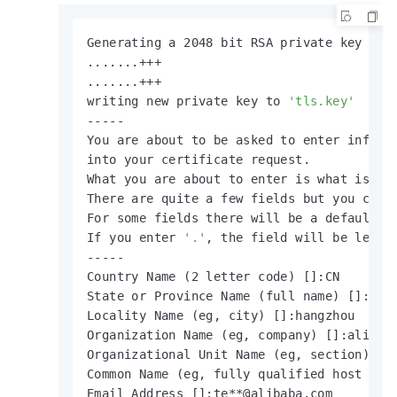
Generating a 2048 bit RSA private key

.......+++

.......+++

writing new private key to 
'tls.key'
-----

You are about to be asked to enter informa
into your certificate request.

What you are about to enter is what is cal
There are quite a few fields but you can l
For some fields there will be a default va
If you enter 
'.'
, the field will be left b
-----

Country Name (2 letter code) []:CN

State or Province Name (full name) []:zhej
Locality Name (eg, city) []:hangzhou

Organization Name (eg, company) []:alibaba
Organizational Unit Name (eg, section) []
Common Name (eg, fully qualified host nam
Email Address []:te**@alibaba.com