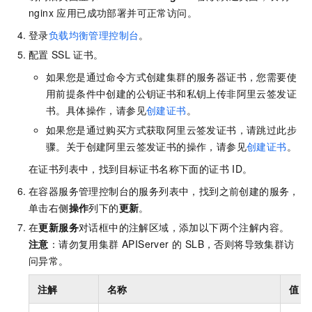
nginx 应用已成功部署并可正常访问。
登录
负载均衡管理控制台
。
配置
SSL
证书。
如果您是通过命令方式创建集群的服务器证书，您需要使
用前提条件中创建的公钥证书和私钥上传非阿里云签发证
书。具体操作，请参见
创建证书
。
如果您是通过购买方式获取阿里云签发证书，请跳过此步
骤。关于创建阿里云签发证书的操作，请参见
创建证书
。
在证书列表中，找到目标证书名称下面的证书
ID。
在容器服务管理控制台的服务列表中，找到之前创建的服务，
单击右侧
操作
列下的
更新
。
在
更新服务
对话框中的注解区域，添加以下两个注解内容。
注意
：请勿复用集群 APIServer 的 SLB，否则将导致集群访
问异常。
注解
名称
值