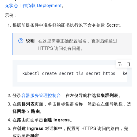
无状态工作负载
Deployment
。
示例：
根据前提条件中准备好的证书执行以下命令创建
Secret。
说明
在这里需要正确配置域名，否则后续通过
HTTPS
访问会有问题。
kubectl create secret tls secret-https --key t
登录
容器服务管理控制台
，在左侧导航栏选择
集群列表
。
在
集群列表
页面，单击目标集群名称，然后在左侧导航栏，选
择
网络
>
路由
。
在
路由
页面单击
创建 Ingress
。
在
创建 Ingress
对话框中，配置可
HTTPS
访问的路由，完
成后单击
确定
。