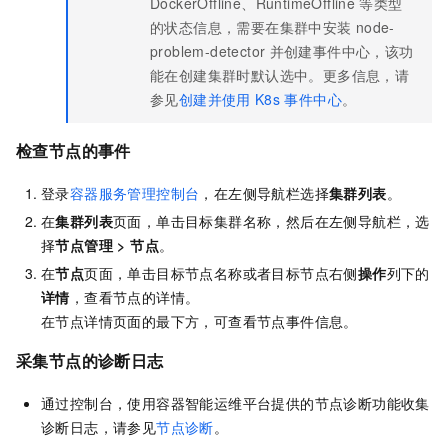
DockerOffline、RuntimeOffline
等类型
的状态信息，需要在集群中安装
node-
problem-detector
并创建事件中心，该功
能在创建集群时默认选中。更多信息，请
参见
创建并使用
K8s
事件中心
。
检查节点的事件
登录
容器服务管理控制台
，在左侧导航栏选择
集群列表
。
在
集群列表
页面，单击目标集群名称，然后在左侧导航栏，选
择
节点管理
>
节点
。
在
节点
页面，单击目标节点名称或者目标节点右侧
操作
列下的
详情
，查看节点的详情。
在节点详情页面的最下方，可查看节点事件信息。
采集节点的诊断日志
通过控制台，使用
容器智能运维平台
提供的节点诊断功能收集
诊断日志，请参见
节点诊断
。