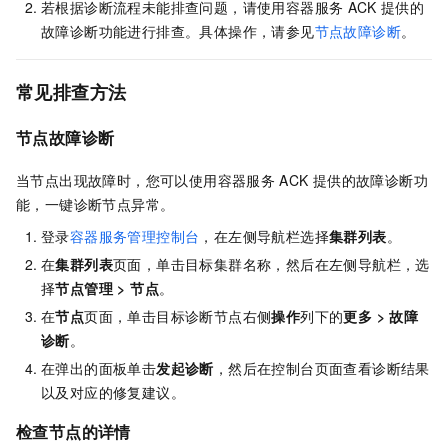
若根据诊断流程未能排查问题，请使用容器服务
ACK
提供的
故障诊断功能进行排查。具体操作，请参见
节点故障诊断
。
常见排查方法
节点故障诊断
当节点出现故障时，您可以使用容器服务
ACK
提供的故障诊断功
能，一键诊断节点异常。
登录
容器服务管理控制台
，在左侧导航栏选择
集群列表
。
在
集群列表
页面，单击目标集群名称，然后在左侧导航栏，选
择
节点管理
>
节点
。
在
节点
页面，单击目标诊断节点右侧
操作
列下的
更多
>
故障
诊断
。
在弹出的面板单击
发起诊断
，然后在控制台页面查看诊断结果
以及对应的修复建议。
检查节点的详情