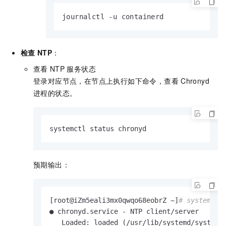
journalctl -u containerd
检查
NTP
：
查看
NTP
服务状态
登录对应节点，在节点上执行如下命令，查看
Chronyd
进程的状态。
systemctl status chronyd
预期输出：
[root@iZm5eali3mx0qwqo68eobrZ ~]
# systemctl
● chronyd.service - NTP client/server

   Loaded: loaded (/usr/lib/systemd/system/c