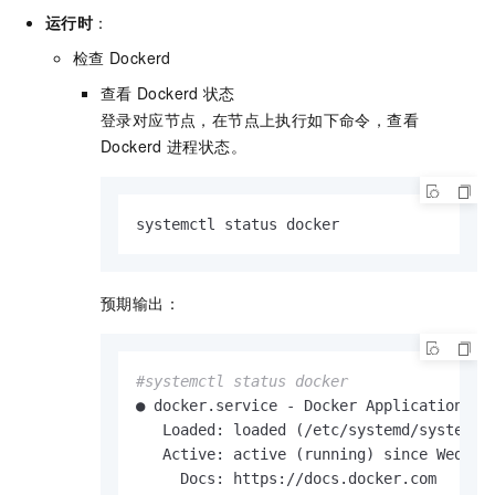
运行时
：
检查
Dockerd
查看
Dockerd
状态
登录对应节点，在节点上执行如下命令，查看
Dockerd
进程状态。
systemctl status docker
预期输出：
#systemctl status docker
● docker.service - Docker Application Con
   Loaded: loaded (/etc/systemd/system/do
   Active: active (running) since Wed 202
     Docs: https://docs.docker.com
