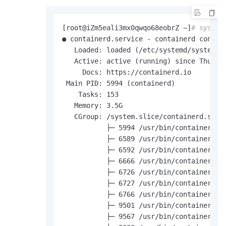
[root@iZm5eali3mx0qwqo68eobrZ ~]
# system
● containerd.service - containerd contain
   Loaded: loaded (/etc/systemd/system/co
   Active: active (running) since Thu 202
     Docs: https://containerd.io

 Main PID: 5994 (containerd)

    Tasks: 153

   Memory: 3.5G

   CGroup: /system.slice/containerd.servi
           ├─ 5994 /usr/bin/containerd

           ├─ 6589 /usr/bin/containerd-s
           ├─ 6592 /usr/bin/containerd-s
           ├─ 6666 /usr/bin/containerd-s
           ├─ 6726 /usr/bin/containerd-s
           ├─ 6727 /usr/bin/containerd-s
           ├─ 6766 /usr/bin/containerd-s
           ├─ 9501 /usr/bin/containerd-s
           ├─ 9567 /usr/bin/containerd-s