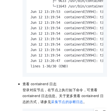
           ├─ 9633 /usr/bin/containerd-s
           └─11643 /usr/bin/containerd-s
Jun 12 13:19:53  containerd[5994]: time=
Jun 12 13:19:54  containerd[5994]: time=
Jun 12 13:19:54  containerd[5994]: time=
Jun 12 13:19:54  containerd[5994]: time=
Jun 12 13:19:54  containerd[5994]: time=
Jun 12 13:19:54  containerd[5994]: time=
Jun 12 13:19:54  containerd[5994]: time=
Jun 12 13:19:54  containerd[5994]: time=
Jun 12 13:19:54  containerd[5994]: time=
Jun 12 13:20:47  containerd[5994]: time=
lines 1-30/30 (END)
查看
containerd
日志
登录对应节点，在节点上执行如下命令，可查看
containerd
日志信息。关于更多查看
containerd
日
志的方式，请参见
采集节点的诊断日志
。