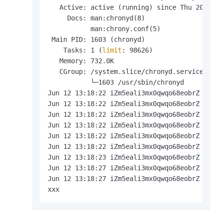
   Active: active (running) since Thu 2025-0
     Docs: man:chronyd(8)

           man:chrony.conf(5)

 Main PID: 1603 (chronyd)

    Tasks: 1 (
limit
: 98626)

   Memory: 732.0K

   CGroup: /system.slice/chronyd.service

           └─1603 /usr/sbin/chronyd

Jun 12 13:18:22 iZm5eali3mx0qwqo68eobrZ syst
Jun 12 13:18:22 iZm5eali3mx0qwqo68eobrZ syst
Jun 12 13:18:22 iZm5eali3mx0qwqo68eobrZ syst
Jun 12 13:18:22 iZm5eali3mx0qwqo68eobrZ chr
Jun 12 13:18:22 iZm5eali3mx0qwqo68eobrZ chr
Jun 12 13:18:22 iZm5eali3mx0qwqo68eobrZ syst
Jun 12 13:18:23 iZm5eali3mx0qwqo68eobrZ chro
Jun 12 13:18:27 iZm5eali3mx0qwqo68eobrZ chr
Jun 12 13:18:27 iZm5eali3mx0qwqo68eobrZ chro
xxx