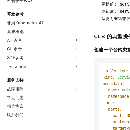
容器安全FAQ
更新前：
serv
更新后：
serv
开发参考
系统将继续兼
使用Kubernetes API
集成概览
CLB
的典型操
API参考
CLI参考
创建一个公网类
SDK参考
Terraform
apiVersion:
kind:
Servi
服务支持
metadata:
故障排除
name:
ngi
namespace
常见问题
spec:
相关协议
ports:
联系我们
-
port:
8
protoco
targetP