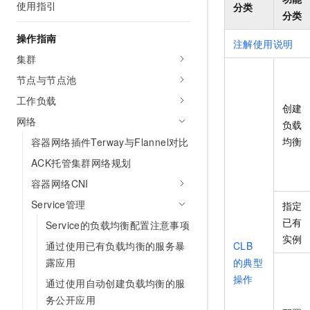
使用指引
分类
AI 产品 免费试用
网络
安全
云开发大赛
分类
Tableau 订阅
1亿+ 大模型 tokens 和 
操作指南
可观测
入门学习赛
中间件
注解使用说明
AI空中课堂在线直播课
140+云产品 免费试用
集群
上云与迁云
产品新客免费试用，最长1
数据库
节点与节点池
生态解决方案
企业出海
大模型ACA认证体验
工作负载
大数据计算
创建
助力企业全员 AI 认知与能
行业生态解决方案
网络
政企业务
负载
媒体服务
开发者生态解决方案
均衡
容器网络插件Terway与Flannel对比
企业服务与云通信
ACK托管集群网络规划
AI 开发和 AI 应用解决
容器网络CNI
域名与网站
Service管理
指定
终端用户计算
已有
Service的负载均衡配置注意事项
实例
Serverless
通过使用已有负载均衡的服务暴
CLB
露应用
的典型
开发工具
操作
通过使用自动创建负载均衡的服
迁移与运维管理
务公开应用