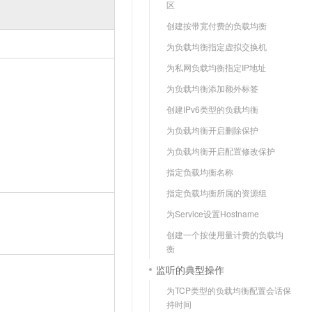
区
云聚AI 严选权益
SSL 证书
创建按带宽付费的负载均衡
，一键激活高效办公新体验
精选AI产品，从模型到应用全链提效
堡垒机
为负载均衡指定虚拟交换机
AI 用量加速计划
防火墙
为私网负载均衡指定IP地址
、识别商机，让客服更高效、服务更出色。
新老同享，达量后返
为负载均衡添加额外标签
主机安全
创建IPv6类型的负载均衡
AI 应用及服务市场
为负载均衡开启删除保护
为负载均衡开启配置修改保护
AI 应用
指定负载均衡名称
大模型
指定负载均衡所属的资源组
自然语言处理
为Service设置Hostname
数据标注
创建一个按使用量计费的负载均
衡
机器学习
监听的典型操作
为TCP类型的负载均衡配置会话保
持时间