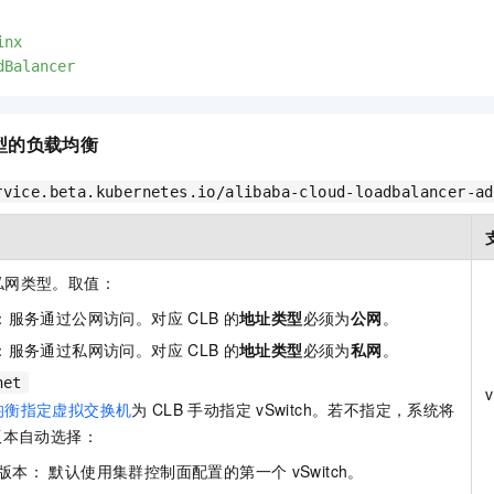
inx
dBalancer
型的负载均衡
rvice.beta.kubernetes.io/alibaba-cloud-loadbalancer-ad
私网类型。取值：
：服务通过公网访问。对应
CLB
的
地址类型
必须为
公网
。
：服务通过私网访问。对应
CLB
的
地址类型
必须为
私网
。
net
v
均衡指定虚拟交换机
为
CLB
手动指定
vSwitch。若不指定，系统将
版本自动选择：
版本： 默认使用集群控制面配置的第一个
vSwitch。