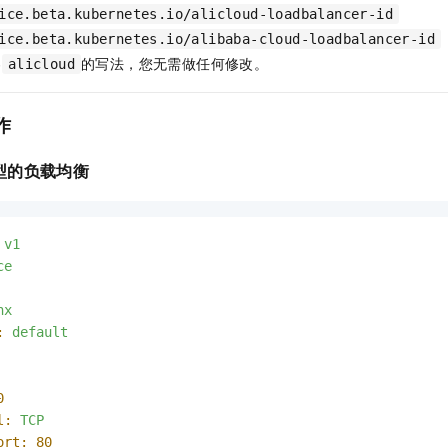
ice.beta.kubernetes.io/alicloud-loadbalancer-id
ice.beta.kubernetes.io/alibaba-cloud-loadbalancer-id
容
的写法，您无需做任何修改。
alicloud
作
型的负载均衡
v1
ce
nx
:
default
0
l:
TCP
ort:
80