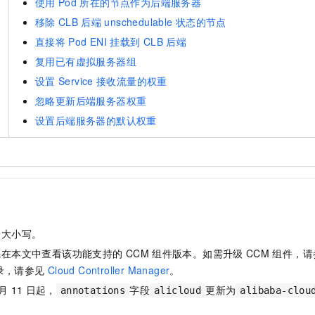
使用
Pod
所在的节点作为后端服务器
移除
CLB
后端
unschedulable
状态的节点
直接将
Pod ENI
挂载到
CLB
后端
复用已有虚拟服务器组
设置
Service
接收流量的权重
忽略更新后端服务器权重
设置后端服务器的默认权重
分大小写。
先在本文中查看该功能支持的
CCM
组件版本。如需升级
CCM
组件，请
录，请参见
Cloud Controller Manager
。
月
11
日起，
字段
更新为
annotations
alicloud
alibaba-clou