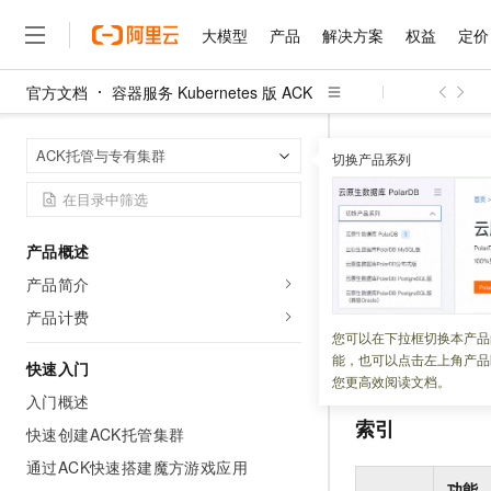
大模型
产品
解决方案
权益
定价
官方文档
容器服务 Kubernetes 版 ACK
大模型
产品
解决方案
权益
定价
云市场
伙伴
服务
了解阿里云
精选产品
精选解决方案
普惠上云
产品定价
精选商城
成为销售伙伴
售前咨询
为什么选择阿里云
容器服务 Kuber
首页
ACK托管与专有集群
了解云产品的定价详情
切换产品系列
通过Annotatio
大模型服务平台百炼
睿译宝，AI翻译排版一
普惠上云 官方力荐
分销伙伴
在线服务
网站建设
什么是云计算
大
大模型服务与应用平台
上传文档即自动完成翻译和
云服务器38元/年起，超
咨询伙伴
多端小程序
技术领先
通过Anno
云上成本管理
售后服务
千问大模型
GLM-5.2：长任务时代
官方推荐返现计划
大模型
精选产品
精选解决方案
Salesforce 国际版订阅
稳定可靠
产品概述
管理和优化成本
多元化、高性能、安全可靠
推荐新用户得奖励，单订单
销售伙伴合作计划
自助服务
产品简介
更新时间：
2026-04-27
友盟天域
安全合规
人工智能与机器学习
AI
无影云电脑
Hermes Agent，打造
云工开物
无影生态合作计划
在线服务
产品计费
观测云
分析师报告
随时随地安全接入的云上超
自主进化，持久记忆，越用
高校专属算力普惠，学生认
计算
互联网应用开发
为实现丰富的负载
您可以在下拉框切换本产品
Salesforce On Alibaba C
工单服务
能，也可以点击左上角产品
组这三种资源维度
Tuya 物联网平台阿里云
研究报告与白皮书
快速入门
云解析DNS
快速拥有专属 OpenClaw
Consulting Partner 合
大数据
容器
您更高效阅读文档。
免费试用
短信专区
入门概述
蓝凌 OA
AI 大模型销售与服务生
现代化应用
存储
索引
天池大赛
快速创建ACK托管集群
云原生大数据计算服务 Max
解决方案免费试用 新老
电子合同
面向分析的企业级SaaS模
最高领取价值200元试用
通过ACK快速搭建魔方游戏应用
安全
网络与CDN
AI 算法大赛
畅捷通
功能