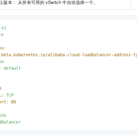
上版本： 从所有可用的
vSwitch
中自动选择一个。
v1
ce
ns:
.beta.kubernetes.io/alibaba-cloud-loadbalancer-address-t
nx
:
default
0
l:
TCP
ort:
80
inx
dBalancer