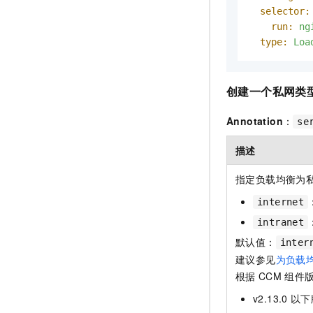
selector:
run:
ng
type:
Loa
创建一个私网类
Annotation
：
se
描述
指定负载均衡为
internet
intranet
默认值：
inter
建议参见
为负载
根据
CCM
组件
v2.13.0
以下