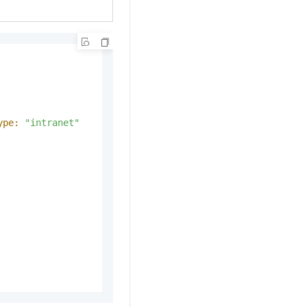
ype:
"intranet"