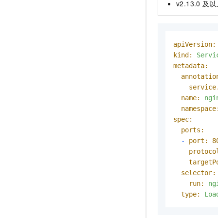
v2.13.0
及以
apiVersion:
kind:
Servi
metadata:
annotatio
service
name:
ngi
namespace
spec:
ports:
-
port:
8
protoco
targetP
selector:
run:
ng
type:
Loa