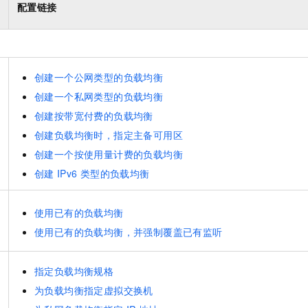
服务生态伙伴
云工开物
配置链接
企业应用
Night Plan 支持 Qwen 3.8-Max
AI 办公
NEW
Red Hat
30+ 款产品免费体验
夜间 5 折，Qwen/Meoo/TokenPlan 客户专享
AI智能应用
科研合作
ERP
堂（旗舰版）
SUSE
智能客服
CRM
2个月
自动承接线索
创建一个公网类型的负载均衡
建站小程序
OA 办公系统
创建一个私网类型的负载均衡
力提升
财税管理
模板建站
创建按带宽付费的负载均衡
创建负载均衡时，指定主备可用区
400电话
定制建站
创建一个按使用量计费的负载均衡
方案
广告营销
模板小程序
创建
IPv6
类型的负载均衡
定制小程序
使用已有的负载均衡
APP 开发
使用已有的负载均衡，并强制覆盖已有监听
建站系统
指定负载均衡规格
为负载均衡指定虚拟交换机