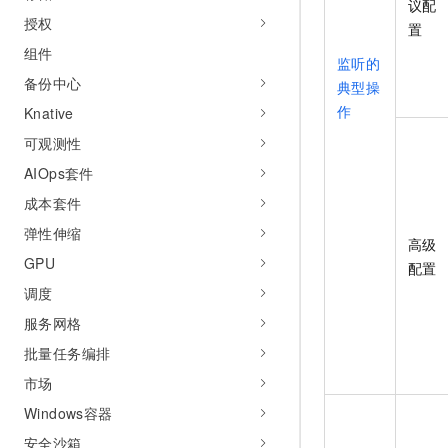
议配
授权
置
组件
监听的
备份中心
典型操
作
Knative
可观测性
AIOps套件
成本套件
弹性伸缩
高级
GPU
配置
调度
服务网格
批量任务编排
市场
Windows容器
安全沙箱