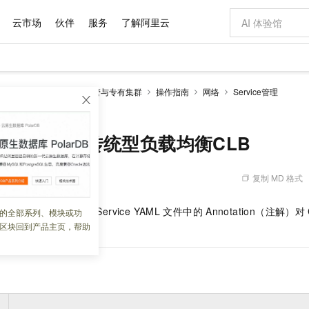
云市场
伙伴
服务
了解阿里云
AI 特惠
数据与 API
成为产品伙伴
企业增值服务
最佳实践
价格计算器
AI 场景体
基础软件
产品伙伴合
阿里云认证
市场活动
配置报价
netes 版 ACK
ACK托管与专有集群
操作指南
网络
Service管理
自助选配和估算价格
n配置传统型负载均衡CLB
步到位
域名与网站
智启 AI 普惠权益
产品生态集成认证中心
企业支持计划
云上春晚
Qwen Audio：打造专属 AI 语音助手
云服务器 EC
一句话生成原生
AI Coding
阿里云Maa
2026 阿里云
数据集
Windows
大模型认证
模型
NEW
NEW
格式还原
值低价云产品抢先购
提供智能易用的域名与建站服务
至高享 1亿+免费 tokens，加速 Al 应用落地
Qwen-Audio-3.0-Realtime 端到端实时语音角色扮演
安全可靠、弹
输入一句话想法,
智能编程，一键
产品生态伙伴
专家技术服务
云上奥运之旅
弹性计算合作
阿里云中企出
手机三要素
宝塔 Linux
全部认证
tation配置传统型负载均衡CLB
价格优势
开源旗舰模型
对象存储 OSS
即刻拥有 DeepSeek-V4-Pro
阿里云 OPC 创新助力计划
云数据库 RD
一键部署幻兽
AI 电商营销
产品生态伙伴工作台
企业增值服务台
云栖战略参考
云存储合作计
云栖大会
身份实名认证
CentOS
训练营
推动算力普惠，释放技术红利
的大模型服务
最高返9万
真正可用的 1M 上下文,一次完成代码全链路开发
轻松解锁专属 DeepSeek-V4-Pro
至高百万元 Token 补贴，加速一人公司成长
稳定、安全、高性价比、高性能的云存储服务
一键购买专属
从图文生成到
复制 MD 格式
 05:41:45
云上的中国
数据库合作计
活动全景
短信
Docker
自进化智能体
人工智能平台 PAI
5 分钟轻松部署专属 QwenPaw
Token Plan 模型订阅计划
Qoder
高效搭建 AI
AI 广告创作
企业成长
大模型
NEW
HOT
信息公告
看见新力量
云网络合作计
OCR 文字识别
JAVA
级电脑
越聪明
证享300元代金券
一站式AI开发、训练和推理服务
Qwen3.8-Max 首发尝鲜，限时加量 10 倍，夜间低至2折
从聊天伙伴进化为能主动干活的本地数字员工
面向真实软件
图文、视频一
均衡功能，您可以通过
Service YAML
文件中的
Annotation（注解）对
的全部系列、模块或功
魔搭 Mode
loud
服务实践
官网公告
区块回到产品主页，帮助
进行配置操作。
金融模力时刻
Salesforce O
版
发票查验
全能环境
Qoder CN
Claude Code + GStack 打造工程团队
千问办公，限时限量积分加倍
云原生数据库 P
低代码高效构
AI 建站
NEW
作计划
计划
创新中心
魔搭 ModelSc
健康状态
让AI从“聊天伙伴”进化为能干活的“数字员工”
覆盖公网/内网、递归/权威、移动APP等全场景解析服务
安装技能 GStack，拥有专属 AI 工程团队
你的AI工作搭子，覆盖日常办公高频场景
基于千问大模型等，支持代码智能生成、研发智能问答
0 代码专业建
客户案例
天气预报查询
操作系统
态合作计划
Compute
同享
容器服务 Kubernetes 版 ACK
万小智 AI 建站低至 15元/月
云防火墙
AI 短剧/漫剧
快递物流查询
WordPress
成为服务伙
高校合作
式云数据仓库
点，立即开启云上创新
提供一站式管理容器应用的 K8s 服务
送.CN域名，送备案服务码
云原生的云上
AI助力短剧
Ubuntu