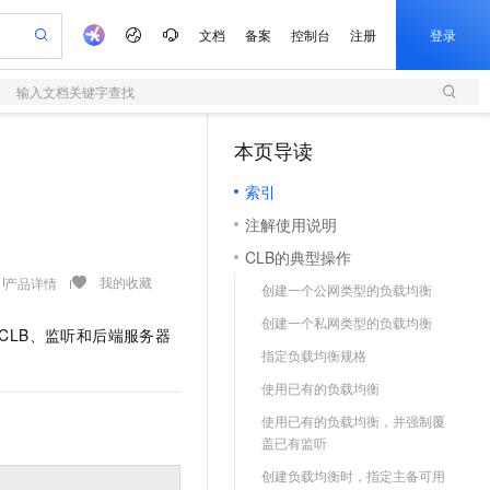
文档
备案
控制台
注册
登录
输入文档关键字查找
验
作计划
器
AI 活动
专业服务
服务伙伴合作计划
开发者社区
加入我们
阿里云 OPC 创新助力计划
本页导读
（1）
一站式生成采购清单，支持单品或批量购买
S
可编辑精美 PPT 文稿
S产品伙伴计划（繁花）
峰会
轻量应用服务器
Agency Agents：拥有专属领域专家
AI 生产力先锋
Al MaaS 服务伙伴赋能合作
域名
博文
Careers
至高可申请百万元
索引
性可伸缩的云计算服务
 轻松生成专业的 PPT
开启高性价比 AI 编程新体验
先锋实践拓展 AI 生产力的边界
快速构建应用程序和网站，即刻迈出上云第一步
多领域专家智能体,一键组建 AI 虚拟交付团队
Token 补贴，五大权
计划
海大会
伙伴信用分合作计划
商标
问答
社会招聘
注解使用说明
益加速 OPC 成功
S
帕鲁游戏服务器
数字证书管理服务（原SSL证书）
HappyHorse 打造一站式影视创作平台
飞天发布时刻
HOT
划
备案
电子书
校园招聘
CLB的典型操作
联机服务器，轻松开启游戏
视频创作，一键激活电商全链路生产力
全托管，含MySQL、PostgreSQL、SQL Server、MariaDB多引擎
实现全站HTTPS，呈现可信的WEB访问
所见，即是所愿
可视化编排打通从文字构思到成片全链路闭环
更多支持
我的收藏
产品详情
划
公司注册
镜像站
创建一个公网类型的负载均衡
 智能体与工作流应用
短信服务
漫剧工坊：一站式动画创作平台
AI 实训营
合作伙伴培训与认证
创建一个私网类型的负载均衡
划
上云迁移
的智能体编程平台
站生成，高效打造优质广告素材
通过阿里云百炼高效搭建AI应用,助力高效开发
快速生产连贯的高质量长漫剧
从基础到进阶，Agent 创客手把手教你
国内短信简单易用，安全可靠，秒级触达，全球覆盖200+国家和地区。
CLB、监听和后端服务器
lScope
我要反馈
查询合作伙伴
指定负载均衡规格
n Alibaba Cloud ISV 合作
代维服务
olarDB
建企业门户网站
大数据开发治理平台 DataWorks
10 分钟搭建微信、支付宝小程序
使用已有的负载均衡
创新加速
ope
登录合作伙伴管理后台
我要建议
站，无忧落地极速上线
以可视化方式快速构建移动和 PC 门户网站
100%兼容MySQL、PostgreSQL，兼容Oracle，支持集中和分布式
高效部署网站，快速应用到小程序
Data Agent 驱动的一站式 Data+AI 开发治理平台
使用已有的负载均衡，并强制覆
安全
我要投诉
上云场景组合购
盖已有监听
伴
边界网络安全防护产品
漫剧创作，剧本、分镜、视频高效生成
覆盖90%+业务场景，专享组合折扣价
VPN
创建负载均衡时，指定主备可用