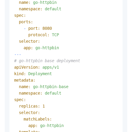
name:
go-httpbin
namespace:
default
spec:
ports:
-
port:
8080
protocol:
TCP
selector:
app:
go-httpbin
---
# go-httpbin base deployment
apiVersion:
apps/v1
kind:
Deployment
metadata:
name:
go-httpbin-base
namespace:
default
spec:
replicas:
1
selector:
matchLabels:
app:
go-httpbin
template: