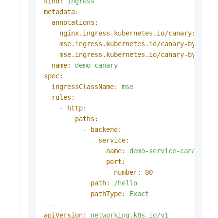
kind:
Ingress
metadata:
annotations:
nginx.ingress.kubernetes.io/canary:
"tru
mse.ingress.kubernetes.io/canary-by-quer
mse.ingress.kubernetes.io/canary-by-quer
name:
demo-canary
spec:
ingressClassName:
mse
rules:
-
http:
paths:
-
backend:
service:
name:
demo-service-canary
port:
number:
80
path:
/hello
pathType:
Exact
---
apiVersion:
networking.k8s.io/v1