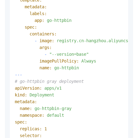
metadata:
labels:
app:
go-httpbin
spec:
containers:
-
image:
registry.cn-hangzhou.aliyuncs.com
args:
-
"--version=base"
imagePullPolicy:
Always
name:
go-httpbin
---
# go-httpbin gray deployment
apiVersion:
apps/v1
kind:
Deployment
metadata:
name:
go-httpbin-gray
namespace:
default
spec:
replicas:
1
selector: