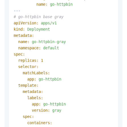
name:
go-httpbin
---
# go-httpbin base gray
apiVersion:
apps/v1
kind:
Deployment
metadata:
name:
go-httpbin-gray
namespace:
default
spec:
replicas:
1
selector:
matchLabels:
app:
go-httpbin
template:
metadata:
labels:
app:
go-httpbin
version:
gray
spec:
containers: