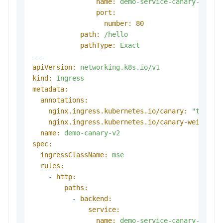
name:
demo-service-canary-v1
port:
number:
80
path:
/hello
pathType:
Exact
---
apiVersion:
networking.k8s.io/v1
kind:
Ingress
metadata:
annotations:
nginx.ingress.kubernetes.io/canary:
"true"
nginx.ingress.kubernetes.io/canary-weight:
name:
demo-canary-v2
spec:
ingressClassName:
mse
rules:
-
http:
paths:
-
backend:
service:
name:
demo-service-canary-v2