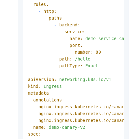
rules:
-
http:
paths:
-
backend:
service:
name:
demo-service-canary-
port:
number:
80
path:
/hello
pathType:
Exact
---
apiVersion:
networking.k8s.io/v1
kind:
Ingress
metadata:
annotations:
nginx.ingress.kubernetes.io/canary:
"t
nginx.ingress.kubernetes.io/canary-by-
nginx.ingress.kubernetes.io/canary-by-
name:
demo-canary-v2
spec: