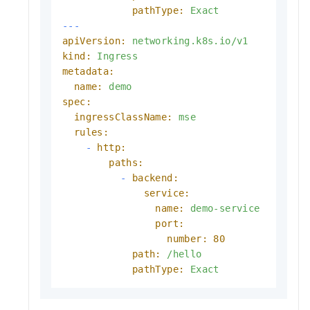
pathType:
Exact
---
apiVersion:
networking.k8s.io/v1
kind:
Ingress
metadata:
name:
demo
spec:
ingressClassName:
mse
rules:
-
http:
paths:
-
backend:
service:
name:
demo-service
port:
number:
80
path:
/hello
pathType:
Exact