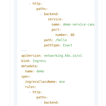
-
http:
paths:
-
backend:
service:
name:
demo-service-canary
port:
number:
80
path:
/hello
pathType:
Exact
---
apiVersion:
networking.k8s.io/v1
kind:
Ingress
metadata:
name:
demo
spec:
ingressClassName:
mse
rules:
-
http:
paths:
-
backend: