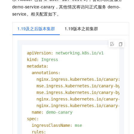
demo-service-canary，其他情况将访问正式服务
demo-
service。相关配置如下。
1.19及之后版本集群
1.19版本之前集群
apiVersion:
networking.k8s.io/v1
kind:
Ingress
metadata:
annotations:
nginx.ingress.kubernetes.io/canary:
"tru
mse.ingress.kubernetes.io/canary-by-quer
mse.ingress.kubernetes.io/canary-by-quer
nginx.ingress.kubernetes.io/canary-by-he
nginx.ingress.kubernetes.io/canary-by-he
name:
demo-canary
spec:
ingressClassName:
mse
rules: