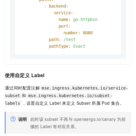
-
backend:
service:
name:
go-httpbin
port:
number:
8080
path:
/test
pathType:
Exact
使用自定义
Label
通过同时配置注解
mse.ingress.kubernetes.io/service-
和
subset
mse.ingress.kubernetes.io/subset-
，设置自定义
Label
来定义
Subset
所属
Pod
集合。
labels
说明
此时该
subset
不再与
opensergo.io/canary
为前
缀的
Label
有对应关系。