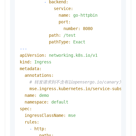
-
backend:
service:
name:
go-httpbin
port:
number:
8080
path:
/test
pathType:
Exact
---
apiVersion:
networking.k8s.io/v1
kind:
Ingress
metadata:
annotations:
# 转发请求到不含有以opensergo.io/canary为前缀的
mse.ingress.kubernetes.io/service-subset:
"
name:
demo
namespace:
default
spec:
ingressClassName:
mse
rules:
-
http:
paths: