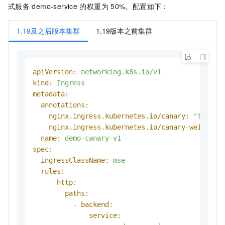
式服务
demo-service
的权重为
50%。配置如下：
1.19及之后版本集群
1.19版本之前集群
apiVersion:
networking.k8s.io/v1
kind:
Ingress
metadata:
annotations:
nginx.ingress.kubernetes.io/canary:
"true"
nginx.ingress.kubernetes.io/canary-weight:
name:
demo-canary-v1
spec:
ingressClassName:
mse
rules:
-
http:
paths:
-
backend:
service: