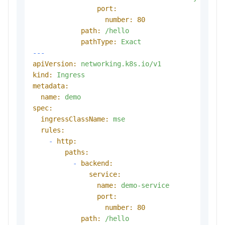
port:
number:
80
path:
/hello
pathType:
Exact
---
apiVersion:
networking.k8s.io/v1
kind:
Ingress
metadata:
name:
demo
spec:
ingressClassName:
mse
rules:
-
http:
paths:
-
backend:
service:
name:
demo-service
port:
number:
80
path:
/hello