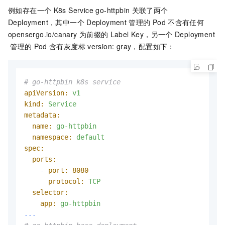
例如存在一个
K8s Service go-httpbin
关联了两个
Deployment，其中一个
Deployment
管理的
Pod
不含有任何
opensergo.io/canary
为前缀的
Label Key，另一个
Deployment
管理的
Pod
含有灰度标
version: gray，配置如下：
# go-httpbin k8s service
apiVersion:
v1
kind:
Service
metadata:
name:
go-httpbin
namespace:
default
spec:
ports:
-
port:
8080
protocol:
TCP
selector:
app:
go-httpbin
---