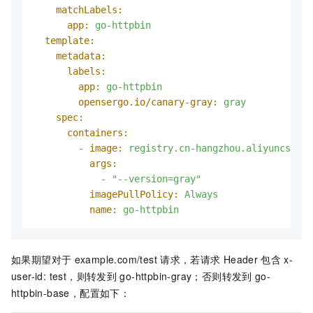
matchLabels:
app:
go-httpbin
template:
metadata:
labels:
app:
go-httpbin
opensergo.io/canary-gray:
gray
spec:
containers:
-
image:
registry.cn-hangzhou.aliyuncs.com
args:
-
"--version=gray"
imagePullPolicy:
Always
name:
go-httpbin
如果期望对于
example.com/test
请求，若请求
Header
包含
x-
user-id: test，则转发到
go-httpbin-gray；否则转发到
go-
httpbin-base，配置如下：