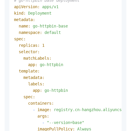
# go-httpbin base deployment
apiVersion:
apps/v1
kind:
Deployment
metadata:
name:
go-httpbin-base
namespace:
default
spec:
replicas:
1
selector:
matchLabels:
app:
go-httpbin
template:
metadata:
labels:
app:
go-httpbin
spec:
containers:
-
image:
registry.cn-hangzhou.aliyuncs.com
args:
-
"--version=base"
imagePullPolicy:
Always