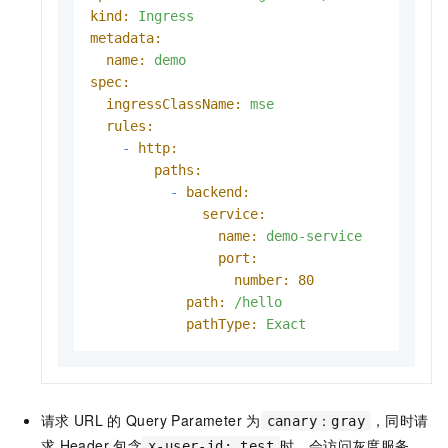
kind:
Ingress
metadata:
name:
demo
spec:
ingressClassName:
mse
rules:
-
http:
paths:
-
backend:
service:
name:
demo-service
port:
number:
80
path:
/hello
pathType:
Exact
请求
URL
的
Query Parameter
为
，同时请
canary：gray
求
Header
包含
时，会访问灰度服务
x-user-id: test