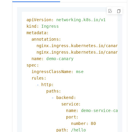
apiVersion:
networking.k8s.io/v1
kind:
Ingress
metadata:
annotations:
nginx.ingress.kubernetes.io/canary:
"t
nginx.ingress.kubernetes.io/canary-by-
name:
demo-canary
spec:
ingressClassName:
mse
rules:
-
http:
paths:
-
backend:
service:
name:
demo-service-canary
port:
number:
80
path:
/hello