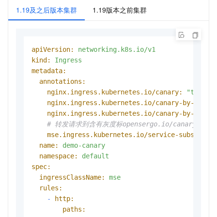
1.19及之后版本集群
1.19版本之前集群
apiVersion:
networking.k8s.io/v1
kind:
Ingress
metadata:
annotations:
nginx.ingress.kubernetes.io/canary:
"true"
nginx.ingress.kubernetes.io/canary-by-heade
nginx.ingress.kubernetes.io/canary-by-heade
# 转发请求到含有灰度标opensergo.io/canary-gray
mse.ingress.kubernetes.io/service-subset:
g
name:
demo-canary
namespace:
default
spec:
ingressClassName:
mse
rules:
-
http:
paths: