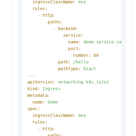
ingressClassName:
mse
rules:
-
http:
paths:
-
backend:
service:
name:
demo-service-canary-
port:
number:
80
path:
/hello
pathType:
Exact
---
apiVersion:
networking.k8s.io/v1
kind:
Ingress
metadata:
name:
demo
spec:
ingressClassName:
mse
rules:
-
http:
paths: