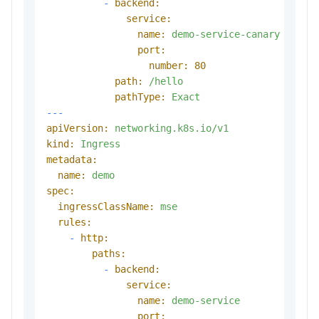
-
backend:
service:
name:
demo-service-canary
port:
number:
80
path:
/hello
pathType:
Exact
---
apiVersion:
networking.k8s.io/v1
kind:
Ingress
metadata:
name:
demo
spec:
ingressClassName:
mse
rules:
-
http:
paths:
-
backend:
service:
name:
demo-service
port: