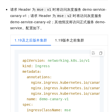
请求
Header
为
时将访问灰度服务
demo-service-
mse：v1
canary-v1；请求
Header
为
时将访问灰度服务
mse：v2
demo-service-canary-v2；其他情况将访问正式服务
demo-
service。配置如下。
1.19及之后版本集群
1.19版本之前集群
apiVersion:
networking.k8s.io/v1
kind:
Ingress
metadata:
annotations:
nginx.ingress.kubernetes.io/canary:
"t
nginx.ingress.kubernetes.io/canary-by-
nginx.ingress.kubernetes.io/canary-by-
name:
demo-canary-v1
spec:
ingressClassName:
mse