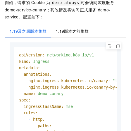
例如，请求的
Cookie
为
时会访问灰度服务
demo=always
demo-service-canary；其他情况将访问正式服务
demo-
service。配置如下：
1.19及之后版本集群
1.19版本之前集群
apiVersion:
networking.k8s.io/v1
kind:
Ingress
metadata:
annotations:
nginx.ingress.kubernetes.io/canary:
"true"
nginx.ingress.kubernetes.io/canary-by-cooki
name:
demo-canary
spec:
ingressClassName:
mse
rules:
-
http:
paths: