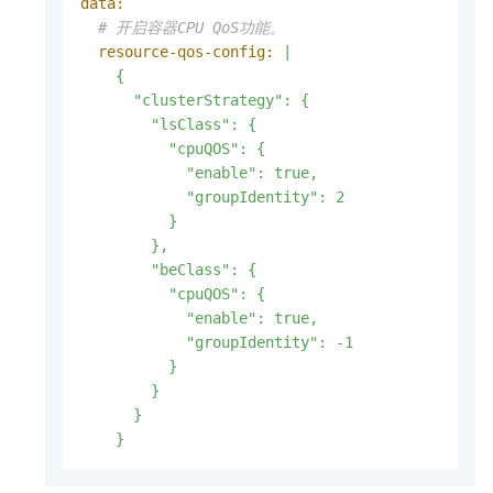
data:
# 开启容器CPU QoS功能。
resource-qos-config:
|

    {

      "clusterStrategy": {

        "lsClass": {

          "cpuQOS": {

            "enable": true,

            "groupIdentity": 2

          }

        },

        "beClass": {

          "cpuQOS": {

            "enable": true,

            "groupIdentity": -1

          }

        }

      }

    }