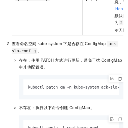
息，请
Identit
默认情况
为
，
2
示关闭
查看命名空间
kube-system
下是否存在
ConfigMap
ack-
。
slo-config
存在：使用
PATCH
方式进行更新，避免干扰
ConfigMap
中其他配置项。
kubectl patch cm -n kube-system ack-slo-con
不存在：执行以下命令创建
ConfigMap。
kubectl apply -f configmap.yaml