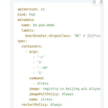
apiVersion:
v1
kind:
Pod
metadata:
name:
be-pod-demo
labels:
koordinator.sh/qosClass:
'BE'
# 指定Pod的Qo
spec:
containers:
-
args:
-
'-c'
-
'1'
-
'--vm'
-
'1'
command:
-
stress
image:
registry-cn-beijing.ack.aliyuncs.
imagePullPolicy:
Always
name:
stress
restartPolicy:
Always