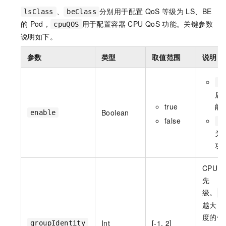
、
分别用于配置
QoS
等级为
LS、BE
lsClass
beClass
的
Pod，
用于配置容器
CPU QoS
功能。关键参数
cpuQOS
说明如下。
参数
类型
取值范围
说明
t
启
true
能
Boolean
enable
false
f
关
功
CPU Gr
先
级。
g
越大，
度的优
Int
[-1, 2]
groupIdentity