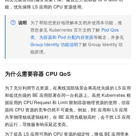
能，优先保障
LS
应用的
CPU
资源使用。
说明
为了帮助您更好地理解本文档并使用本功能，推
荐您参见
Kubernetes
官方文档了解
Pod Qos
类
、
为容器和 Pod 分配内存资源
等概念，并参见
Group Identity
功能说明
了解
Group Identity
功
能原理。
为什么需要容器
CPU QoS
为了充分利用节点资源，在离线混部场景会将高优先级的
LS
应用
和低优先级的
BE
应用部署在同一台机器上。虽然
Kubernetes
根
据应用的
CPU Request
和
Limit
限制容器物理资源的使用，但容
器间
CPU
资源的竞争仍然不可避免。例如，BE
应用和
LS
应用
共享物理核或逻辑核时，在
BE
应用负载较高时，会干扰
LS
应用
的运行，导致服务响应延迟变高。
为了提高
LS
应用可用的
CPU
资源的稳定性，降低
BE
应用带来