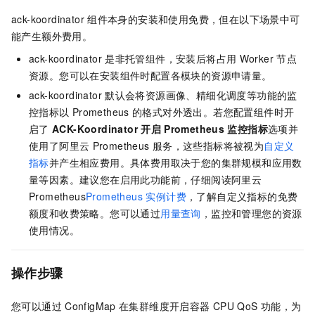
ack-koordinator
组件本身的安装和使用免费，但在以下场景中可
能产生额外费用。
ack-koordinator
是非托管组件，安装后将占用
Worker
节点
资源。您可以在安装组件时配置各模块的资源申请量。
ack-koordinator
默认会将资源画像、精细化调度等功能的监
控指标以
Prometheus
的格式对外透出。若您配置组件时开
启了
ACK-Koordinator
开启
Prometheus
监控指标
选项并
使用了阿里云
Prometheus
服务，这些指标将被视为
自定义
指标
并产生相应费用。具体费用取决于您的集群规模和应用数
量等因素。建议您在启用此功能前，仔细阅读阿里云
Prometheus
Prometheus 实例计费
，了解自定义指标的免费
额度和收费策略。您可以通过
用量查询
，监控和管理您的资源
使用情况。
操作步骤
您可以通过
ConfigMap
在集群维度开启容器
CPU QoS
功能，为