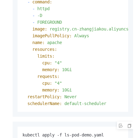
-
command:
-
httpd
-
-D
-
FOREGROUND
image:
registry.cn-zhangjiakou.aliyuncs.co
imagePullPolicy:
Always
name:
apache
resources:
limits:
cpu:
"4"
memory:
10Gi
requests:
cpu:
"4"
memory:
10Gi
restartPolicy:
Never
schedulerName:
default-scheduler
kubectl apply -f ls-pod-demo.yaml