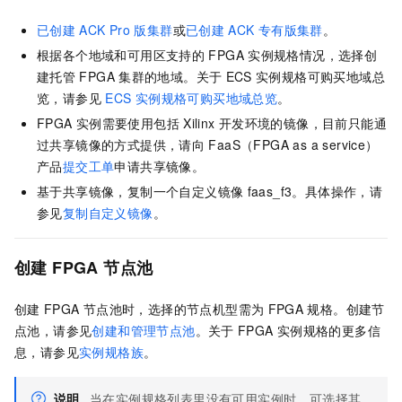
已创建
ACK Pro
版集群
或
已创建
ACK
专有版集群
。
根据各个地域和可用区支持的
FPGA
实例规格情况，选择创
建托管
FPGA
集群的地域。关于
ECS
实例规格可购买地域总
览，请参见
ECS 实例规格可购买地域总览
。
FPGA
实例需要使用包括
Xilinx
开发环境的镜像，目前只能通
过共享镜像的方式提供，请向
FaaS（FPGA as a service）
产品
提交工单
申请共享镜像。
基于共享镜像，复制一个自定义镜像
faas_f3
。具体操作，请
参见
复制自定义镜像
。
创建
FPGA
节点池
创建
FPGA
节点池时，选择的节点机型需为
FPGA
规格。创建节
点池，请参见
创建和管理节点池
。关于
FPGA
实例规格的更多信
息，请参见
实例规格族
。
说明
当在实例规格列表里没有可用实例时，可选择其