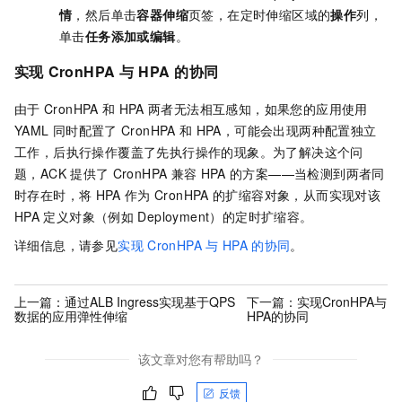
情
，然后单击
容器伸缩
页签，在定时伸缩区域的
操作
列，
单击
任务添加或编辑
。
实现
CronHPA
与
HPA
的协同
由于
CronHPA
和
HPA
两者无法相互感知，如果您的应用使用
YAML
同时配置了
CronHPA
和
HPA，可能会出现两种配置独立
工作，后执行操作覆盖了先执行操作的现象。为了解决这个问
题，ACK
提供了
CronHPA
兼容
HPA
的方案——当检测到两者同
时存在时，将
HPA
作为
CronHPA
的扩缩容对象，从而实现对该
HPA
定义对象（例如
Deployment）的定时扩缩容。
详细信息，请参见
实现
CronHPA
与
HPA
的协同
。
上一篇：
通过ALB Ingress实现基于QPS
下一篇：
实现CronHPA与
数据的应用弹性伸缩
HPA的协同
该文章对您有帮助吗？
反馈