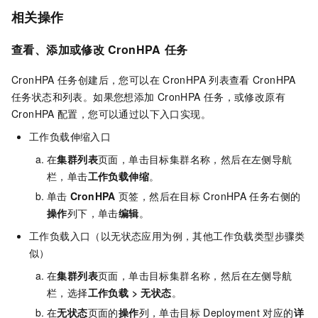
相关操作
查看、添加或修改
CronHPA
任务
CronHPA
任务创建后，您可以在
CronHPA
列表查看
CronHPA
任务状态和列表。如果您想添加
CronHPA
任务，或修改原有
CronHPA
配置，您可以通过以下入口实现。
工作负载伸缩入口
在
集群列表
页面，单击目标集群名称，然后在左侧导航
栏，单击
工作负载伸缩
。
单击
CronHPA
页签，然后在目标
CronHPA
任务右侧的
操作
列下，单击
编辑
。
工作负载入口（以无状态应用为例，其他工作负载类型步骤类
似）
在
集群列表
页面，单击目标集群名称，然后在左侧导航
栏，选择
工作负载
>
无状态
。
在
无状态
页面的
操作
列，单击目标
Deployment
对应的
详