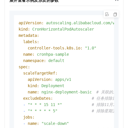
展开查看示例及涉及的参数
apiVersion:
autoscaling.alibabacloud.com/v1beta
kind:
CronHorizontalPodAutoscaler
metadata:
labels:
controller-tools.k8s.io:
"1.0"
name:
cronhpa-sample
namespace:
default
spec:
scaleTargetRef:
apiVersion:
apps/v1
kind:
Deployment
name:
nginx-deployment-basic
# 关联的工作负
excludeDates:
# 任务排除日期（C
-
"* * * 15 11 *"
# 排除11月15日
-
"* * * * * 5"
# 排除星期五
jobs:
-
name:
"scale-down"