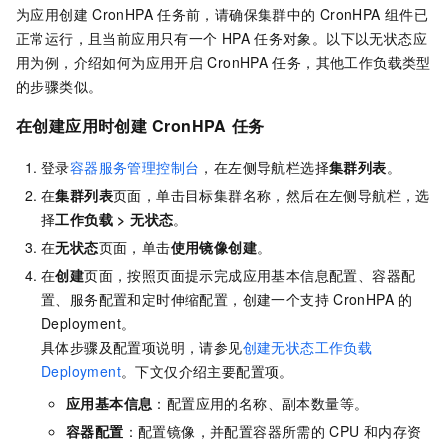
为应用创建
CronHPA
任务前，请确保集群中的
CronHPA
组件已
正常运行，且当前应用只有一个
HPA
任务对象。以下以无状态应
用为例，介绍如何为应用开启
CronHPA
任务，其他工作负载类型
的步骤类似。
在创建应用时创建
CronHPA
任务
登录
容器服务管理控制台
，在左侧导航栏选择
集群列表
。
在
集群列表
页面，单击目标集群名称，然后在左侧导航栏，选
择
工作负载
>
无状态
。
在
无状态
页面，单击
使用镜像创建
。
在
创建
页面，按照页面提示完成应用基本信息配置、容器配
置、服务配置和定时伸缩配置，创建一个支持
CronHPA
的
Deployment。
具体步骤及配置项说明，请参见
创建无状态工作负载
Deployment
。下文仅介绍主要配置项。
应用基本信息
：配置应用的名称、副本数量等。
容器配置
：配置镜像，并配置容器所需的
CPU
和内存资