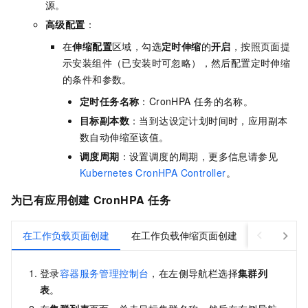
源。
高级配置
：
在
伸缩配置
区域，勾选
定时伸缩
的
开启
，按照页面提
示安装组件（已安装时可忽略），然后配置定时伸缩
的条件和参数。
定时任务名称
：CronHPA
任务的名称。
目标副本数
：当到达设定计划时间时，应用副本
数自动伸缩至该值。
调度周期
：设置调度的周期，更多信息请参见
Kubernetes CronHPA Controller
。
为已有应用创建
CronHPA
任务
在工作负载页面创建
在工作负载伸缩页面创建
通过kubec
登录
容器服务管理控制台
，在左侧导航栏选择
集群列
表
。