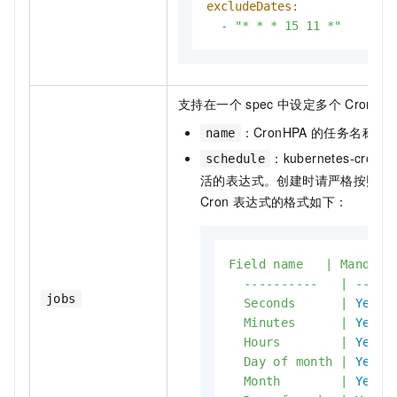
excludeDates:
-
"* * * 15 11 *"
支持在一个
spec
中设定多个
CronHP
：CronHPA
的任务名称。
name
：kubernetes-cronhp
schedule
活的表达式。创建时请严格按照以
Cron
表达式的格式如下：
Field
name
|
Mandato
----------
|
-----
jobs
Seconds
|
Yes
Minutes
|
Yes
Hours
|
Yes
Day
of
month
|
Yes
Month
|
Yes