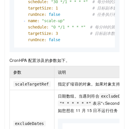
schedule:
"30 */1 * * * *"
# 每分钟的第30秒触发
targetSize:
1
# 目标副本数
runOnce:
false
# 任务执行模式（是
-
name:
"scale-up"
schedule:
"0 */1 * * * *"
# 每分钟的第0秒触发一次
targetSize:
3
# 目标副本数
runOnce:
false
CronHPA
配置涉及的参数如下。
参数
说明
指定扩缩容的对象。如果对象支持
伸缩
scaleTargetRef
日期数组。当遇到符合
excludeDate
表示"<Seconds> <Mi
"* * * * * *"
如您想在
11
月
15
日不运行任务，可
excludeDates