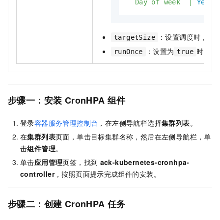
Day
of
week
|
Yes
：设置调度时，扩
targetSize
：设置为
时，任
runOnce
true
步骤一：安装
CronHPA
组件
登录
容器服务管理控制台
，在左侧导航栏选择
集群列表
。
在
集群列表
页面，单击目标集群名称，然后在左侧导航栏，单
击
组件管理
。
单击
应用管理
页签，找到
ack-kubernetes-cronhpa-
controller
，按照页面提示完成组件的安装。
步骤二：创建
CronHPA
任务