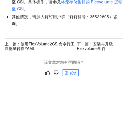
至
CSI。具体操作，请参见
将无存储集群的
Flexvolume
迁移
至
CSI
。
其他情况，请加入钉钉用户群（钉钉群号：35532895）咨
询。
上一篇：
使用FlexVolume2CSI命令行工
下一篇：
安装与升级
具批量转换YAML
Flexvolume组件
该文章对您有帮助吗？
反馈