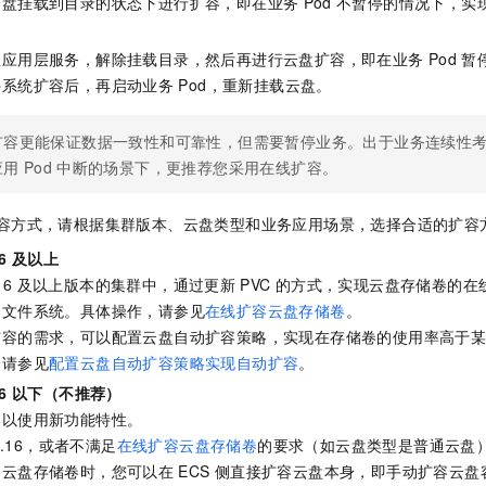
云盘挂载到目录的状态下进行扩容，即在业务
Pod
不暂停的情况下，实
服务生态伙伴
视觉 Coding、空间感知、多模态思考等全面升级
1M上下文，专为长程任务能力而生
云工开物
企业应用
Night Plan 支持 Qwen 3.8-Max
AI 办公
NEW
Red Hat
30+ 款产品免费体验
夜间 5 折，Qwen/Meoo/TokenPlan 客户专享
AI智能应用
科研合作
止应用层服务，解除挂载目录，然后再进行云盘扩容，即在业务
Pod
暂
ERP
堂（旗舰版）
SUSE
智能客服
件系统扩容后，再启动业务
Pod，重新挂载云盘。
AI 应用构建
大模型原生
CRM
2个月
自动承接线索
建站小程序
Qoder
大模型服务平台百炼-应用模版
OA 办公系统
扩容更能保证数据一致性和可靠性，但需要暂停业务。出于业务连续性
HOT
NEW
面向真实软件
个人版上线、团队版降价；千问3.8-Max首发发尝鲜
丰富多元化的应用模版和解决方案
应用
Pod
中断的场景下，更推荐您采用在线扩容。
力提升
财税管理
模板建站
万有无界
大模型服务平台百炼-智能体
400电话
定制建站
容方式，请根据集群版本、云盘类型和业务应用场景，选择合适的扩容
的模型效果
灵活可视化地构建企业级 Agent
方案
广告营销
模板小程序
6
及以上
秒悟
人工智能平台 PAI
16
及以上版本的集群中，通过更新
PVC
的方式，实现云盘存储卷的在
定制小程序
云端极速 AI 
新一代 AI 视频生成模型，深度适配广告营销等场景
AI Native 的算法工程平台，一站式完成建模、训练、推理服务部署
和文件系统。具体操作，请参见
在线扩容云盘存储卷
。
APP 开发
扩容的需求，可以配置云盘自动扩容策略，实现在存储卷的使用率高于
，请参见
配置云盘自动扩容策略实现自动扩容
。
建站系统
6
以下（不推荐）
群
以使用新功能特性。
AI 应用
10分钟微调：让0.6B模型媲美235B模型
多模态数据信
1.16，或者不满足
在线扩容云盘存储卷
的要求（如云盘类型是普通云盘
依托云原生高可用架构,实现Dify私有化部署
用1%尺寸在特定领域达到大模型90%以上效果
容云盘存储卷时，您可以在
ECS
侧直接扩容云盘本身，即手动扩容云盘