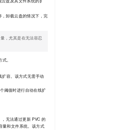
现云盘及其文件系统的扩
文戏情感细腻自然，动作戏激烈拳拳到肉，实现更强表演能力
支持中英文自由切换，具备更强的噪声鲁棒性
云聚AI 严选权益
SSL 证书
，一键激活高效办公新体验
精选AI产品，从模型到应用全链提效
停，卸载云盘的情况下，完
堡垒机
AI 用量加速计划
应用
防火墙
、识别商机，让客服更高效、服务更出色。
新老同享，达量后返
千问办公
主机安全
考量，尤其是在无法容忍
NEW
的智能体编程平台
一站式AI生产力平台
AI 应用及服务市场
伶鹊
方式。
企业级人与Agent协作平台，接入和调度多个数字员工
智能客服平台，对话机器人、对话分析、智能外呼
AI 应用
大模型服务平台百炼 - 全妙
线扩容。该方式无需手动
大模型
应用创作平台
多模态内容创作工具，已接入 DeepSeek
自然语言处理
某个阈值时进行自动在线扩
数据标注
机器学习
息提取
与 AI 智能体进行实时音视频通话
），无法通过更新
PVC
的
从文本、图片、视频中提取结构化的属性信息
构建支持视频理解的 AI 音视频实时通话应用
容量和文件系统。该方式