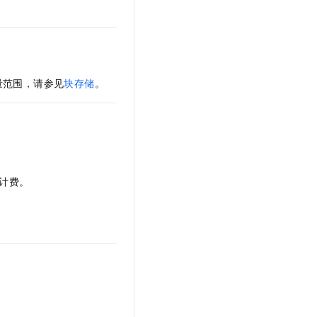
。
t.diy 一步搞定创意建站
构建大模型应用的安全防护体系
通过自然语言交互简化开发流程,全栈开发支持
通过阿里云安全产品对 AI 应用进行安全防护
量范围，请参见
块存储
。
计费。