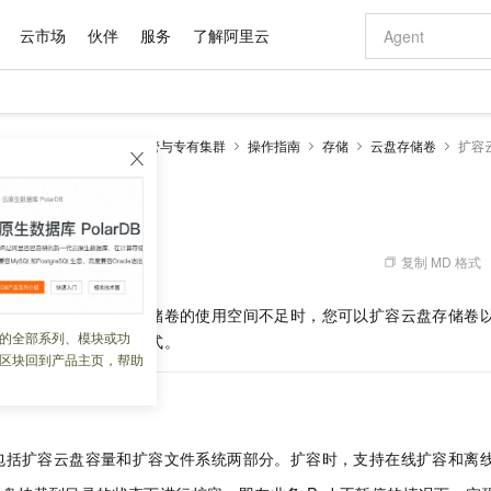
云市场
伙伴
服务
了解阿里云
AI 特惠
数据与 API
成为产品伙伴
企业增值服务
最佳实践
价格计算器
AI 场景体
基础软件
产品伙伴合
阿里云认证
市场活动
配置报价
大模型
netes 版 ACK
ACK托管与专有集群
操作指南
存储
云盘存储卷
扩容
自助选配和估算价格
新方式
域名与网站
睿译宝，AI翻译排版一步到位
智启 AI 普惠权益
产品生态集成认证中心
企业支持计划
云上春晚
千问官方 MaaS 平台，为开发者和 Agent 而生，新用户赠送 1 亿 + tokens 额度
云服务器 EC
Qwen Aud
AI Coding
阿里云Maa
2026 阿里云
为企业打
数据集
Windows
大模型认证
模型
NEW
NEW
交付可用成果
值低价云产品抢先购
提供智能易用的域名与建站服务
上传文档即自动完成翻译和格式还原
至高享 1亿+免费 tokens，加速 Al 应用落地
安全可靠、弹
智能编程，一键
卷扩容概述
产品生态伙伴
专家技术服务
云上奥运之旅
弹性计算合作
阿里云中企出
手机三要素
宝塔 Linux
全部认证
价格优势
有专属领域专家
对象存储 OSS
GLM-5.2：长任务时代开源旗舰模型
阿里云 OPC 创新助力计划
云数据库 RD
即刻拥有 DeepS
AI 电商营销
产品生态伙伴工作台
企业增值服务台
云栖战略参考
云存储合作计
云栖大会
身份实名认证
CentOS
训练营
推动算力普惠，释放技术红利
的大模型服务
最高返9万
多领域专家智能体,一键组建 AI 虚拟交付团队
至高百万元 Token 补贴，加速一人公司成长
稳定、安全、高性价比、高性能的云存储服务
真正可用的 1M 上下文,一次完成代码全链路开发
轻松解锁专属 Dee
从图文生成到
复制 MD 格式
 02:07:36
云上的中国
数据库合作计
活动全景
短信
Docker
图片和
站式影视创作平台
人工智能平台 PAI
Hermes Agent，打造自进化智能体
Token Plan 模型订阅计划
Qoder
5 分钟轻松部署
AI 广告创作
企业成长
大模型
NEW
信息公告
用数据增长，当云盘存储卷的使用空间不足时，您可以扩容云盘存储卷
看见新力量
云网络合作计
OCR 文字识别
JAVA
级电脑
证享300元代金券
可视化编排打通从文字构思到成片全链路闭环
一站式AI开发、训练和推理服务
自主进化，持久记忆，越用越聪明
Qwen3.8-Max 首发尝鲜，限时加量 10 倍，夜间低至2折
面向真实软件
图文、视频一
的全部系列、模块或功
Kimi-K3
HappyHors
场景下如何选择扩容方式。
NEW
魔搭 Mode
loud
服务实践
官网公告
区块回到产品主页，帮助
Kimi 最新旗舰模型，长程编程与推理利器
让文字生成流
金融模力时刻
Salesforce O
版
发票查验
全能环境
Qoder CN
Claude Code + GStack 打造工程团队
千问办公，限时限量积分加倍
云原生数据库 P
低代码高效构
AI 建站
NEW
作计划
计划
创新中心
魔搭 ModelSc
健康状态
让AI从“聊天伙伴”进化为能干活的“数字员工”
覆盖公网/内网、递归/权威、移动APP等全场景解析服务
安装技能 GStack，拥有专属 AI 工程团队
你的AI工作搭子，覆盖日常办公高频场景
基于千问大模型等，支持代码智能生成、研发智能问答
0 代码专业建
客户案例
天气预报查询
操作系统
Deepseek-v4-pro
HappyHors
态合作计划
态智能体模型
旗舰 MoE 大模型，百万上下文与顶尖推理能力
图生视频，流
Compute
同享
容器服务 Kubernetes 版 ACK
万小智 AI 建站低至 15元/月
云防火墙
AI 短剧/漫剧
快递物流查询
WordPress
成为服务伙
高校合作
包括扩容云盘容量和扩容文件系统两部分。扩容时，支持在线扩容和离
式云数据仓库
点，立即开启云上创新
提供一站式管理容器应用的 K8s 服务
送.CN域名，送备案服务码
云原生的云上
AI助力短剧
GLM-5.2
Wan2.7-T
Ubuntu