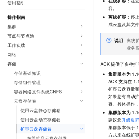
在线扩容
：在
使用指引
AI 产品 免费试用
网络
安全
云开发大赛
容。
Tableau 订阅
1亿+ 大模型 tokens 和 
离线扩容
：停
操作指南
可观测
入门学习赛
中间件
AI空中课堂在线直播课
140+云产品 免费试用
成云盘及其文
集群
大模型服务
上云与迁云
产品新客免费试用，最长1
数据库
节点与节点池
生态解决方案
千问AI平台-Token Plan
说明
离线
企业出海
大模型ACA认证体验
工作负载
大数据计算
业务
助力企业全员 AI 认知与能
行业生态解决方案
网络
政企业务
媒体服务
千问AI平台-模型体验
开发者生态解决方案
存储
ACK
提供了多种扩
在线体验全尺寸、多种模态
企业服务与云通信
存储基础知识
AI 开发和 AI 应用解决
集群版本为
1.1
Happy 系列大模型
ACK
支持在
1.
存储组件管理
域名与网站
扩容云盘容量
容器网络文件系统CNFS
终端用户计算
如果您有自动
云盘存储卷
容。具体操作
Serverless
大模型解决方案
使用云盘静态存储卷
集群版本为
1.1
使用云盘动态存储卷
建议您
升级集
开发工具
快速部署 Dify，高效搭建 
集群版本低于
扩容云盘存储卷
迁移与运维管理
方式来在线扩
在线扩容云盘存储卷