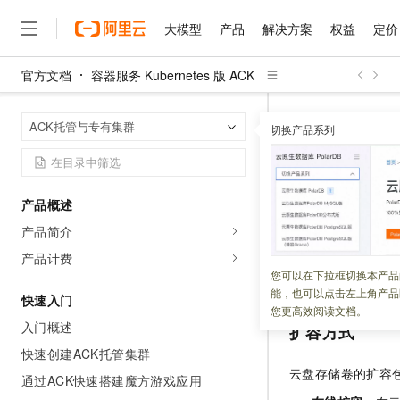
大模型
产品
解决方案
权益
定价
官方文档
容器服务 Kubernetes 版 ACK
大模型
产品
解决方案
权益
定价
云市场
伙伴
服务
了解阿里云
精选产品
精选解决方案
普惠上云
产品定价
精选商城
成为销售伙伴
售前咨询
为什么选择阿里云
千问AI平台
容器服务 Kuber
首页
ACK托管与专有集群
了解云产品的定价详情
切换产品系列
大模型服务平台百炼
千问办公，解锁你的工作
普惠上云 官方力荐
分销伙伴
在线服务
网站建设
什么是云计算
大
大模型服务与应用平台
企业级Agent产品，直接
云服务器38元/年起，超
云盘存储
咨询伙伴
多端小程序
技术领先
云上成本管理
售后服务
千问大模型
Agency Agents：拥
官方推荐返现计划
大模型
大模型
精选产品
精选解决方案
Salesforce 国际版订阅
稳定可靠
产品概述
管理和优化成本
多元化、高性能、安全可靠
推荐新用户得奖励，单订单
更新时间：
2025-03-13
销售伙伴合作计划
自助服务
产品简介
友盟天域
安全合规
人工智能与机器学习
AI
文本生成
无影云电脑
HappyHorse 打造一
云工开物
随着业务发展和应
无影生态合作计划
在线服务
产品计费
观测云
分析师报告
随时随地安全接入的云上超
高校专属算力普惠，学生认
计算
互联网应用开发
您可以在下拉框切换本产品
Qwen3.8-Max
求。本文介绍不同
HOT
Salesforce On Alibaba C
工单服务
能，也可以点击左上角产品
智能体时代全能旗舰模型
Tuya 物联网平台阿里云
研究报告与白皮书
快速入门
云解析DNS
快速拥有专属 OpenClaw
Consulting Partner 合
大数据
容器
您更高效阅读文档。
免费试用
短信专区
入门概述
扩容方式
蓝凌 OA
Qwen3.7-Plus
AI 大模型销售与服务生
现代化应用
存储
天池大赛
能看、能想、能动手的多模
快速创建ACK托管集群
云原生大数据计算服务 Max
解决方案免费试用 新老
电子合同
云盘存储卷的扩容
面向分析的企业级SaaS模
最高领取价值200元试用
通过ACK快速搭建魔方游戏应用
安全
网络与CDN
AI 算法大赛
Qwen3-VL-Plus
畅捷通