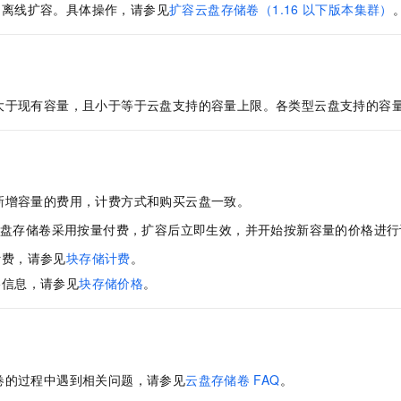
和离线扩容。具体操作，请参见
扩容云盘存储卷（1.16
以下版本集群）
一个 AI 助手
即刻拥有 DeepSeek-R1 满血版
超强辅助，Bol
在企业官网、通讯软件中为客户提供 AI 客服
多种方案随心选，轻松解锁专属 DeepSeek
大于现有容量，且小于等于云盘支持的容量上限。各类型云盘支持的容
新增容量的费用，计费方式和购买云盘一致。
盘存储卷采用按量付费，扩容后立即生效，并开始按新容量的价格进行
计费，请参见
块存储计费
。
格信息，请参见
块存储价格
。
卷的过程中遇到相关问题，请参见
云盘存储卷
FAQ
。