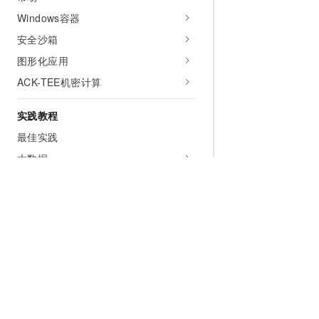
Windows容器
安全沙箱
图形化应用
ACK-TEE机密计算
实践教程
最佳实践
大数据
Kagent
安全合规
安全体系概述
安全责任共担模型
为什么选择阿里云
大模型
产品和定
安全概览
什么是云计算
千问大模型
全部产品
基础设施安全