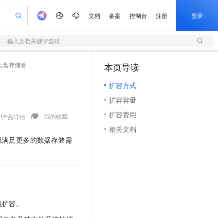
文档
备案
控制台
注册
登录
输入文档关键字查找
验
作计划
器
AI 活动
专业服务
服务伙伴合作计划
开发者社区
加入我们
服务平台百炼
阿里云 OPC 创新助力计划
云盘存储卷
本页导读
（1）
一站式生成采购清单，支持单品或批量购买
S
io：打造专属 AI 语音助手
S产品伙伴计划（繁花）
峰会
造的大模型服务与应用开发平台
轻量应用服务器
一句话生成原生可编辑精美 PPT 文稿
AI 生产力先锋
Al MaaS 服务伙伴赋能合作
域名
博文
Careers
至高可申请百万元
扩容方式
性可伸缩的云计算服务
开启高性价比 AI 编程新体验
Qwen-Audio-3.0-Realtime 端到端实时语音角色扮演
输入一句话想法, 轻松生成专业的 PPT
先锋实践拓展 AI 生产力的边界
快速构建应用程序和网站，即刻迈出上云第一步
Token 补贴，五大权
计划
海大会
伙伴信用分合作计划
商标
问答
社会招聘
扩容容量
益加速 OPC 成功
S
eek-V4-Pro
数字证书管理服务（原SSL证书）
一键部署幻兽帕鲁游戏服务器
飞天发布时刻
HOT
划
备案
电子书
校园招聘
扩容费用
pSeek-V4-Pro
视频创作，一键激活电商全链路生产力
全托管，含MySQL、PostgreSQL、SQL Server、MariaDB多引擎
实现全站HTTPS，呈现可信的WEB访问
一键购买专属联机服务器，轻松开启游戏
所见，即是所愿
我的收藏
产品详情
更多支持
划
公司注册
镜像站
相关文档
视频生成
语音识别与合成
专属 QwenPaw
短信服务
漫剧工坊：一站式动画创作平台
AI 实训营
HOT
以满足更多的数据存储需
合作伙伴培训与认证
划
上云迁移
的智能体编程平台
站生成，高效打造优质广告素材
从聊天伙伴进化为能主动干活的本地数字员工
快速生产连贯的高质量长漫剧
从基础到进阶，Agent 创客手把手教你
国内短信简单易用，安全可靠，秒级触达，全球覆盖200+国家和地区。
e-1.1-T2V
Qwen3-TTS-Flash
lScope
我要反馈
查询合作伙伴
畅细腻的高质量视频
离线语音合成大模型，多语言方言自适应，低延迟高稳定
n Alibaba Cloud ISV 合作
代维服务
olarDB
建企业门户网站
大数据开发治理平台 DataWorks
10 分钟搭建微信、支付宝小程序
创新加速
ope
登录合作伙伴管理后台
我要建议
站，无忧落地极速上线
以可视化方式快速构建移动和 PC 门户网站
100%兼容MySQL、PostgreSQL，兼容Oracle，支持集中和分布式
高效部署网站，快速应用到小程序
Data Agent 驱动的一站式 Data+AI 开发治理平台
e-1.1-I2V
Cosyvoice-V3-Flash
安全
畅自然，细节丰富
高表现力语音合成大模型，语音克隆听感自然
我要投诉
上云场景组合购
伴
线扩容。
边界网络安全防护产品
漫剧创作，剧本、分镜、视频高效生成
覆盖90%+业务场景，专享组合折扣价
2V
VPN
Fun-ASR