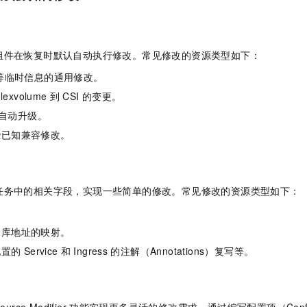
服务生态伙伴
视觉 Coding、空间感知、多模态思考等全面升级
1M上下文，专为长程任务能力而生
云工开物
企业应用
Night Plan 支持 Qwen 3.8-Max
AI 办公
NEW
Red Hat
30+ 款产品免费体验
夜间 5 折，Qwen/Meoo/TokenPlan 客户专享
AI智能应用
科研合作
ERP
堂（旗舰版）
SUSE
智能客服
组件在恢复时默认自动执行修改。常见修改的资源类型如下：
AI 应用构建
大模型原生
CRM
2个月
自动承接线索
等临时信息的通用修改。
建站小程序
Qoder
大模型服务平台百炼-应用模版
OA 办公系统
HOT
NEW
lexvolume
到
CSI
的变更。
面向真实软件
个人版上线、团队版降价；千问3.8-Max首发发尝鲜
丰富多元化的应用模版和解决方案
力提升
财税管理
模板建站
自动升级。
万有无界
大模型服务平台百炼-智能体
些已知兼容修改。
400电话
定制建站
的模型效果
灵活可视化地构建企业级 Agent
方案
广告营销
模板小程序
秒悟
人工智能平台 PAI
定制小程序
云端极速 AI 
新一代 AI 视频生成模型，深度适配广告营销等场景
AI Native 的算法工程平台，一站式完成建模、训练、推理服务部署
任务中的相关字段，实现一些简单的修改。常见修改的资源类型如下：
APP 开发
仓库地址的映射。
建站系统
配置的
Service
和
Ingress
的注解（Annotations）复写等。
AI 应用
10分钟微调：让0.6B模型媲美235B模型
多模态数据信
依托云原生高可用架构,实现Dify私有化部署
用1%尺寸在特定领域达到大模型90%以上效果