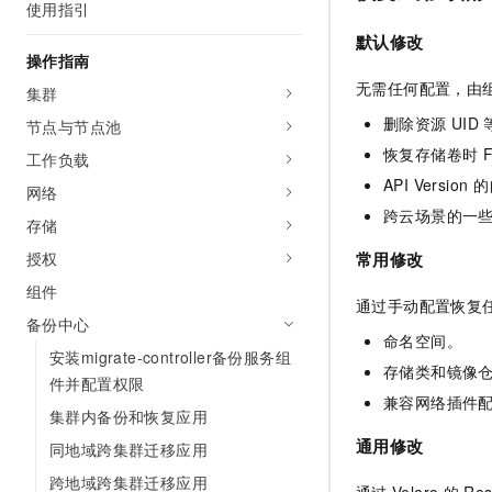
使用指引
AI 产品 免费试用
网络
安全
云开发大赛
Tableau 订阅
默认修改
1亿+ 大模型 tokens 和 
操作指南
可观测
入门学习赛
中间件
AI空中课堂在线直播课
140+云产品 免费试用
无需任何配置，由
集群
大模型服务
上云与迁云
产品新客免费试用，最长1
数据库
删除资源
UID
节点与节点池
生态解决方案
千问AI平台-Token Plan
企业出海
大模型ACA认证体验
恢复存储卷时
F
工作负载
大数据计算
助力企业全员 AI 认知与能
行业生态解决方案
API Version
的
网络
政企业务
媒体服务
千问AI平台-模型体验
跨云场景的一
开发者生态解决方案
存储
在线体验全尺寸、多种模态
企业服务与云通信
授权
常用修改
AI 开发和 AI 应用解决
Happy 系列大模型
组件
域名与网站
通过手动配置恢复
备份中心
终端用户计算
命名空间。
安装migrate-controller备份服务组
存储类和镜像
Serverless
件并配置权限
大模型解决方案
兼容网络插件
集群内备份和恢复应用
开发工具
快速部署 Dify，高效搭建 
通用修改
同地域跨集群迁移应用
迁移与运维管理
跨地域跨集群迁移应用