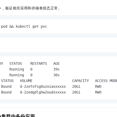
令，验证相关应用和存储卷状态正常。
 pod && kubectl get pvc
DY   STATUS    RESTARTS   AGE

     Running   0          39s

     Running   0          30s

 STATUS   VOLUME                   CAPACITY   ACCESS MODE
 Bound    d-2zefofsg0uzoiaxxxxxx   20Gi       RWO        
 Bound    d-2zedgdlghw2oudxxxxxx   20Gi       RWO       
份集群中备份应用