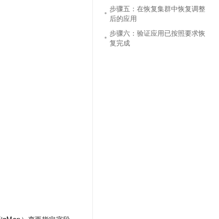
文戏情感细腻自然，动作戏激烈拳拳到肉，实现更强表演能力
支持中英文自由切换，具备更强的噪声鲁棒性
云聚AI 严选权益
步骤五：在恢复集群中恢复调整
SSL 证书
后的应用
，一键激活高效办公新体验
精选AI产品，从模型到应用全链提效
堡垒机
步骤六：验证应用已按照要求恢
AI 用量加速计划
应用
复完成
防火墙
、识别商机，让客服更高效、服务更出色。
新老同享，达量后返
千问办公
主机安全
NEW
的智能体编程平台
一站式AI生产力平台
AI 应用及服务市场
伶鹊
企业级人与Agent协作平台，接入和调度多个数字员工
智能客服平台，对话机器人、对话分析、智能外呼
AI 应用
大模型服务平台百炼 - 全妙
大模型
应用创作平台
多模态内容创作工具，已接入 DeepSeek
自然语言处理
数据标注
机器学习
息提取
与 AI 智能体进行实时音视频通话
从文本、图片、视频中提取结构化的属性信息
构建支持视频理解的 AI 音视频实时通话应用