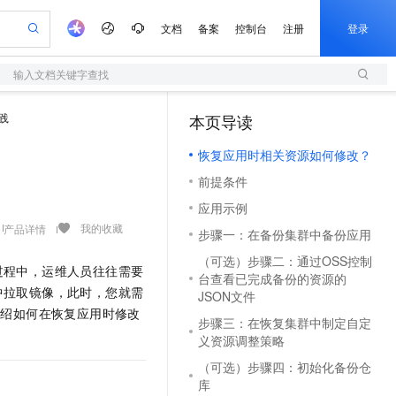
文档
备案
控制台
注册
登录
输入文档关键字查找
验
作计划
器
AI 活动
专业服务
服务伙伴合作计划
开发者社区
加入我们
服务平台百炼
阿里云 OPC 创新助力计划
践
本页导读
（1）
一站式生成采购清单，支持单品或批量购买
S
io：打造专属 AI 语音助手
S产品伙伴计划（繁花）
峰会
造的大模型服务与应用开发平台
轻量应用服务器
一句话生成原生可编辑精美 PPT 文稿
AI 生产力先锋
Al MaaS 服务伙伴赋能合作
域名
博文
Careers
至高可申请百万元
恢复应用时相关资源如何修改？
性可伸缩的云计算服务
开启高性价比 AI 编程新体验
Qwen-Audio-3.0-Realtime 端到端实时语音角色扮演
输入一句话想法, 轻松生成专业的 PPT
先锋实践拓展 AI 生产力的边界
快速构建应用程序和网站，即刻迈出上云第一步
Token 补贴，五大权
计划
海大会
伙伴信用分合作计划
商标
问答
社会招聘
前提条件
益加速 OPC 成功
S
eek-V4-Pro
数字证书管理服务（原SSL证书）
一键部署幻兽帕鲁游戏服务器
飞天发布时刻
HOT
划
备案
电子书
校园招聘
应用示例
pSeek-V4-Pro
视频创作，一键激活电商全链路生产力
全托管，含MySQL、PostgreSQL、SQL Server、MariaDB多引擎
实现全站HTTPS，呈现可信的WEB访问
一键购买专属联机服务器，轻松开启游戏
所见，即是所愿
更多支持
我的收藏
产品详情
划
公司注册
镜像站
步骤一：在备份集群中备份应用
视频生成
语音识别与合成
专属 QwenPaw
短信服务
漫剧工坊：一站式动画创作平台
AI 实训营
HOT
合作伙伴培训与认证
（可选）步骤二：通过OSS控制
划
上云迁移
的智能体编程平台
站生成，高效打造优质广告素材
从聊天伙伴进化为能主动干活的本地数字员工
快速生产连贯的高质量长漫剧
从基础到进阶，Agent 创客手把手教你
国内短信简单易用，安全可靠，秒级触达，全球覆盖200+国家和地区。
过程中，运维人员往往需要
e-1.1-T2V
Qwen3-TTS-Flash
台查看已完成备份的资源的
lScope
我要反馈
查询合作伙伴
中拉取镜像，此时，您就需
畅细腻的高质量视频
离线语音合成大模型，多语言方言自适应，低延迟高稳定
n Alibaba Cloud ISV 合作
代维服务
JSON文件
olarDB
建企业门户网站
大数据开发治理平台 DataWorks
10 分钟搭建微信、支付宝小程序
介绍如何在恢复应用时修改
创新加速
ope
登录合作伙伴管理后台
我要建议
站，无忧落地极速上线
以可视化方式快速构建移动和 PC 门户网站
100%兼容MySQL、PostgreSQL，兼容Oracle，支持集中和分布式
高效部署网站，快速应用到小程序
Data Agent 驱动的一站式 Data+AI 开发治理平台
步骤三：在恢复集群中制定自定
e-1.1-I2V
Cosyvoice-V3-Flash
义资源调整策略
安全
畅自然，细节丰富
高表现力语音合成大模型，语音克隆听感自然
我要投诉
上云场景组合购
伴
（可选）步骤四：初始化备份仓
边界网络安全防护产品
漫剧创作，剧本、分镜、视频高效生成
覆盖90%+业务场景，专享组合折扣价
2V
VPN
Fun-ASR
库