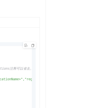
cations注释可以省去。
cationName>","region":"<bucketRegion>","bucket":"<bucket