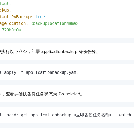
fault
ckup:
faultPvBackup:
true
ageLocation:
<backuplocationName>
720h0m0s
中执行以下命令，部署
applicationbackup
备份任务。
l apply -f applicationbackup.yaml
令，查看并确认备份任务状态为
Completed。
tl -ncsdr get applicationbackup <立即备份任务名称> --watch