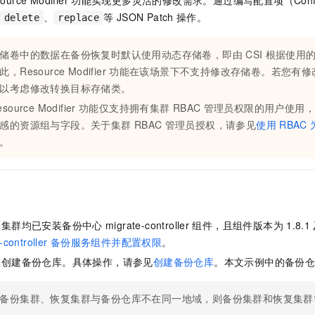
ource Modifier
功能实现更多灵活的修改需求。通过编写配置项（Conf
一个 AI 助手
即刻拥有 DeepSeek-R1 满血版
超强辅助，Bol
、
等
JSON Patch
操作。
delete
replace
在企业官网、通讯软件中为客户提供 AI 客服
多种方案随心选，轻松解锁专属 DeepSeek
储卷中的数据在备份恢复时默认使用动态存储卷，即由
CSI
根据使用
此，Resource Modifier
功能在该场景下不支持修改存储卷。若您有修
以考虑修改转换目标存储类。
source Modifier
功能仅支持拥有集群
RBAC
管理员权限的用户使用，
感的资源组与字段。关于集群
RBAC
管理员授权，请参见
使用
RBAC
。
复集群均已安装备份中心
migrate-controller
组件，且组件版本为
1.8.1
-controller
备份服务组件并配置权限
。
中创建备份仓库。具体操作，请参见
创建备份仓库
。本文示例中的备份
备份集群、恢复集群与备份仓库不在同一地域，则备份集群和恢复集群