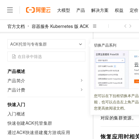
大模型
产品
解决方案
权益
定价
官方文档
容器服务 Kubernetes 版 ACK
大模型
产品
解决方案
权益
定价
云市场
伙伴
服务
了解阿里云
精选产品
精选解决方案
普惠上云
产品定价
精选商城
成为销售伙伴
售前咨询
为什么选择阿里云
千问AI平台
容器服务 Kuber
首页
ACK托管与专有集群
了解云产品的定价详情
切换产品系列
在恢复应用时修改
大模型服务平台百炼
千问办公，解锁你的工作
普惠上云 官方力荐
分销伙伴
在线服务
网站建设
什么是云计算
大
大模型服务与应用平台
企业级Agent产品，直接
云服务器38元/年起，超
咨询伙伴
多端小程序
技术领先
在恢复应
云上成本管理
售后服务
千问大模型
Agency Agents：拥
官方推荐返现计划
大模型
大模型
精选产品
精选解决方案
Salesforce 国际版订阅
稳定可靠
产品概述
管理和优化成本
多元化、高性能、安全可靠
推荐新用户得奖励，单订单
销售伙伴合作计划
自助服务
产品简介
更新时间：
2026-04-01
友盟天域
安全合规
人工智能与机器学习
AI
文本生成
无影云电脑
HappyHorse 打造一
云工开物
无影生态合作计划
在线服务
产品计费
观测云
分析师报告
随时随地安全接入的云上超
高校专属算力普惠，学生认
计算
互联网应用开发
备份中心在备份集
您可以在下拉框切换本产品
Qwen3.8-Max
HOT
Salesforce On Alibaba C
工单服务
能，也可以点击左上角产品
手动修改某些字段
智能体时代全能旗舰模型
Tuya 物联网平台阿里云
研究报告与白皮书
快速入门
云解析DNS
快速拥有专属 OpenClaw
Consulting Partner 合
大数据
容器
您更高效阅读文档。
要在恢复应用时调
免费试用
短信专区
入门概述
蓝凌 OA
Qwen3.7-Plus
对应的集群资源。
AI 大模型销售与服务生
现代化应用
存储
天池大赛
能看、能想、能动手的多模
快速创建ACK托管集群
云原生大数据计算服务 Max
解决方案免费试用 新老
电子合同
面向分析的企业级SaaS模
最高领取价值200元试用
通过ACK快速搭建魔方游戏应用
安全
网络与CDN
AI 算法大赛
Qwen3-VL-Plus
恢复应用时相
畅捷通