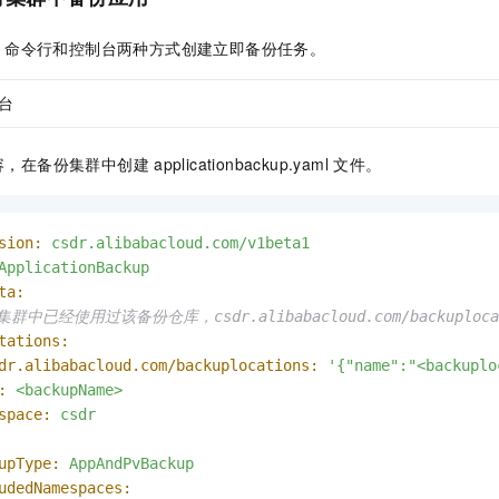
命令行和控制台两种方式创建立即备份任务。
台
容，在备份集群中创建
applicationbackup.yaml
文件。
sion:
csdr.alibabacloud.com/v1beta1
ApplicationBackup
ta:
集群中已经使用过该备份仓库，csdr.alibabacloud.com/backuplo
tations:
dr.alibabacloud.com/backuplocations:
'{"name":"<backuplo
:
<backupName>
space:
csdr
upType:
AppAndPvBackup
udedNamespaces: