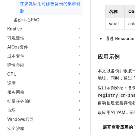
在恢复应用时修改备份的集群资
源
名称
OS
备份中心FAQ
vault
cnf
Knative
可观测性
通过
Resource 
AIOps套件
成本套件
应用示例
弹性伸缩
本文以备份并恢复
GPU
地址。同时，通过
调度
应用示例介绍：备
服务网格
registry.cn-zh
批量任务编排
自动创建云盘存储
市场
该应用的
YAML
示
Windows容器
展开查看应用的
安全沙箱