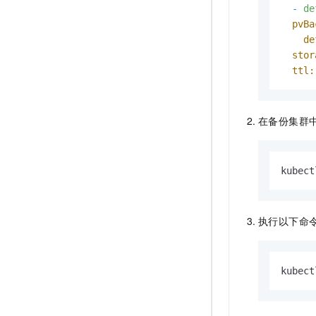
-
de
pvBa
de
stor
ttl:
在备份集群
kubect
执行以下命
kubec