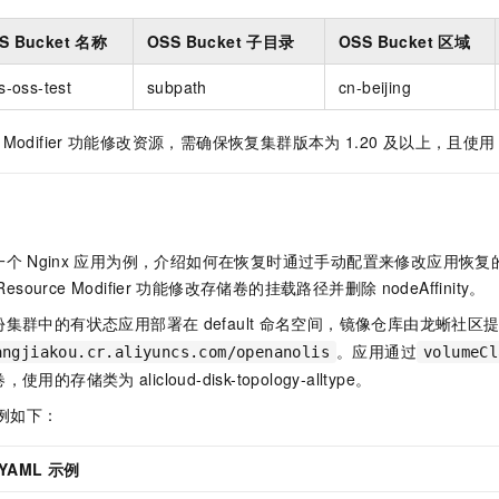
S Bucket
名称
OSS Bucket
子目录
OSS Bucket
区域
s-oss-test
subpath
cn-beijing
Modifier
功能修改资源，需确保恢复集群版本为
1.20
及以上，且使用
一个
Nginx
应用为例，介绍如何在恢复时通过手动配置来修改应用恢复
Resource Modifier
功能修改存储卷的挂载路径并删除
nodeAffinity。
份集群中的有状态应用部署在
default
命名空间，镜像仓库由龙蜥社区
。应用通过
angjiakou.cr.aliyuncs.com/openanolis
volumeCl
卷，使用的存储类为
alicloud-disk-topology-alltype。
例如下：
YAML
示例