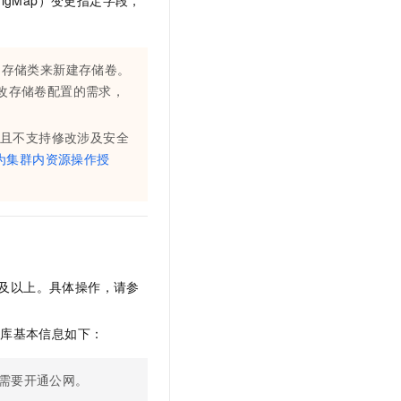
igMap）变更指定字段，
t.diy 一步搞定创意建站
构建大模型应用的安全防护体系
通过自然语言交互简化开发流程,全栈开发支持
通过阿里云安全产品对 AI 应用进行安全防护
的存储类来新建存储卷。
改存储卷配置的需求，
且不支持修改涉及安全
为集群内资源操作授
及以上。具体操作，请参
仓库基本信息如下：
需要开通公网。