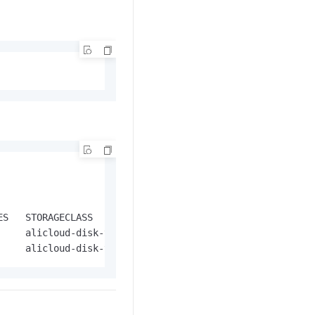
S   STORAGECLASS                     VOLUMEATTRIBUTESCLA
    alicloud-disk-topology-alltype   <unset>            
     alicloud-disk-topology-alltype   <unset>           