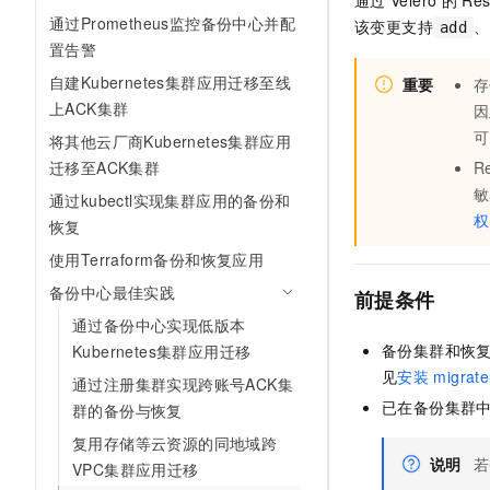
通过
Velero
的
Res
10 分钟在聊天系统中增加
通过Prometheus监控备份中心并配
专有云
该变更支持
、
add
置告警
自建Kubernetes集群应用迁移至线
重要
存
上ACK集群
因
可
将其他云厂商Kubernetes集群应用
迁移至ACK集群
Re
敏
通过kubectl实现集群应用的备份和
权
恢复
使用Terraform备份和恢复应用
备份中心最佳实践
前提条件
通过备份中心实现低版本
备份集群和恢
Kubernetes集群应用迁移
见
安装
migrate
通过注册集群实现跨账号ACK集
已在备份集群
群的备份与恢复
复用存储等云资源的同地域跨
说明
若
VPC集群应用迁移