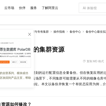
云市场
伙伴
服务
了解阿里云
AI 特惠
数据与 API
成为产品伙伴
企业增值服务
最佳实践
价格计算器
AI 场景体
基础软件
产品伙伴合
阿里云认证
市场活动
配置报价
大模型
netes 版 ACK
ACK托管与专有集群
操作指南
备份中心
备份中心最佳实
自助选配和估算价格
备份的集群资源
新方式
域名与网站
睿译宝，AI翻译排版一步到位
智启 AI 普惠权益
产品生态集成认证中心
企业支持计划
云上春晚
千问官方 MaaS 平台，为开发者和 Agent 而生，新用户赠送 1 亿 + tokens 额度
云服务器 EC
Qwen Aud
AI Coding
阿里云Maa
2026 阿里云
为企业打
数据集
Windows
大模型认证
模型
NEW
NEW
交付可用成果
值低价云产品抢先购
提供智能易用的域名与建站服务
上传文档即自动完成翻译和格式还原
至高享 1亿+免费 tokens，加速 Al 应用落地
安全可靠、弹
智能编程，一键
产品生态伙伴
专家技术服务
云上奥运之旅
弹性计算合作
阿里云中企出
手机三要素
宝塔 Linux
全部认证
用时修改备份的集群资源
价格优势
有专属领域专家
对象存储 OSS
GLM-5.2：长任务时代开源旗舰模型
阿里云 OPC 创新助力计划
云数据库 RD
即刻拥有 DeepS
AI 电商营销
产品生态伙伴工作台
企业增值服务台
云栖战略参考
云存储合作计
云栖大会
身份实名认证
CentOS
训练营
推动算力普惠，释放技术红利
的大模型服务
最高返9万
多领域专家智能体,一键组建 AI 虚拟交付团队
至高百万元 Token 补贴，加速一人公司成长
稳定、安全、高性价比、高性能的云存储服务
真正可用的 1M 上下文,一次完成代码全链路开发
轻松解锁专属 Dee
从图文生成到
复制 MD 格式
 08:41:27
云上的中国
数据库合作计
活动全景
短信
Docker
图片和
站式影视创作平台
人工智能平台 PAI
Hermes Agent，打造自进化智能体
Token Plan 模型订阅计划
Qoder
5 分钟轻松部署
AI 广告创作
企业成长
大模型
NEW
信息公告
看见新力量
云网络合作计
OCR 文字识别
JAVA
级电脑
证享300元代金券
可视化编排打通从文字构思到成片全链路闭环
一站式AI开发、训练和推理服务
自主进化，持久记忆，越用越聪明
Qwen3.8-Max 首发尝鲜，限时加量 10 倍，夜间低至2折
面向真实软件
图文、视频一
群资源时，默认将备份时刻的运行配置信息全量备份。但在恢复应用的
的全部系列、模块或功
Kimi-K3
HappyHors
NEW
魔搭 Mode
loud
服务实践
官网公告
区块回到产品主页，帮助
或配置。例如，在混合云场景下，不同集群可能需要从不同的镜像仓库
Kimi 最新旗舰模型，长程编程与推理利器
让文字生成流
金融模力时刻
Salesforce O
版
发票查验
全能环境
Qoder CN
Claude Code + GStack 打造工程团队
千问办公，限时限量积分加倍
云原生数据库 P
低代码高效构
AI 建站
NEW
作计划
整
字段的镜像地址。本文以备份并恢复一个有状态应用为例，
计划
image
创新中心
魔搭 ModelSc
健康状态
让AI从“聊天伙伴”进化为能干活的“数字员工”
覆盖公网/内网、递归/权威、移动APP等全场景解析服务
安装技能 GStack，拥有专属 AI 工程团队
你的AI工作搭子，覆盖日常办公高频场景
基于千问大模型等，支持代码智能生成、研发智能问答
0 代码专业建
客户案例
天气预报查询
操作系统
Deepseek-v4-pro
HappyHors
态合作计划
态智能体模型
旗舰 MoE 大模型，百万上下文与顶尖推理能力
图生视频，流
Compute
同享
容器服务 Kubernetes 版 ACK
万小智 AI 建站低至 15元/月
云防火墙
AI 短剧/漫剧
快递物流查询
WordPress
成为服务伙
高校合作
式云数据仓库
点，立即开启云上创新
提供一站式管理容器应用的 K8s 服务
送.CN域名，送备案服务码
云原生的云上
AI助力短剧
GLM-5.2
Wan2.7-T
关资源如何修改？
Ubuntu