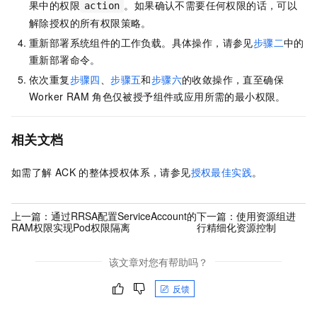
果中的权限
。如果确认不需要任何权限的话，可以
action
解除授权的所有权限策略。
重新部署系统组件的工作负载。具体操作，请参见
步骤二
中的
重新部署命令。
依次重复
步骤四
、
步骤五
和
步骤六
的收敛操作，直至确保
Worker RAM
角色仅被授予组件或应用所需的最小权限。
相关文档
如需了解
ACK
的整体授权体系，请参见
授权最佳实践
。
上一篇：
通过RRSA配置ServiceAccount的
下一篇：
使用资源组进
RAM权限实现Pod权限隔离
行精细化资源控制
该文章对您有帮助吗？
反馈