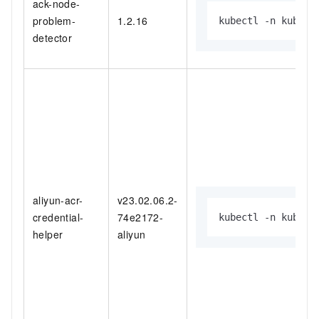
ack-node-
problem-
1.2.16
kubectl -n kube-s
detector
aliyun-acr-
v23.02.06.2-
credential-
74e2172-
kubectl -n kube-s
helper
aliyun