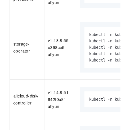
aliyun
kubectl -n kube-s
v1.18.8.55-
kubectl -n kube-s
storage-
e398ce5-
kubectl -n kube-s
operator
aliyun
kubectl -n kube-s
kubectl -n kube-s
v1.14.8.51-
alicloud-disk-
842f0a81-
kubectl -n kube-s
controller
aliyun