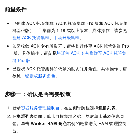
前提条件
已创建
ACK
托管集群
（
ACK
托管集群
Pro
版
和
ACK
托管集
群基础版
），且集群为
1.18
或以上版本。具体操作，请参见
创建
ACK
托管集群
、
手动升级集群
。
如需收敛
ACK
专有版集群
，请将其迁移至
ACK
托管集群
Pro
版
。具体操作，请参见
热迁移
ACK
专有集群至
ACK
托管集
群
Pro
版
。
已授权
ACK
托管集群
所依赖的默认服务角色。具体操作，请
参见
一键授权服务角色
。
步骤一：确认是否需要收敛
登录
容器服务管理控制台
，在左侧导航栏选择
集群列表
。
在
集群列表
页面，单击目标集群名称。然后单击
基本信息
页
签。单击
Worker RAM 角色
右侧的链接进入
RAM
管理控制
台。