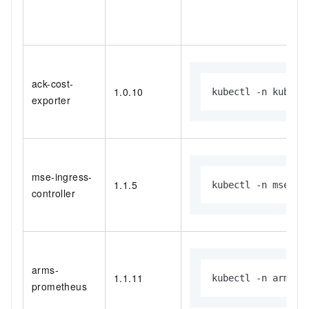
ack-cost-
1.0.10
kubectl -n kube-s
exporter
mse-ingress-
1.1.5
kubectl -n mse-in
controller
arms-
1.1.11
kubectl -n arms-p
prometheus