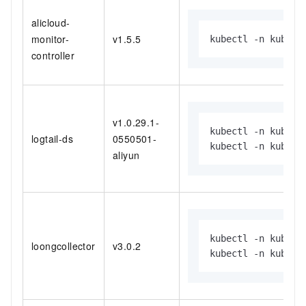
alicloud-
monitor-
v1.5.5
kubectl -n kube-s
controller
v1.0.29.1-
kubectl -n kube-s
logtail-ds
0550501-
kubectl -n kube-s
aliyun
kubectl -n kube-s
loongcollector
v3.0.2
kubectl -n kube-s