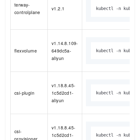
terway-
v1.2.1
kubectl -n kube-s
controlplane
v1.14.8.109-
flexvolume
649dc5a-
kubectl -n kube-s
aliyun
v1.18.8.45-
csi-plugin
1c5d2cd1-
kubectl -n kube-s
aliyun
v1.18.8.45-
csi-
1c5d2cd1-
kubectl -n kube-s
provisioner