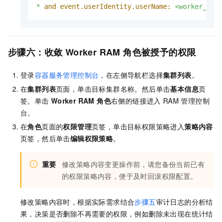
*
and event.userIdentity.userName:
<worker_rol
步骤六：收敛
Worker RAM
角色被授予的权限
登录
容器服务管理控制台
，在左侧导航栏选择
集群列表
。
在
集群列表
页面，单击目标集群名称。然后单击
基本信息
页
签。单击
Worker RAM 角色
右侧的链接进入
RAM
管理控制
台。
在
角色
页面的
权限管理
页签，单击目标权限策略进入
策略内容
页签，然后单击
编辑权限策略
。
重要
修改策略内容变更操作前，请您备份当前已有
的权限策略内容，便于及时回滚权限配置。
修改策略内容时，根据实际需求结合
步骤五
审计日志的分析结
果，决策是否删除不再需要的权限，例如删除未出现在统计结