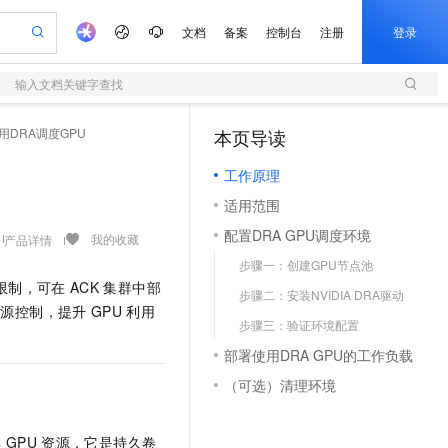
文档
备案
控制台
注册
登录
输入文档关键字查找
验
作计划
器
AI 活动
专业服务
服务伙伴合作计划
开发者社区
加入我们
服务平台百炼
阿里云 OPC 创新助力计划
用DRA调度GPU
本页导读
（1）
一站式生成采购清单，支持单品或批量购买
S
可编辑精美 PPT 文稿
S产品伙伴计划（繁花）
峰会
造的大模型服务与应用开发平台
轻量应用服务器
Agency Agents：拥有专属领域专家
AI 生产力先锋
Al MaaS 服务伙伴赋能合作
域名
博文
Careers
至高可申请百万元
工作原理
性可伸缩的云计算服务
 轻松生成专业的 PPT
开启高性价比 AI 编程新体验
先锋实践拓展 AI 生产力的边界
快速构建应用程序和网站，即刻迈出上云第一步
多领域专家智能体,一键组建 AI 虚拟交付团队
Token 补贴，五大权
计划
海大会
伙伴信用分合作计划
商标
问答
社会招聘
适用范围
益加速 OPC 成功
S
帕鲁游戏服务器
数字证书管理服务（原SSL证书）
HappyHorse 打造一站式影视创作平台
飞天发布时刻
HOT
划
备案
电子书
校园招聘
配置DRA GPU调度环境
联机服务器，轻松开启游戏
视频创作，一键激活电商全链路生产力
全托管，含MySQL、PostgreSQL、SQL Server、MariaDB多引擎
实现全站HTTPS，呈现可信的WEB访问
所见，即是所愿
可视化编排打通从文字构思到成片全链路闭环
我的收藏
产品详情
更多支持
划
公司注册
镜像站
步骤一：创建GPU节点池
视频生成
语音识别与合成
 智能体与工作流应用
短信服务
漫剧工坊：一站式动画创作平台
AI 实训营
限制，可在
ACK
集群中部
合作伙伴培训与认证
步骤二：安装NVIDIA DRA驱动
划
上云迁移
的智能体编程平台
站生成，高效打造优质广告素材
通过阿里云百炼高效搭建AI应用,助力高效开发
快速生产连贯的高质量长漫剧
从基础到进阶，Agent 创客手把手教你
国内短信简单易用，安全可靠，秒级触达，全球覆盖200+国家和地区。
e-1.1-T2V
Qwen3-TTS-Flash
资源控制，提升
GPU
利用
lScope
我要反馈
查询合作伙伴
步骤三：验证环境配置
畅细腻的高质量视频
离线语音合成大模型，多语言方言自适应，低延迟高稳定
n Alibaba Cloud ISV 合作
代维服务
olarDB
建企业门户网站
大数据开发治理平台 DataWorks
10 分钟搭建微信、支付宝小程序
部署使用DRA GPU的工作负载
创新加速
ope
登录合作伙伴管理后台
我要建议
站，无忧落地极速上线
以可视化方式快速构建移动和 PC 门户网站
100%兼容MySQL、PostgreSQL，兼容Oracle，支持集中和分布式
高效部署网站，快速应用到小程序
Data Agent 驱动的一站式 Data+AI 开发治理平台
e-1.1-I2V
Cosyvoice-V3-Flash
（可选）清理环境
安全
畅自然，细节丰富
高表现力语音合成大模型，语音克隆听感自然
我要投诉
上云场景组合购
伴
边界网络安全防护产品
漫剧创作，剧本、分镜、视频高效生成
覆盖90%+业务场景，专享组合折扣价
2V
VPN
Fun-ASR
享
GPU
资源，它是持久卷