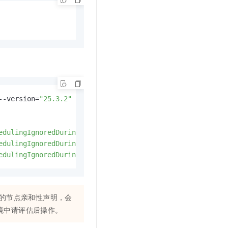
--version=
"25.3.2"
 --create-namespace --namespace nvidia-
edulingIgnoredDuringExecution.nodeSelectorTerms[0].match
edulingIgnoredDuringExecution.nodeSelectorTerms[0].match
edulingIgnoredDuringExecution.nodeSelectorTerms[0].match
的节点亲和性声明，会
境中请评估后操作。