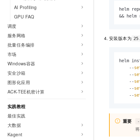
AI Profiling
helm rep
&& helm 
GPU FAQ
调度
服务网格
安装版本为
25
批量任务编排
市场
helm ins
Windows容器
    --
se
安全沙箱
    --
se
    --
se
图形化应用
    --
se
ACK-TEE机密计算
    --
se
实践教程
最佳实践
重要
-
大数据
将
Kagent