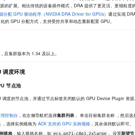
服务生态伙伴
视觉 Coding、空间感知、多模态思考等全面升级
1M上下文，专为长程任务能力而生
云工开物
企业应用
Night Plan 支持 Qwen 3.8-Max
AI 办公
NEW
源的扩展。相比传统的设备插件模式，DRA
提供了更灵活、更细粒度
Red Hat
30+ 款产品免费体验
夜间 5 折，Qwen/Meoo/TokenPlan 客户专享
AI智能应用
科研合作
源分配
GPU
驱动程序（NVIDIA DRA Driver for GPUs）
通过实现
DR
ERP
堂（旗舰版）
SUSE
代化的
GPU
分配方式，支持受控共享和动态重新配置
GPU。
智能客服
AI 应用构建
大模型原生
CRM
2个月
自动承接线索
建站小程序
Qoder
大模型服务平台百炼-应用模版
OA 办公系统
HOT
NEW
面向真实软件
个人版上线、团队版降价；千问3.8-Max首发发尝鲜
丰富多元化的应用模版和解决方案
力提升
财税管理
模板建站
，且集群版本为
1.34
及以上。
万有无界
大模型服务平台百炼-智能体
400电话
定制建站
的模型效果
灵活可视化地构建企业级 Agent
U
调度环境
方案
广告营销
模板小程序
秒悟
人工智能平台 PAI
定制小程序
云端极速 AI 
新一代 AI 视频生成模型，深度适配广告营销等场景
AI Native 的算法工程平台，一站式完成建模、训练、推理服务部署
PU
节点池
APP 开发
U
调度的节点池，并通过节点标签关闭默认的
GPU Device Plugin
资源
建站系统
管理控制台
，在左侧导航栏选择
集群列表
。单击目标集群名称 ，然后选
AI 应用
10分钟微调：让0.6B模型媲美235B模型
多模态数据信
池
，选择实例规格为
ACK
支持的
GPU
实例规格
，其余保持默认即可。
依托云原生高可用架构,实现Dify私有化部署
用1%尺寸在特定领域达到大模型90%以上效果
例规格
，输入规格名称，如
。设置
期望节
ecs.gn7i-c8g1.2xlarge