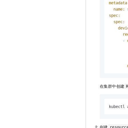
metadata
name:
spec:
spec:
devi
re
-
在集群中创建
kubectl 
创建
resourc