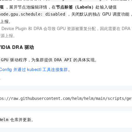
一个 AI 助手
即刻拥有 DeepSeek-R1 满血版
超强辅助，Bol
项
，展开节点池编辑详情，在
节点标签（Labels）
处输入键值
在企业官网、通讯软件中为客户提供 AI 客服
多种方案随心选，轻松解锁专属 DeepSeek
，关闭默认的独占
GPU
调度功能
node.gpu.schedule: disabled
源上报。
用
Device Plugin
和
DRA
会导致
GPU
资源被重复分配，因此需要在
DRA
资源上报。
IDIA DRA
驱动
驱动程序，为集群提供
的具体实现。
 GPU
DRA API
Config
并通过
kubectl
工具连接集群
。
I。
ps://raw.githubusercontent.com/helm/helm/main/scripts/ge
仓库并更新。
Helm