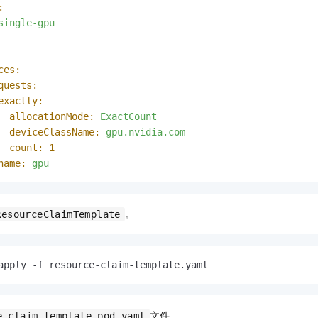
:
single-gpu
ces:
quests:
exactly:
allocationMode:
ExactCount
deviceClassName:
gpu.nvidia.com
count:
1
name:
gpu
。
ResourceClaimTemplate
apply -f resource-claim-template.yaml
文件。
e-claim-template-pod.yaml