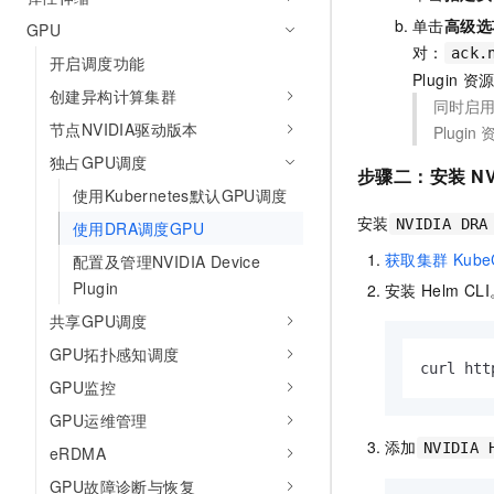
10 分钟在聊天系统中增加
专有云
单击
高级选
GPU
对：
ack.
开启调度功能
Plugin
资
创建异构计算集群
同时启
节点NVIDIA驱动版本
Plugin
独占GPU调度
步骤二：安装
NV
使用Kubernetes默认GPU调度
安装
NVIDIA DRA
使用DRA调度GPU
获取集群
Kube
配置及管理NVIDIA Device
Plugin
安装
Helm CL
共享GPU调度
GPU拓扑感知调度
curl htt
GPU监控
GPU运维管理
添加
NVIDIA 
eRDMA
GPU故障诊断与恢复