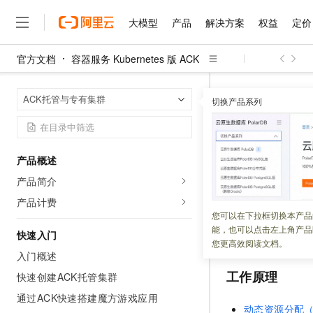
大模型
产品
解决方案
权益
定价
官方文档
容器服务 Kubernetes 版 ACK
大模型
产品
解决方案
权益
定价
云市场
伙伴
服务
了解阿里云
精选产品
精选解决方案
普惠上云
产品定价
精选商城
成为销售伙伴
售前咨询
为什么选择阿里云
千问AI平台
容器服务 Kuber
首页
ACK托管与专有集群
了解云产品的定价详情
切换产品系列
大模型服务平台百炼
睿译宝，AI翻译排版一
普惠上云 官方力荐
分销伙伴
在线服务
网站建设
什么是云计算
大
大模型服务与应用平台
上传文档即自动完成翻译和
云服务器38元/年起，超
使用DRA
咨询伙伴
多端小程序
技术领先
云上成本管理
售后服务
千问大模型
GLM-5.2：长任务时代
官方推荐返现计划
大模型
大模型
精选产品
精选解决方案
Salesforce 国际版订阅
稳定可靠
产品概述
管理和优化成本
多元化、高性能、安全可靠
推荐新用户得奖励，单订单
更新时间：
2026-03-06
销售伙伴合作计划
自助服务
产品简介
友盟天域
安全合规
人工智能与机器学习
AI
文本生成
无影云电脑
Hermes Agent，打造
云工开物
在
AI
训练和推理场
无影生态合作计划
在线服务
产品计费
观测云
分析师报告
随时随地安全接入的云上超
自主进化，持久记忆，越用
高校专属算力普惠，学生认
计算
互联网应用开发
您可以在下拉框切换本产品
Qwen3.8-Max
署
NVIDIA DRA
驱
HOT
Salesforce On Alibaba C
工单服务
能，也可以点击左上角产品
智能体时代全能旗舰模型
Tuya 物联网平台阿里云
研究报告与白皮书
率并降低成本。
快速入门
云解析DNS
快速拥有专属 OpenClaw
Consulting Partner 合
大数据
容器
您更高效阅读文档。
免费试用
短信专区
入门概述
蓝凌 OA
Qwen3.7-Plus
AI 大模型销售与服务生
现代化应用
存储
天池大赛
工作原理
能看、能想、能动手的多模
快速创建ACK托管集群
云原生大数据计算服务 Max
解决方案免费试用 新老
电子合同
面向分析的企业级SaaS模
最高领取价值200元试用
通过ACK快速搭建魔方游戏应用
安全
网络与CDN
AI 算法大赛
Qwen3-VL-Plus
动态资源分配（Dyn
畅捷通