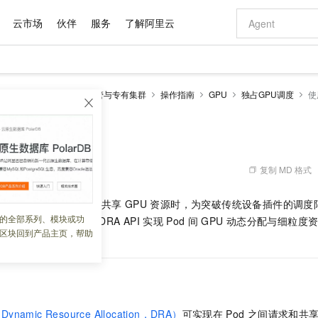
云市场
伙伴
服务
了解阿里云
AI 特惠
数据与 API
成为产品伙伴
企业增值服务
最佳实践
价格计算器
AI 场景体
基础软件
产品伙伴合
阿里云认证
市场活动
配置报价
大模型
netes 版 ACK
ACK托管与专有集群
操作指南
GPU
独占GPU调度
使
自助选配和估算价格
步到位
域名与网站
智启 AI 普惠权益
产品生态集成认证中心
企业支持计划
云上春晚
Qwen Audio：打造专属 AI 语音助手
千问官方 MaaS 平台，为开发者和 Agent 而生，新用户赠送 1 亿 + tokens 额度
云服务器 EC
一句话生成原生
AI Coding
阿里云Maa
2026 阿里云
为企业打
数据集
Windows
大模型认证
模型
NEW
NEW
格式还原
值低价云产品抢先购
提供智能易用的域名与建站服务
至高享 1亿+免费 tokens，加速 Al 应用落地
Qwen-Audio-3.0-Realtime 端到端实时语音角色扮演
安全可靠、弹
输入一句话想法,
智能编程，一键
调度GPU
产品生态伙伴
专家技术服务
云上奥运之旅
弹性计算合作
阿里云中企出
手机三要素
宝塔 Linux
全部认证
价格优势
开源旗舰模型
对象存储 OSS
即刻拥有 DeepSeek-V4-Pro
阿里云 OPC 创新助力计划
云数据库 RD
一键部署幻兽
AI 电商营销
产品生态伙伴工作台
企业增值服务台
云栖战略参考
云存储合作计
云栖大会
身份实名认证
CentOS
训练营
推动算力普惠，释放技术红利
的大模型服务
最高返9万
真正可用的 1M 上下文,一次完成代码全链路开发
轻松解锁专属 DeepSeek-V4-Pro
至高百万元 Token 补贴，加速一人公司成长
稳定、安全、高性价比、高性能的云存储服务
一键购买专属
从图文生成到
复制 MD 格式
 10:36:53
云上的中国
数据库合作计
活动全景
短信
Docker
图片和
自进化智能体
人工智能平台 PAI
5 分钟轻松部署专属 QwenPaw
Token Plan 模型订阅计划
Qoder
高效搭建 AI
AI 广告创作
企业成长
大模型
NEW
HOT
信息公告
景中，当多个应用需要共享
GPU
资源时，为突破传统设备插件的调度
看见新力量
云网络合作计
OCR 文字识别
JAVA
级电脑
越聪明
证享300元代金券
一站式AI开发、训练和推理服务
Qwen3.8-Max 首发尝鲜，限时加量 10 倍，夜间低至2折
从聊天伙伴进化为能主动干活的本地数字员工
面向真实软件
图文、视频一
的全部系列、模块或功
Kimi-K3
HappyHors
动，通过
Kubernetes DRA API
实现
Pod
间
GPU
动态分配与细粒度
NEW
魔搭 Mode
loud
服务实践
官网公告
区块回到产品主页，帮助
Kimi 最新旗舰模型，长程编程与推理利器
让文字生成流
金融模力时刻
Salesforce O
版
发票查验
全能环境
Qoder CN
Claude Code + GStack 打造工程团队
千问办公，限时限量积分加倍
云原生数据库 P
低代码高效构
AI 建站
NEW
作计划
计划
创新中心
魔搭 ModelSc
健康状态
让AI从“聊天伙伴”进化为能干活的“数字员工”
覆盖公网/内网、递归/权威、移动APP等全场景解析服务
安装技能 GStack，拥有专属 AI 工程团队
你的AI工作搭子，覆盖日常办公高频场景
基于千问大模型等，支持代码智能生成、研发智能问答
0 代码专业建
客户案例
天气预报查询
操作系统
Deepseek-v4-pro
HappyHors
态合作计划
态智能体模型
旗舰 MoE 大模型，百万上下文与顶尖推理能力
图生视频，流
Compute
同享
容器服务 Kubernetes 版 ACK
万小智 AI 建站低至 15元/月
云防火墙
AI 短剧/漫剧
快递物流查询
WordPress
成为服务伙
高校合作
式云数据仓库
点，立即开启云上创新
提供一站式管理容器应用的 K8s 服务
送.CN域名，送备案服务码
云原生的云上
AI助力短剧
GLM-5.2
Wan2.7-T
amic Resource Allocation，DRA）
可实现在
Pod
之间请求和共
Ubuntu