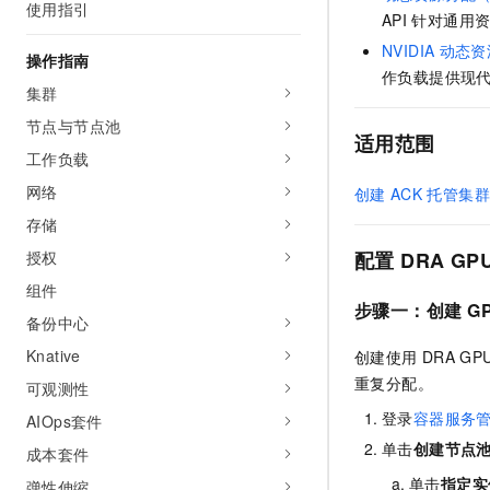
使用指引
AI 产品 免费试用
网络
API
针对通用资
安全
云开发大赛
Tableau 订阅
1亿+ 大模型 tokens 和 
NVIDIA
动态资
操作指南
可观测
入门学习赛
中间件
AI空中课堂在线直播课
作负载提供现
140+云产品 免费试用
集群
大模型服务
上云与迁云
产品新客免费试用，最长1
数据库
节点与节点池
生态解决方案
适用范围
千问AI平台-Token Plan
企业出海
大模型ACA认证体验
工作负载
大数据计算
助力企业全员 AI 认知与能
行业生态解决方案
网络
创建
ACK
托管集群
政企业务
媒体服务
千问AI平台-模型体验
开发者生态解决方案
存储
在线体验全尺寸、多种模态
企业服务与云通信
授权
配置
DRA GP
AI 开发和 AI 应用解决
Happy 系列大模型
组件
域名与网站
步骤一：创建
G
备份中心
终端用户计算
Knative
创建使用
DRA GP
Serverless
重复分配。
大模型解决方案
可观测性
登录
容器服务
AIOps套件
开发工具
快速部署 Dify，高效搭建 
单击
创建节点
成本套件
迁移与运维管理
单击
指定实
弹性伸缩