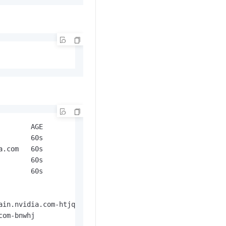
       AGE

       60s

.com   60s

       60s

       60s

                       NODE                      DRIVER  
ain.nvidia.com-htjqn   cn-beijing.10.11.34.156   compute-
com-bnwhj              cn-beijing.10.11.34.156   gpu.nvi