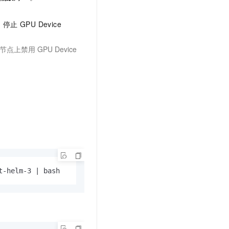
t.diy 一步搞定创意建站
构建大模型应用的安全防护体系
通过自然语言交互简化开发流程,全栈开发支持
通过阿里云安全产品对 AI 应用进行安全防护
，停止
GPU Device
节点上禁用
GPU Device
t-helm-3 | bash