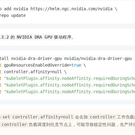
o add nvidia https://helm.ngc.nvidia.com/nvidia \

repo update
的
驱动程序。
.3.2
NVIDIA DRA GPU
tall nvidia-dra-driver-gpu nvidia/nvidia-dra-driver-gpu 
t
 gpuResourcesEnabledOverride=
true
 \

t
 controller.affinity=null \

t
"kubeletPlugin.affinity.nodeAffinity.requiredDuringSch
t
"kubeletPlugin.affinity.nodeAffinity.requiredDuringSch
t
"kubeletPlugin.affinity.nodeAffinity.requiredDuringSch
会去除
工作负载
-set controller.affinity=null
controller
负载调度到任意节点上，可能导致稳定性问题，生产环
controller