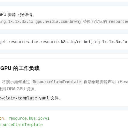
GPU
资源上报详情。
替换为实际的
ing.1x.1x.3x.1x-gpu.nvidia.com-bnwhj
resource
get resourceslice.resource.k8s.io/cn-beijing.1x.1x.3x.1x
 GPU
的工作负载
，将演示如何通过
自动创建资源声明（Resou
ResourceClaimTemplate
使用
DRA GPU
资源。
文件。
e-claim-template.yaml
on:
resource.k8s.io/v1
sourceClaimTemplate