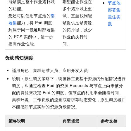
能够满足整个作业拓扑域
期望能让作业在
节点池
的功能。
多个拓扑域上重
部署集
您还可以使用节点池的
部
试，直至找到能
最佳实
署集
能力，将
Pod
调度
够提供足够资源
践
到属于同一低延时部署集
的拓扑域，减少
的
ECS
实例中，进一步
作业的执行时
提高作业性能。
间。
负载感知调度
适用角色：集群运维人员、应用开发人员
说明：原生调度策略下，调度器主要基于资源的分配情况进行
调度，即通过检查
Pod
的资源
Requests
与节点上尚未被分
配的资源来决定
Pod
的调度。但节点的利用率会随着时间、
集群环境、工作负载的流量或请求等动态变化，原生调度器并
不能感知节点实际的资源负载情况。
策略说明
典型场景
参考文档