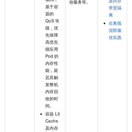
及内存
份服务等。
基于容
带宽隔
器的
离
QoS
等
在离线
级，优
混部最
先保障
佳实践
高优先
级应用
Pod
的
内存性
能，延
迟其触
发整机
内存回
收的时
间。
容器
L3
Cache
及内存