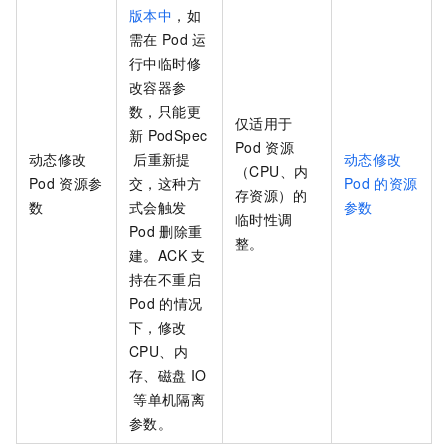
版本中
，如
需在
Pod
运
行中临时修
改容器参
数，只能更
仅适用于
新
PodSpec
Pod
资源
动态修改
后重新提
动态修改
（CPU、内
Pod
资源参
交，这种方
Pod
的资源
存资源）的
数
式会触发
参数
临时性调
Pod
删除重
整。
建。ACK
支
持在不重启
Pod
的情况
下，修改
CPU、内
存、磁盘
IO
等单机隔离
参数。