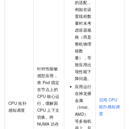
的适配，
例如在设
置线程数
量时未考
虑容器规
格（而是
整机物理
核数
量），导
致应用出
针对性能敏
现性能下
感型应用，
降问题。
将
Pod
固定
应用运行
在节点上的
在神龙裸
CPU
核心运
启用
CPU
金属
CPU
拓扑
行，缓解因
拓扑感知调
（Intel、
感知调度
CPU
上下文
度
AMD）
切换、跨
等多核机
NUMA
访存
器上，且