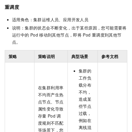
重调度
适用角色：集群运维人员、应用开发人员
说明：集群的状态会不断变化，出于某些原因，您可能需要将
运行中的
Pod
移动到其他节点，即将
Pod
重调度到其他节
点。
策略
策略说明
典型场景
参考文档
集群的
工作负
载分布
在集群利用率
不均，
不均而产生热
造成某
点节点、节点
些节点
属性变化导致
过载，
存量
Pod
调
例如在
度规则不匹配
离线混
等场景下，您