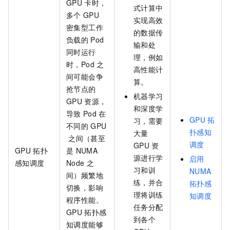
GPU
卡时，
式计算中
多个
GPU
实现高效
密集型工作
的数据传
负载的
Pod
输和处
同时运行
理，例如
时，Pod
之
高性能计
间可能会争
算。
抢节点的
机器学习
GPU
资源，
和深度学
导致
Pod
在
GPU
拓
习，需要
不同的
GPU
扑感知
大量
之间（甚至
调度
GPU
资
GPU
拓扑
是
NUMA
源进行学
启用
感知调度
Node
之
习和训
NUMA
间）频繁地
练，并合
拓扑感
切换，影响
理将训练
知调度
程序性能。
任务分配
GPU
拓扑感
到各个
知调度能够