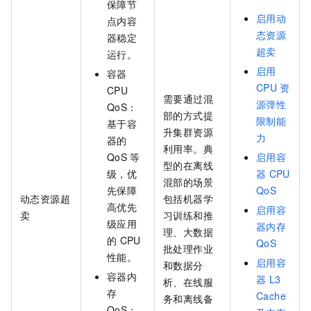
保障节
启用动
点内容
态资源
器稳定
超卖
运行。
启用
容器
CPU
资
CPU
需要通过混
源弹性
QoS：
部的方式提
限制能
基于容
升集群资源
力
器的
利用率。典
QoS
等
启用容
型的在离线
级，优
器
CPU
混部的场景
先保障
QoS
动态资源超
包括机器学
高优先
启用容
卖
习训练和推
级应用
器内存
理、大数据
的
CPU
QoS
批处理作业
性能。
启用容
和数据分
容器内
器
L3
析、在线服
存
Cache
务和离线备
QoS：