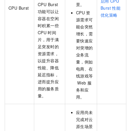
启用
CPU
CPU Burst
景。
CPU Burst
Burst
性能
功能可以让
CPU
资
优化策略
容器在空闲
源需求可
时积累一些
能会突然
CPU
时间
增长，需
片，用于满
要快速应
足突发时的
对突增的
资源需求，
业务流
以提升容器
量，例如
性能、降低
电商、在
延迟指标，
线游戏等
进而提升应
Web
服
用的服务质
务和应
量。
用。
应用尚未
完成对云
原生场景