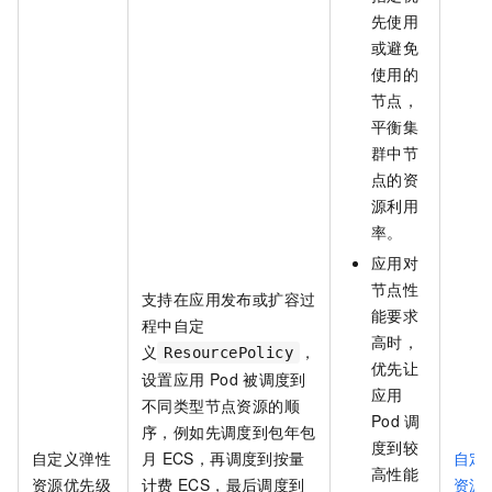
先使用
或避免
使用的
节点，
平衡集
群中节
点的资
源利用
率。
应用对
节点性
支持在应用发布或扩容过
能要求
程中自定
高时，
义
，
ResourcePolicy
优先让
设置应用
Pod
被调度到
应用
不同类型节点资源的顺
Pod
调
序，例如先调度到包年包
度到较
自定义弹性
月
ECS，再调度到按量
自定
高性能
资源优先级
计费
ECS，最后调度到
资源