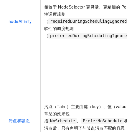
相较于
NodeSelector
更灵活、更精细的
Pod
性调度规则
（
nodeAffinity
requiredDuringSchedulingIgnoredDu
软性的调度规则
（
preferredDuringSchedulingIgnoredD
污点（Taint）主要由键（key）、值（value）
常见的效果包
污点和容忍
括
、
和
NoSchedule
PreferNoSchedule
污点后，只有声明了与节点污点匹配的容忍（Toler