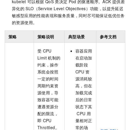
kubelet
可以根据
QoS
类决定
Pod
的驱逐顺序。ACK
提供差
异化的
SLO（Service Level Objectives）功能，以提升延迟
敏感型应用的性能表现和服务质量，同时尽可能保证低优任务
的资源使用。
策略
策略说明
典型场景
参考文档
受
CPU
容器应用
Limit
机制的
在启动加
约束，操作
载阶段
系统会按照
CPU
资
一定的时间
源消耗较
周期约束资
高，但在
源使用，导
加载完成
致容器可能
后的日常
遭遇资源分
状态下其
配的限流，
CPU
用
即
CPU
量相对正
Throttled。
常的场