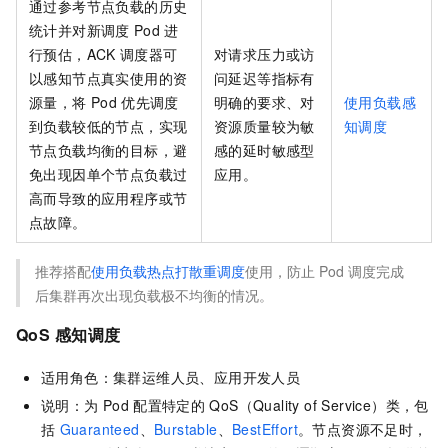
通过参考节点负载的历史
统计并对新调度
Pod
进
行预估，ACK
调度器可
对请求压力或访
以感知节点真实使用的资
问延迟等指标有
源量，将
Pod
优先调度
明确的要求、对
使用负载感
到负载较低的节点，实现
资源质量较为敏
知调度
节点负载均衡的目标，避
感的延时敏感型
免出现因单个节点负载过
应用。
高而导致的应用程序或节
点故障。
推荐搭配
使用负载热点打散重调度
使用，防止
Pod
调度完成
后集群再次出现负载极不均衡的情况。
QoS
感知调度
适用角色：集群运维人员、应用开发人员
说明：为
Pod
配置特定的
QoS（Quality of Service）类，包
括
Guaranteed
、
Burstable
、
BestEffort
。节点资源不足时，