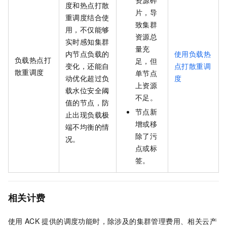
度和热点打散
片，导
重调度结合使
致集群
用，不仅能够
资源总
实时感知集群
量充
内节点负载的
使用负载热
负载热点打
足，但
变化，还能自
点打散重调
散重调度
单节点
动优化超过负
度
上资源
载水位安全阈
不足。
值的节点，防
节点新
止出现负载极
增或移
端不均衡的情
除了污
况。
点或标
签。
相关计费
使用
ACK
提供的调度功能时，除涉及的集群管理费用、相关云产